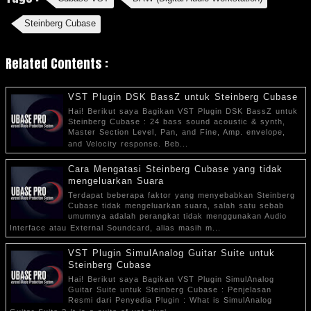
Steinberg Cubase
Related Contents :
VST Plugin DSK BassZ untuk Steinberg Cubase
Hai! Berikut saya Bagikan VST Plugin DSK BassZ untuk
Steinberg Cubase : 24 bass sound acoustic & synth,
Master Section Level, Pan, and Fine, Amp. envelope,
and Velocity response. Beb...
Cara Mengatasi Steinberg Cubase yang tidak
mengeluarkan Suara
Terdapat beberapa faktor yang menyebabkan Steinberg
Cubase tidak mengeluarkan suara, salah satu sebab
umumnya adalah perangkat tidak menggunakan Audio
Interface atau External Soundcard, alias masih m...
VST Plugin SimulAnalog Guitar Suite untuk
Steinberg Cubase
Hai! Berikut saya Bagikan VST Plugin SimulAnalog
Guitar Suite untuk Steinberg Cubase : Penjelasan
Resmi dari Penyedia Plugin : What is SimulAnalog