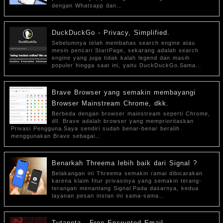
dengan Whatsapp dan…
DuckDuckGo - Privacy, Simplified.
Sebelumnya telah membahas search engine atau
mesin pencari StartPage, sekarang adalah search
engine yang juga tidak kalah legend dan masih
populer hingga saat ini, yaitu DuckDuckGo.Sama…
Brave Browser yang semakin membayangi
Browser Mainstream Chrome, dkk.
Berbeda dengan browser mainstream seperti Chrome,
dll. Brave adalah browser yang memprioritaskan
Privasi Pengguna.Saya sendiri sudah benar-benar beralih
menggunakan Brave sebagai…
Benarkah Threema lebih baik dari Signal ?
Belakangan ini Threema semakin ramai dibicarakan
karena klaim fitur privasinya yang semakin terang-
terangan menantang Signal.Pada dasarnya, kedua
layanan pesan instan ini sama-sama…
Tutanota - Free Encrypted Email