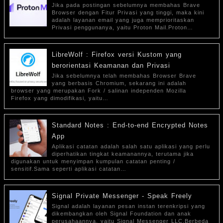
Jika pada postingan sebelumnya membahas Brave
Browser dengan Fitur Privasi yang tinggi, maka kini
adalah layanan email yang juga memprioritaskan
Privasi penggunanya, yaitu Proton Mail.Proton…
LibreWolf : Firefox versi Kustom yang
berorientasi Keamanan dan Privasi
Jika sebelumnya telah membahas Browser Brave
yang berbasis Chromium, sekarang ini adalah
browser yang merupakan Fork / salinan independen Mozilla
Firefox yang dimodifikasi, yaitu…
Standard Notes : End-to-end Encrypted Notes
App
Aplikasi catatan adalah salah satu aplikasi yang perlu
diperhatikan tingkat keamanannya, terutama jika
digunakan untuk menyimpan kumpulan catatan penting /
sensitif.Sama seperti aplikasi catatan…
Signal Private Messenger - Speak Freely
Signal adalah layanan pesan instan terenkripsi yang
dikembangkan oleh Signal Foundation dan anak
perusahaannya, yaitu Signal Messenger LLC.Berbeda