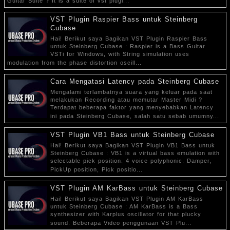
Guitar Suite ? It is a suite of vst plugi...
VST Plugin Raspier Bass untuk Steinberg
Cubase
Hai! Berikut saya Bagikan VST Plugin Raspier Bass
untuk Steinberg Cubase : Raspier is a Bass Guitar
VSTi for Windows, with String simulation uses
modulation from the phase distortion oscill...
Cara Mengatasi Latency pada Steinberg Cubase
Mengalami terlambatnya suara yang keluar pada saat
melakukan Recording atau memutar Master Midi ?
Terdapat beberapa faktor yang menyebabkan Latency
ini pada Steinberg Cubase, salah satu sebab umumny...
VST Plugin VB1 Bass untuk Steinberg Cubase
Hai! Berikut saya Bagikan VST Plugin VB1 Bass untuk
Steinberg Cubase : VB1 is a virtual bass emulation with
selectable pick position. 4 voice polyphonic. Damper,
PickUp position, Pick positio...
VST Plugin AM KarBass untuk Steinberg Cubase
Hai! Berikut saya Bagikan VST Plugin AM KarBass
untuk Steinberg Cubase : AM KarBass is a Bass
synthesizer with Karplus oscillator for that plucky
sound. Beberapa Video penggunaan VST Plu...