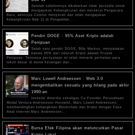
Setelah sebelumnya dikabarkan tidak bersedia untuk
mengajukan Kebangkrutan dan merekrut Pengacara
Baru, akhirnya Celsius menyerah dan telah mengajukan
Kebangkrutan Bab 11 di Pengadilan…
Pendiri DOGE : 95% Aset Kripto adalah
Penipuan
Salah satu pendiri DOGE, Billy Markus, menyatakan
bahwa 95% dari seluruh Kripto adalah Proyek
Penipuan. Tentunya pernyataan ini telah menarik perhatian para
tokoh besar di dunia keuangan dan…
Marc Lowell Andreessen : Web 3.0
mengembalikan sesuatu yang hilang pada akhir
1990-an
Investor Amerika sekaligus Co-Founder Perusahaan
Modal Ventura Andreessen Horowitz, Marc Lowell Andreessen,
membandingkan kebangkitan Blockchain dan Kripto dengan Fase
Awal Internet.Marc Andreessen…
Bursa Efek Filipina akan meluncurkan Pasar
Kripto Lokal