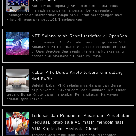
Bursa Efek Filipina (PSE) telah berencana untuk
menjadi yang pertama sejalan ketika regulator
keuangan telah memberikan lampu hijau untuk perdagangan aset
kripto di negara tersebut.CNN melaporkan…
NFT Solana telah Resmi terdaftar di OpenSea
Sebelumnya : OpenSea akan mengintegrasikan NFT
SolanaKini NFT berbasis Solana telah resmi terdaftar
di OpenSeaOpenSea sendiri, terutama koleksi yang
berbasis di blockchain Ethereum, telah…
Kabar PHK Bursa Kripto terbaru kini datang
dari ByBit
Setelah kabar PHK sebelumnya datang dari Bursa
Kripto Gemini, Crypto.com, dan Coinbase. kini kabar
terbaru Bursa Kripto yang melakukan Pemangkasan Karyawan
adalah Bybit.Terkait…
Terlepas dari Penurunan Pasar dan Perdebatan
Regulasi, tetap saja AS masih mendominasi
ATM Kripto dan Hashrate Global.
Terlepas dari Penurunan Pasar dan Perdebatan