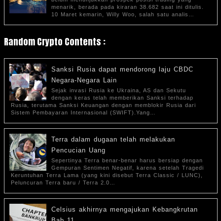
menarik, berada pada kiraran 38.682 saat ini ditulis.
10 Maret kemarin, Willy Woo, salah satu analis…
Random Crypto Contents :
Sanksi Rusia dapat mendorong laju CBDC
Negara-Negara Lain
Sejak invasi Rusia ke Ukraina, AS dan Sekutu
dengan keras telah memberikan Sanksi terhadap
Rusia, terutama Sanksi Keuangan dengan memblokir Rusia dari
Sistem Pembayaran Internasional (SWIFT).Yang…
Terra dalam dugaan telah melakukan
Pencucian Uang
Sepertinya Terra benar-benar harus bersiap dengan
Gempuran Sentimen Negatif, karena setelah Tragedi
Keruntuhan Terra Lama (yang kini disebut Terra Classic / LUNC),
Peluncuran Terra baru / Terra 2.0…
Celsius akhirnya mengajukan Kebangkrutan
Bab 11