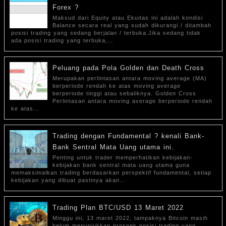
Forex ?
Maksud dari Equity atau Ekuitas ini adalah kondisi
Balance secara real yang sudah dikurangi / ditambah
posisi trading yang sedang berjalan / terbuka.Jika sedang tidak
ada posisi trading yang terbuka,…
Peluang pada Pola Golden dan Death Cross
Merupakan perlintasan antara moving average (MA)
berperiode rendah ke atas moving average
berperiode tinggi atau sebaliknya. Golden Cross
Perlintasan antara moving average berperiode rendah
ke atas…
Trading dengan Fundamental ? kenali Bank-
Bank Sentral Mata Uang utama ini.
Penting untuk trader memperhatikan kebijakan-
kebijakan bank sentral mata uang utama guna
memaksimalkan trading berdasarkan perspektif fundamental, setiap
kebijakan yang dibuat pastinya akan…
Trading Plan BTC/USD 13 Maret 2022
Minggu ini, 13 maret 2022, tampaknya Bitcoin masih
belum menunjukkan prospek posisi trading yang