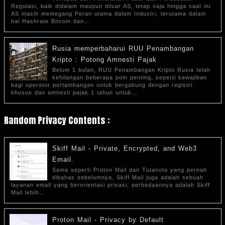
Regulasi, baik didalam maupun diluar AS, tetap saja hingga saat ini
AS masih memegang Peran utama dalam Industri, terutama dalam
hal Hashrate Bitcoin dan…
Rusia memperbaharui RUU Penambangan
Kripto : Potong Amnesti Pajak
Belum 1 bulan, RUU Penambangan Kripto Rusia telah
kehilangan beberapa poin penting, seperti kewajiban
bagi operator pertambangan untuk bergabung dengan registri
khusus dan amnesti pajak 1 tahun untuk…
Random Privacy Contents :
Skiff Mail - Private, Encrypted, and Web3
Email.
Sama seperti Proton Mail dan Tutanota yang pernah
dibahas sebelumnya, Skiff Mail juga adalah sebuah
layanan email yang berorientasi privasi, perbedaannya adalah Skiff
Mail lebih…
Proton Mail - Privacy by Default