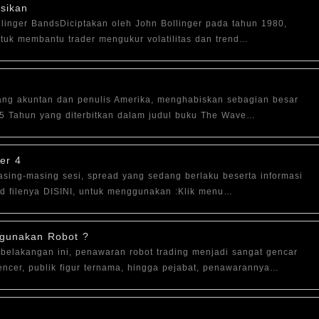
asikan
ollinger BandsDiciptakan oleh John Bollinger pada tahun 1980,
ntuk membantu trader mengukur volatilitas dan trend…
rang akuntan dan penulis Amerika, menghabiskan sebagian besar
75 Tahun yang diterbitkan dalam judul buku The Wave…
er 4
asing-masing sesi, spread yang sedang berlaku beserta informasi
oad filenya DISINI, untuk menggunakan :Klik menu…
ggunakan Robot ?
belakangan ini, penawaran robot trading menjadi sangat gencar
ncer, publik figur ternama, hingga pejabat, penawarannya…