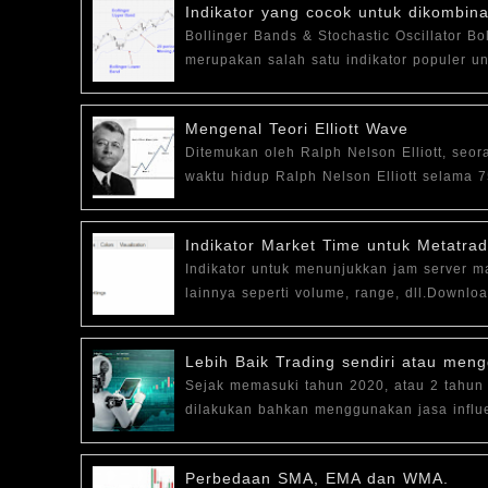
Indikator yang cocok untuk dikombin
Bollinger Bands & Stochastic Oscillator B
merupakan salah satu indikator populer u
Mengenal Teori Elliott Wave
Ditemukan oleh Ralph Nelson Elliott, seo
waktu hidup Ralph Nelson Elliott selama 
Indikator Market Time untuk Metatrad
Indikator untuk menunjukkan jam server m
lainnya seperti volume, range, dll.Downl
Lebih Baik Trading sendiri atau men
Sejak memasuki tahun 2020, atau 2 tahun 
dilakukan bahkan menggunakan jasa influe
Perbedaan SMA, EMA dan WMA.