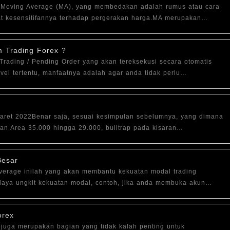
Moving Average (MA), yang membedakan adalah rumus atau cara
t kesensitifannya terhadap pergerakan harga.MA merupakan…
am Trading Forex ?
Trading / Pending Order yang akan tereksekusi secara otomatis
vel tertentu, manfaatnya adalah agar anda tidak perlu…
ret 2022Benar saja, sesuai kesimpulan sebelumnya, yang dimana
ran Area 35.000 hingga 29.000, bulltrap pada kisaran…
Besar
everage inilah yang akan membantu kekuatan modal trading
daya ungkit kekuatan modal, contoh, jika anda membuka akun…
orex
er juga merupakan bagian yang tidak kalah penting untuk