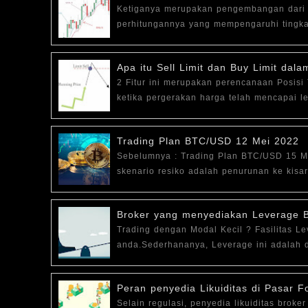
Ketiganya merupakan pengembangan dari 
perhitungannya yang mempengaruhi tingka
Apa itu Sell Limit dan Buy Limit dal
2 Fitur ini merupakan perencanaan Posisi 
ketika pergerakan harga telah mencapai le
Trading Plan BTC/USD 12 Mei 2022
Sebelumnya : Trading Plan BTC/USD 15 Ma
skenario resiko adalah penurunan ke kisa
Broker yang menyediakan Leverage 
Trading dengan Modal Kecil ? Fasilitas L
anda.Sederhananya, Leverage ini adalah 
Peran penyedia Likuiditas di Pasar F
Selain regulasi, penyedia likuiditas brok