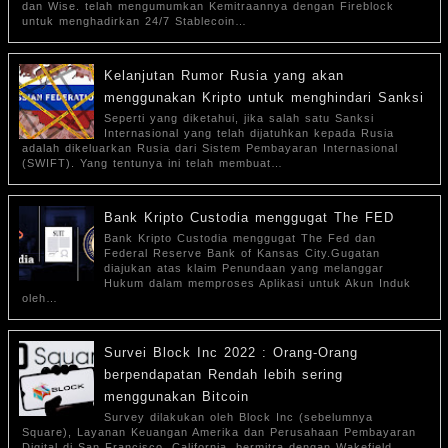
dan Wise. telah mengumumkan Kemitraannya dengan Fireblock
untuk menghadirkan 24/7 Stablecoin…
Kelanjutan Rumor Rusia yang akan
menggunakan Kripto untuk menghindari Sanksi
Seperti yang diketahui, jika salah satu Sanksi
Internasional yang telah dijatuhkan kepada Rusia
adalah dikeluarkan Rusia dari Sistem Pembayaran Internasional
(SWIFT). Yang tentunya ini telah membuat…
Bank Kripto Custodia menggugat The FED
Bank Kripto Custodia menggugat The Fed dan
Federal Reserve Bank of Kansas City.Gugatan
diajukan atas klaim Penundaan yang melanggar
Hukum dalam memproses Aplikasi untuk Akun Induk
oleh…
Survei Block Inc 2022 : Orang-Orang
berpendapatan Rendah lebih sering
menggunakan Bitcoin
Survey dilakukan oleh Block Inc (sebelumnya
Square), Layanan Keuangan Amerika dan Perusahaan Pembayaran
Digital di San Francisco, California. bermitra dengan Wakefield