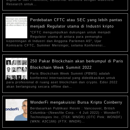
Research untuk…
Perdebatan CFTC atau SEC yang lebih pantas
menjadi Regulator utama di Industri kripto
"CFTC mengumpulkan dukungan untuk menjadi
Regulator utama di antara para pemangku
kepentingan di Industri dan Anggota Parlemen AS", Ujar
Komisaris CFTC, Summer Mersinger, selama Konferensi…
250 Pakar Blockchain akan berkumpul di Paris
Blockchain Week Summit 2022
Paris Blockchain Week Summit (PBWS) adalah
konferensi internasional yang didedikasikan untuk
para profesional di ruang aset blockchain dan crypto. Edisi 2022
akan berlangsung secara offline dan…
WonderFi mengakuisisi Bursa Kripto Coinberry
Berdasarkan Publikasi Resmi : Vancouver, British
Columbia--(Newsfile Corp. - 4 Juli 2022) - WonderFi
Technologies Inc. (TSX: WNDR) (OTC Pink: WONDF)
(WKN: A3C166) (FTX: WNDR)…