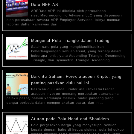
Data NFP AS
ADPData ADP ini dikelola oleh perusahaan
riset Macroeconomic Advisers LLC yang disponsori
oleh perusahaan swasta ADP Employer Services, isinya memuat
laporan daftar karyawan dari…
Mengenal Pola Triangle dalam Trading
Salah satu pola yang mengidentifikasikan
keberlangsungan sebuah trend, yang terbagi dalam
beberapa jenis, yaitu Ascending Triangle, Descending
Triangle, dan Symmetric Triangle. Ascending…
Baik itu Saham, Forex ataupun Kripto, yang
penting pastikan dulu hal ini.
Pastikan dulu anda Trader atau InvestorTrader
ataupun Investor memang merupakan sama-sama
pelaku pasar, namun keduanya memiliki sudut pandang yang
sangat berbeda dalam memperlakukan pasar, dan ini…
Aturan pada Pola Head and Shoulders
Pola pergerakan harga yang menyerupai sebuah
kepala dengan bahu di kedua sisinya, pola ini cukup