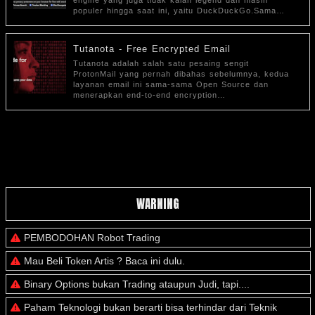
engine yang juga tidak kalah legend dan masih
populer hingga saat ini, yaitu DuckDuckGo.Sama…
Tutanota - Free Encrypted Email
Tutanota adalah salah satu pesaing sengit
ProtonMail yang pernah dibahas sebelumnya, kedua
layanan email ini sama-sama Open Source dan
menerapkan end-to-end encryption…
WARNING
PEMBODOHAN Robot Trading
Mau Beli Token Artis ? Baca ini dulu.
Binary Options bukan Trading ataupun Judi, tapi....
Paham Teknologi bukan berarti bisa terhindar dari Teknik