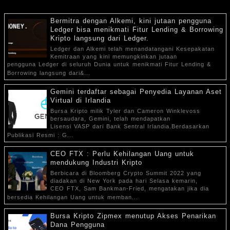
Bermitra dengan Alkemi, kini jutaan pengguna
Ledger bisa menikmati Fitur Lending & Borrowing
Kripto langsung dari Ledger.
Ledger dan Alkemi telah menandatangani Kesepakatan
Kemitraan yang kini memungkinkan jutaan
pengguna Ledger di seluruh Dunia untuk menikmati Fitur Lending &
Borrowing langsung dari&...
Gemini terdaftar sebagai Penyedia Layanan Aset
Virtual di Irlandia
Bursa Kripto milik Tyler dan Cameron Winklevoss
bersaudara, Gemini, telah mendapatkan
Lisensi VASP dari Bank Sentral Irlandia.Berdasarkan
Publikasi Resmi : G...
CEO FTX : Perlu Kehilangan Uang untuk
mendukung Industri Kripto
Berbicara di Bloomberg Crypto Summit 2022 yang
diadakan di New York pada hari Selasa kemarin,
CEO FTX, Sam Bankman-Fried, mengatakan jika dia
bersedia Kehilangan Uang untuk memban...
Bursa Kripto Zipmex menutup Akses Penarikan
Dana Pengguna