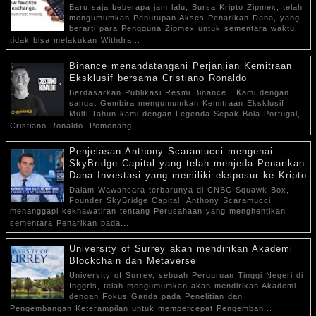
Baru saja beberapa jam lalu, Bursa Kripto Zipmex, telah
mengumumkan Penutupan Akses Penarikan Dana, yang
berarti para Pengguna Zipmex untuk sementara waktu
tidak bisa melakukan Withdra...
Binance menandatangani Perjanjian Kemitraan
Eksklusif bersama Cristiano Ronaldo
Berdasarkan Publikasi Resmi Binance : Kami dengan
sangat Gembira mengumumkan Kemitraan Eksklusif
Multi-Tahun kami dengan Legenda Sepak Bola Portugal,
Cristiano Ronaldo. Pemenang...
Penjelasan Anthony Scaramucci mengenai
SkyBridge Capital yang telah menjeda Penarikan
Dana Investasi yang memiliki eksposur ke Kripto
Dalam Wawancara terbarunya di CNBC Squawk Box,
Founder SkyBridge Capital, Anthony Scaramucci,
menanggapi kekhawatiran tentang Perusahaan yang menghentikan
sementara Penarikan pada...
University of Surrey akan mendirikan Akademi
Blockchain dan Metaverse
University of Surrey, sebuah Perguruan Tinggi Negeri di
Inggris, telah mengumumkan akan mendirikan Akademi
dengan Fokus Ganda pada Penelitian dan
Pengembangan Keterampilan untuk mempercepat Pengemban...