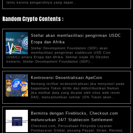
tentu karena pengaruhnya yang dapat…
Random Crypto Contents :
Stellar akan memfasilitasi pengiriman USDC
Eropa dan Afrika
Stellar Development Foundation (SDF) akan
memfasilitasi pengiriman stablecoin USD Coin
(USDC) antara Eropa dan Afrika. Sekitar sejak 25 Oktober
kemarin, Stellar Development Foundation (SDF)…
Kontroversi Desentralisasi ApeCoin
Memang terlihat terdesentralisasi jika menyotori pada
bagaimana Token dirilis dan didistribusikan.Namun
jika melihat data yang dicatat oleh situs web resmi
DAO, mencantumkan sekitar 15% Token akan…
Bermitra dengan Fireblocks, Checkout.com
meluncurkan 24/7 Stablecoin Settlement
Checkout.com, Perusahaan Penyedia Layanan
Pembayaran Global, pesaing Paypal, Stripe, Revolut,