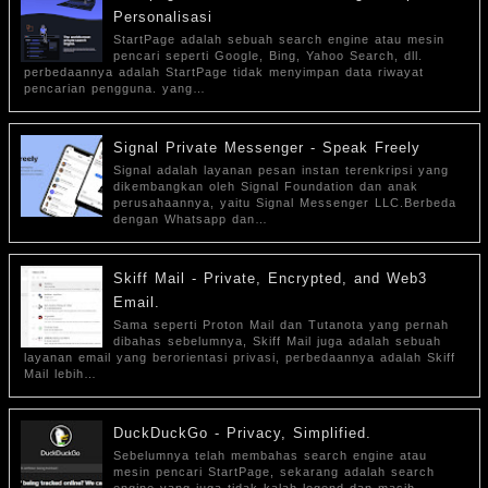
Personalisasi
StartPage adalah sebuah search engine atau mesin
pencari seperti Google, Bing, Yahoo Search, dll.
perbedaannya adalah StartPage tidak menyimpan data riwayat
pencarian pengguna. yang…
Signal Private Messenger - Speak Freely
Signal adalah layanan pesan instan terenkripsi yang
dikembangkan oleh Signal Foundation dan anak
perusahaannya, yaitu Signal Messenger LLC.Berbeda
dengan Whatsapp dan…
Skiff Mail - Private, Encrypted, and Web3
Email.
Sama seperti Proton Mail dan Tutanota yang pernah
dibahas sebelumnya, Skiff Mail juga adalah sebuah
layanan email yang berorientasi privasi, perbedaannya adalah Skiff
Mail lebih…
DuckDuckGo - Privacy, Simplified.
Sebelumnya telah membahas search engine atau
mesin pencari StartPage, sekarang adalah search