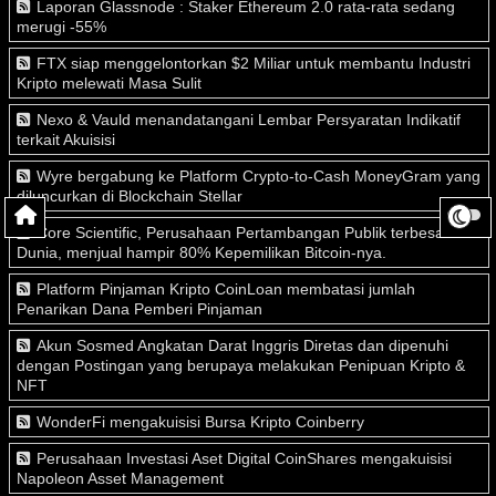
Laporan Glassnode : Staker Ethereum 2.0 rata-rata sedang
merugi -55%
FTX siap menggelontorkan $2 Miliar untuk membantu Industri
Kripto melewati Masa Sulit
Nexo & Vauld menandatangani Lembar Persyaratan Indikatif
terkait Akuisisi
Wyre bergabung ke Platform Crypto-to-Cash MoneyGram yang
diluncurkan di Blockchain Stellar
Core Scientific, Perusahaan Pertambangan Publik terbesar di
Dunia, menjual hampir 80% Kepemilikan Bitcoin-nya.
Platform Pinjaman Kripto CoinLoan membatasi jumlah
Penarikan Dana Pemberi Pinjaman
Akun Sosmed Angkatan Darat Inggris Diretas dan dipenuhi
dengan Postingan yang berupaya melakukan Penipuan Kripto &
NFT
WonderFi mengakuisisi Bursa Kripto Coinberry
Perusahaan Investasi Aset Digital CoinShares mengakuisisi
Napoleon Asset Management