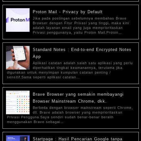
Proton Mail - Privacy by Default
Jika pada postingan sebelumnya membahas Brave
Browser dengan Fitur Privasi yang tinggi, maka kini
adalah layanan email yang juga memprioritaskan
Privasi penggunanya, yaitu Proton Mail.Proton…
Standard Notes : End-to-end Encrypted Notes
App
Aplikasi catatan adalah salah satu aplikasi yang perlu
diperhatikan tingkat keamanannya, terutama jika
digunakan untuk menyimpan kumpulan catatan penting /
sensitif.Sama seperti aplikasi catatan…
Brave Browser yang semakin membayangi
Browser Mainstream Chrome, dkk.
Berbeda dengan browser mainstream seperti Chrome,
dll. Brave adalah browser yang memprioritaskan
Privasi Pengguna.Saya sendiri sudah benar-benar beralih
menggunakan Brave sebagai…
Startpage : Hasil Pencarian Google tanpa