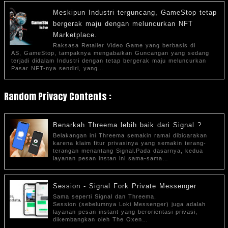
Meskipun Industri terguncang, GameStop tetap
bergerak maju dengan meluncurkan NFT
Marketplace.
Raksasa Retailer Video Game yang berbasis di
AS, GameStop, tampaknya mengabaikan Guncangan yang sedang
terjadi didalam Industri dengan tetap bergerak maju meluncurkan
Pasar NFT-nya sendiri, yang…
Random Privacy Contents :
Benarkah Threema lebih baik dari Signal ?
Belakangan ini Threema semakin ramai dibicarakan
karena klaim fitur privasinya yang semakin terang-
terangan menantang Signal.Pada dasarnya, kedua
layanan pesan instan ini sama-sama…
Session - Signal Fork Private Messenger
Sama seperti Signal dan Threema,
Session (sebelumnya Loki Messenger) juga adalah
layanan pesan instant yang berorientasi privasi,
dikembangkan oleh The Oxen…