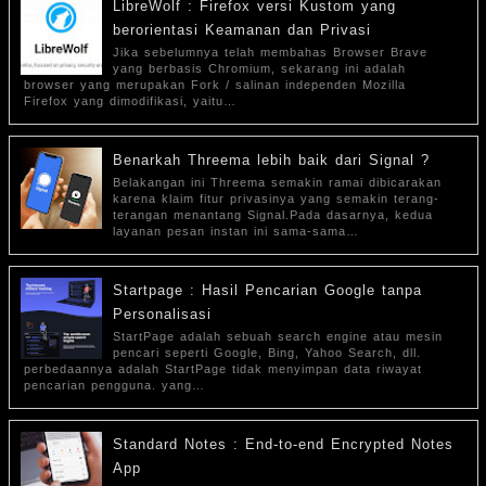
LibreWolf : Firefox versi Kustom yang
berorientasi Keamanan dan Privasi
Jika sebelumnya telah membahas Browser Brave
yang berbasis Chromium, sekarang ini adalah
browser yang merupakan Fork / salinan independen Mozilla
Firefox yang dimodifikasi, yaitu…
Benarkah Threema lebih baik dari Signal ?
Belakangan ini Threema semakin ramai dibicarakan
karena klaim fitur privasinya yang semakin terang-
terangan menantang Signal.Pada dasarnya, kedua
layanan pesan instan ini sama-sama…
Startpage : Hasil Pencarian Google tanpa
Personalisasi
StartPage adalah sebuah search engine atau mesin
pencari seperti Google, Bing, Yahoo Search, dll.
perbedaannya adalah StartPage tidak menyimpan data riwayat
pencarian pengguna. yang…
Standard Notes : End-to-end Encrypted Notes
App