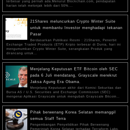
terbesar yang pernah ada.Menurut Blockchain.com, pendapatan
harian telah melonjak lebih dari 50%.…
21Shares meluncurkan Crypto Winter Suite
untuk membantu Investor menghadapi tekanan
Pasar
Berdasarkan Publikasi Resmi : 21Shares, Penerbit
Exchange Traded Products (ETP) Kripto terbesar di Dunia, hari ini
mengumumkan Crypto Winter Suite, serangkaian Produk yang
dirancang untuk…
Menjelang Keputusan ETF Bitcoin oleh SEC
pada 6 Juli mendatang, Grayscale merekrut
Jaksa Agung Era Obama.
Menjelang Keputusan akhir dari Komisi Sekuritas dan
Bursa AS / U.S. Securities and Exchange Commission (SEC)
mengenai Aplikasi Grayscale untuk mengubah Grayscale Bitcoin…
Pihak berwenang Korea Selatan memanggil
semua Staff Terra
Pengembangan Penyelidikan Pihak Berwenang
Pemerintah Korea Selatan terhadap Terraform Labs,