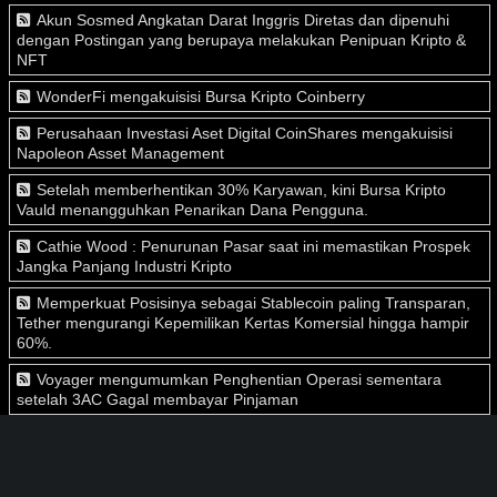
Akun Sosmed Angkatan Darat Inggris Diretas dan dipenuhi
dengan Postingan yang berupaya melakukan Penipuan Kripto &
NFT
WonderFi mengakuisisi Bursa Kripto Coinberry
Perusahaan Investasi Aset Digital CoinShares mengakuisisi
Napoleon Asset Management
Setelah memberhentikan 30% Karyawan, kini Bursa Kripto
Vauld menangguhkan Penarikan Dana Pengguna.
Cathie Wood : Penurunan Pasar saat ini memastikan Prospek
Jangka Panjang Industri Kripto
Memperkuat Posisinya sebagai Stablecoin paling Transparan,
Tether mengurangi Kepemilikan Kertas Komersial hingga hampir
60%.
Voyager mengumumkan Penghentian Operasi sementara
setelah 3AC Gagal membayar Pinjaman
BlockFi menandatangani Perjanjian Definitif dengan FTX untuk
melindungi Dana Pengguna
Tidak menyerah, VanEck mengajukan Aplikasi ETF Bitcoin lagi