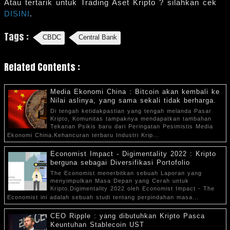
Atau tertarik untuk Trading Aset Kripto ? silahkan cek
DISINI
.
Tags :
CBDC
Central Bank
Related Contents :
Media Ekonomi China : Bitcoin akan kembali ke
Nilai aslinya, yang sama sekali tidak berharga.
Di tengah ketidakpastian yang tengah melanda Pasar
Kripto, Komunitas tampaknya mendapatkan tambahan
Tekanan Psikis baru dari Peringatan Pesimistis Media
Ekonomi China.Kehancuran terbaru Industri Krip...
Economist Impact - Digimentality 2022 : Kripto
berguna sebagai Diversifikasi Portofolio
The Economist menerbitkan sebuah Laporan yang
menyimpulkan Masa Depan yang Cerah untuk
Kripto.Digimentality 2022 oleh Economist Impact - The
Economist ini adalah sebuah studi tentang perpindahan masa...
CEO Ripple : yang dibutuhkan Kripto Pasca
Keuntuhan Stablecoin UST