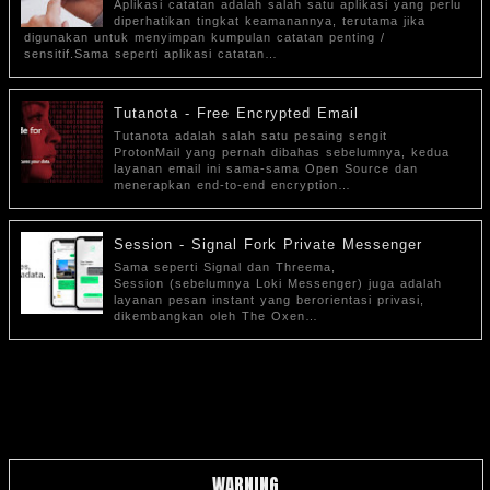
Aplikasi catatan adalah salah satu aplikasi yang perlu
diperhatikan tingkat keamanannya, terutama jika
digunakan untuk menyimpan kumpulan catatan penting /
sensitif.Sama seperti aplikasi catatan…
Tutanota - Free Encrypted Email
Tutanota adalah salah satu pesaing sengit
ProtonMail yang pernah dibahas sebelumnya, kedua
layanan email ini sama-sama Open Source dan
menerapkan end-to-end encryption…
Session - Signal Fork Private Messenger
Sama seperti Signal dan Threema,
Session (sebelumnya Loki Messenger) juga adalah
layanan pesan instant yang berorientasi privasi,
dikembangkan oleh The Oxen…
WARNING