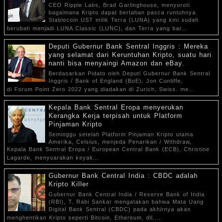
CEO Ripple Labs, Brad Garlinghouse, menyoroti
bagaimana Kripto dapat bertahan pasca runtuhnya
Stablecoin UST milik Terra (LUNA) yang kini sudah
berubah menjadi LUNA Classic (LUNC), dan Terra yang bar...
Deputi Gubernur Bank Sentral Inggris : Mereka
yang selamat dari Keruntuhan Kripto, suatu hari
nanti bisa menyaingi Amazon dan eBay.
Berdasarkan Pidato oleh Deputi Gubernur Bank Sentral
Inggris / Bank of England (BoE), Jon Cunliffe,
di Forum Point Zero 2022 yang diadakan di Zurich, Swiss. me...
Kepala Bank Sentral Eropa menyerukan
Kerangka Kerja terpisah untuk Platform
Pinjaman Kripto
Seminggu setelah Platform Pinjaman Kripto utama
Amerika, Celsius, menjeda Penarikan / Withdraw,
Kepala Bank Sentral Eropa / European Central Bank (ECB), Christine
Lagarde, menyuarakan keyak...
Gubernur Bank Central India : CBDC adalah
Kripto Killer
Gubernur Bank Central India / Reserve Bank of India
(RBI), T. Rabi Sankar mengatakan bahwa Mata Uang
Digital Bank Sentral (CBDC) pada akhirnya akan
menghentikan Kripto seperti Bitcoin, Ethereum, dll....