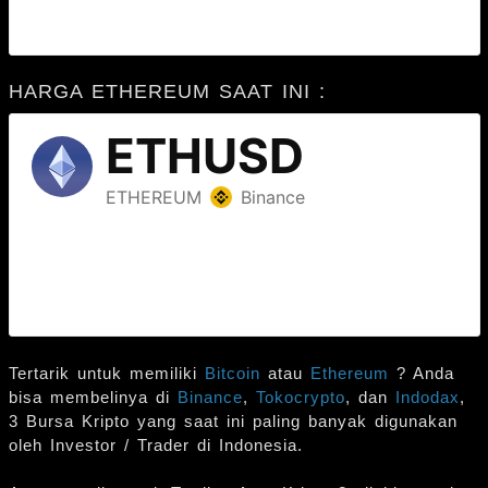
HARGA ETHEREUM SAAT INI :
Tertarik untuk memiliki
Bitcoin
atau
Ethereum
? Anda
bisa membelinya di
Binance
,
Tokocrypto
, dan
Indodax
,
3 Bursa Kripto yang saat ini paling banyak digunakan
oleh Investor / Trader di Indonesia.