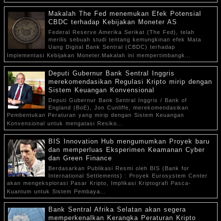
Makalah The Fed menemukan Efek Potensial
CBDC terhadap Kebijakan Moneter AS
Federal Reserve Amerika Serikat (The Fed), telah
merilis sebuah studi tentang kemungkinan efek Mata
Uang Digital Bank Sentral (CBDC) terhadap
Implementasi Kebijakan Moneter.Makalah ini mempertimbangk...
Deputi Gubernur Bank Sentral Inggris
merekomendasikan Regulasi Kripto mirip dengan
Sistem Keuangan Konvensional
Deputi Gubernur Bank Sentral Inggris / Bank of
England (BoE), Jon Cunliffe, merekomendasikan
Pembentukan Peraturan yang mirip dengan Sistem Keuangan
Konvensional untuk mengatasi Resiko...
BIS Innovation Hub mengumumkan Proyek baru
dan memperluas Eksperimen Keamanan Cyber
dan Green Finance
Berdasarkan Publikasi Resmi oleh BIS (Bank for
International Settlements) : Proyek Eurosystem Center
akan mengeksplorasi Pasar Kripto, Implikasi Kriptografi Pasca-
Kuantum untuk Sistem Pembaya...
Bank Sentral Afrika Selatan akan segera
memperkenalkan Kerangka Peraturan Kripto