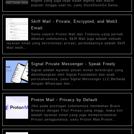
engine yang juga tidak kalah legend dan masih
populer hingga saat ini, yaitu DuckDuckGo.Sama…
Skiff Mail - Private, Encrypted, and Web3
Email.
Sama seperti Proton Mail dan Tutanota yang pernah
dibahas sebelumnya, Skiff Mail juga adalah sebuah
layanan email yang berorientasi privasi, perbedaannya adalah Skiff
Mail lebih…
Signal Private Messenger - Speak Freely
Signal adalah layanan pesan instan terenkripsi yang
dikembangkan oleh Signal Foundation dan anak
perusahaannya, yaitu Signal Messenger LLC.Berbeda
dengan Whatsapp dan…
Proton Mail - Privacy by Default
Jika pada postingan sebelumnya membahas Brave
Browser dengan Fitur Privasi yang tinggi, maka kini
adalah layanan email yang juga memprioritaskan
Privasi penggunanya, yaitu Proton Mail.Proton…