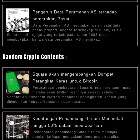
Pengaruh Data Perumahan AS terhadap
pergerakan Pasar
Data Perumahan AS merupakan salah satu data
pasar properti negara terlengkap di dunia, krisis
Subprime Mortgage yang terjadi pada tahun 2008 telah
membuktikan bahwa data perumahan AS memiliki…
Random Crypto Contents :
Square akan mengembangkan Dompet
Perangkat Keras untuk Bitcoin
Perusahaan pembayaran Square, telah mengonfirmasi
melalui akun twitter resminya sesaat sebelum
Senator AS Elizabeth Warren menandai peningkatan Resiko yang
ditimbulkan kepada konsumen dan pasar…
Keuntungan Penambang Bitcoin Meningkat
hingga 50% dalam beberapa hari
Pendapatan penambang Bitcoin telah melonjak
setelah jaringan mengalami penurunan kesulitan