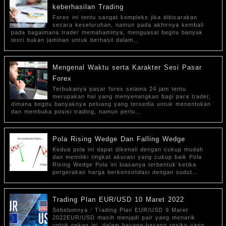
keberhasilan Trading
Forex ini tentu sangat kompleks jika dibicarakan
secara keseluruhan, namun pada akhirnya kembali
pada bagaimana trader memahaminya, menguasai begitu banyak
teori bukan jaminan untuk berhasil dalam…
Mengenal Waktu serta Karakter Sesi Pasar
Forex
Terbukanya pasar forex selama 24 jam tentu
merupakan hal yang menyenangkan bagi para trader,
dimana begitu banyaknya peluang yang tersedia untuk menentukan
dan membuka posisi trading, namun perlu…
Pola Rising Wedge Dan Falling Wedge
Kedua pola ini dapat dikenali dengan cukup mudah
dan memiliki tingkat akurasi yang cukup baik Pola
Rising Wedge Pola ini biasanya terbentuk ketika
pergerakan harga berkonsolidasi dengan sudut…
Trading Plan EUR/USD 10 Maret 2022
Sebelumnya : Trading Plan EUR/USD 9 Maret
2022EUR/USD masih menjadi pair yang menarik
untuk pekan ini, dalam bayang-bayang resiko yang