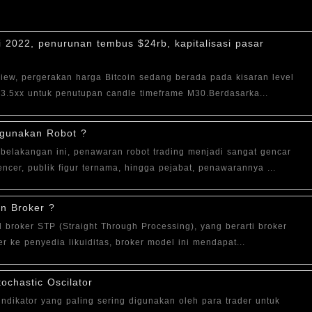
i 2022, penurunan tembus $24rb, kapitalisasi pasar
gView, pergerakan harga Bitcoin sedang berada pada kisaran level
3.5xx untuk penutupan candle timeframe M30.Berdasarka...
ggunakan Robot ?
belakangan ini, penawaran robot trading menjadi sangat gencar
cer, publik figur ternama, hingga pejabat, penawarannya ...
an Broker ?
 broker STP (Straight Through Processing), yang berarti broker
r ke penyedia likuiditas, broker model ini mendapat...
ochastic Oscilator
indikator yang paling sering digunakan oleh para trader untuk