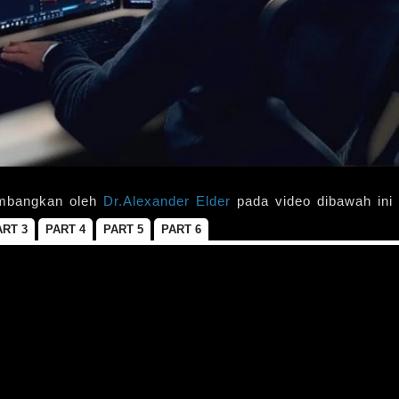
kembangkan oleh
Dr.Alexander Elder
pada video dibawah ini 
ART 3
PART 4
PART 5
PART 6