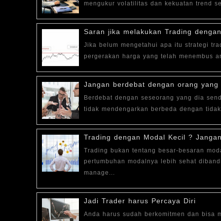
mengukur volatilitas dan kekuatan trend ser
Saran jika melakukan Trading dengan
Jika belum mengetahui apa itu strategi tr
pergerakan harga yang telah menembus are
Jangan berdebat dengan orang yang 
Berdebat dengan seseorang yang dia send
tidak mendengarkan berbeda dengan tidak 
Trading dengan Modal Kecil ? Jangan
Trading bukan tentang besar-besaran moda
pertumbuhan modalnya lebih sehat diband
manage...
Jadi Trader harus Percaya Diri
Anda harus sudah berkomitmen dan bisa me