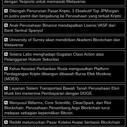
dengan Yesports untuk memasuki Metaverse.
Ditengah Penurunan Pasar Kripto, 3 Eksekutif Top JPMorgan
ini justru pamit dan bergabung ke Perusahaan yang terkait Kripto.
Anak Perusahaan Binance mendapatkan Lisensi VASP dari
Bank Sentral Spanyol
University of Surrey akan mendirikan Akademi Blockchain dan
Metaverse
Solana Labs menghadapi Gugatan Class Action atas
Pelanggaran Hukum Sekuritas
Ketua Asosiasi Perbankan Rusia mengusulkan Platform
Perdagangan Kripto dibangun dibawah Bursa Efek Moskow
(MOEX)
Layanan Sistem Transportasi Bawah Tanah Perusahaan Elon
Musk kini menerima Pembayaran dengan DOGE
Menyusul Bitfarms, Core Scientific, CleanSpark, dan Riot
Blockchain. Perusahaan Penambang Argo Blockchain turut
melepas sebagian kepemilikan Bitcoin.
Reddit meluncurkan Pasar Koleksi Avatar berbasis Blockchain