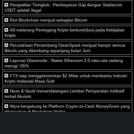
Pengadilan Tiongkok : Pembayaran Gaji dengan Stablecoin
USDT adalah Ilegal
Riot Blockchain menjual sebagian Bitcoin
AS melarang Pemegang Kripto berkontribusi pada Kebijakan
Kripto
Perusahaan Penambang CleanSpark menjual hampir semua
Bitcoin yang ditambang sepanjang bulan Juni
Laporan Glassnode : Staker Ethereum 2.0 rata-rata sedang
merugi -55%
FTX siap menggelontorkan $2 Miliar untuk membantu Industri
Kripto melewati Masa Sulit
Nexo & Vauld menandatangani Lembar Persyaratan Indikatif
terkait Akuisisi
Wyre bergabung ke Platform Crypto-to-Cash MoneyGram yang
diluncurkan di Blockchain Stellar
Core Scientific, Perusahaan Pertambangan Publik terbesar di
Dunia, menjual hampir 80% Kepemilikan Bitcoin-nya.