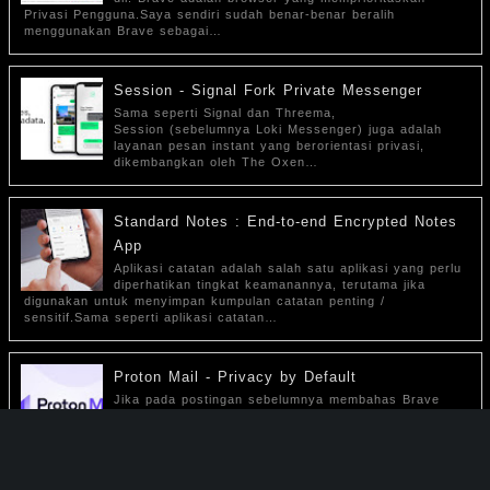
Privasi Pengguna.Saya sendiri sudah benar-benar beralih
menggunakan Brave sebagai…
Session - Signal Fork Private Messenger
Sama seperti Signal dan Threema,
Session (sebelumnya Loki Messenger) juga adalah
layanan pesan instant yang berorientasi privasi,
dikembangkan oleh The Oxen…
Standard Notes : End-to-end Encrypted Notes
App
Aplikasi catatan adalah salah satu aplikasi yang perlu
diperhatikan tingkat keamanannya, terutama jika
digunakan untuk menyimpan kumpulan catatan penting /
sensitif.Sama seperti aplikasi catatan…
Proton Mail - Privacy by Default
Jika pada postingan sebelumnya membahas Brave
Browser dengan Fitur Privasi yang tinggi, maka kini
adalah layanan email yang juga memprioritaskan
Privasi penggunanya, yaitu Proton Mail.Proton…