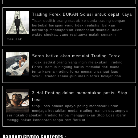
Trading Forex BUKAN Solusi untuk cepat Kaya
Tidak sedikit orang masuk ke dunia trading dengan
berbekal harapan yang tidak realistis, bahkan
berharap mendapatkan kebebasan finansial dalam
waktu singkat, yang realitanya malah semakin
merusak…
Saran ketika akan memulai Trading Forex
Tidak sedikit orang yang ingin melakukan Trading
Forex, namun bingung harus memulai dari mana,
tentu karena trading forex memang sangat luas
sekali, trader senior-pun masih terus belajar dan…
3 Hal Penting dalam menentukan posisi Stop
Loss
Stop Loss adalah upaya paling mendasar untuk
menjaga kestabilan modal trading, namun sayangnya
seringkali diabaikan, trading tanpa menggunakan Stop Loss ibarat
menggunakan kendaraan tanpa rem.Berikut…
Random Crypto Contents :