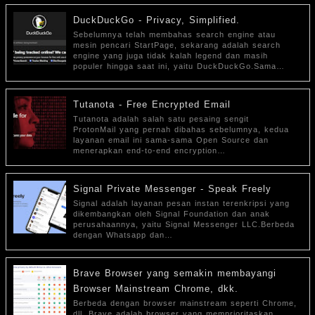
DuckDuckGo - Privacy, Simplified.
Sebelumnya telah membahas search engine atau
mesin pencari StartPage, sekarang adalah search
engine yang juga tidak kalah legend dan masih
populer hingga saat ini, yaitu DuckDuckGo.Sama…
Tutanota - Free Encrypted Email
Tutanota adalah salah satu pesaing sengit
ProtonMail yang pernah dibahas sebelumnya, kedua
layanan email ini sama-sama Open Source dan
menerapkan end-to-end encryption…
Signal Private Messenger - Speak Freely
Signal adalah layanan pesan instan terenkripsi yang
dikembangkan oleh Signal Foundation dan anak
perusahaannya, yaitu Signal Messenger LLC.Berbeda
dengan Whatsapp dan…
Brave Browser yang semakin membayangi
Browser Mainstream Chrome, dkk.
Berbeda dengan browser mainstream seperti Chrome,
dll. Brave adalah browser yang memprioritaskan