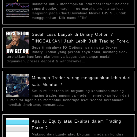
Indikator untuk menampilkan informasi terkait balance
seperti equity, margin, free margin, profit atau loss
langsung pada Chart.Download filenya DISINI, untuk
menggunakan :Klik menu "File",…
Sudah Loss banyak di Binary Option ?
TINGGALKAN! Jauh Lebih Baik Trading Forex.
Seperti misalnya IQ Options, salah satu Broker
Binary Option yang pernah saya coba, memang tidak
terelakkan interface platformnya bagus dan sangat mudah
digunakan, proses deposit & withdrawnya…
Mengapa Trader sering menggunakan lebih dari
satu Monitor ?
Setup multiscreen ini tergantung kebutuhan masing-
masing trader, umumnya trader memerlukan lebih dari
1 monitor agar bisa memantau beberapa aset secara bersamaan,
memilah timeframe, memantau…
Apa itu Equity atau Ekuitas dalam Trading
Forex ?
Maksud dari Equity atau Ekuitas ini adalah kondisi