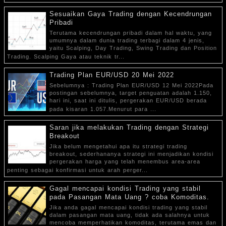
Sesuaikan Gaya Trading dengan Kecendrungan
Pribadi
Terutama kecendrungan pribadi dalam hal waktu, yang
umumnya dalam dunia trading terbagi dalam 4 jenis,
yaitu Scalping, Day Trading, Swing Trading dan Position
Trading. Scalping Gaya atau teknik tr...
Trading Plan EUR/USD 20 Mei 2022
Sebelumnya : Trading Plan EUR/USD 12 Mei 2022Pada
postingan sebelumnya, target penguatan adalah 1.150,
hari ini, saat ini ditulis, pergerakan EUR/USD berada
pada kisaran 1.057.Menurut para ...
Saran jika melakukan Trading dengan Strategi
Breakout
Jika belum mengetahui apa itu strategi trading
breakout, sederhananya strategi ini menjadikan kondisi
pergerakan harga yang telah menembus area-area
penting sebagai konfirmasi untuk arah perger...
Gagal mencapai kondisi Trading yang stabil
pada Pasangan Mata Uang ? coba Komoditas.
Jika anda gagal mencapai kondisi trading yang stabil
dalam pasangan mata uang, tidak ada salahnya untuk
mencoba memperhatikan komoditas, terutama emas dan