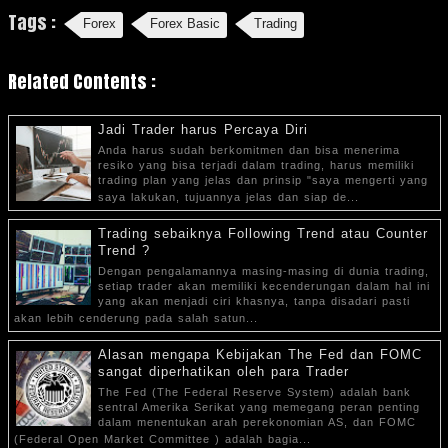
Tags :
Forex
Forex Basic
Trading
Related Contents :
Jadi Trader harus Percaya Diri
Anda harus sudah berkomitmen dan bisa menerima
resiko yang bisa terjadi dalam trading, harus memiliki
trading plan yang jelas dan prinsip "saya mengerti yang
saya lakukan, tujuannya jelas dan siap de...
Trading sebaiknya Following Trend atau Counter
Trend ?
Dengan pengalamannya masing-masing di dunia trading,
setiap trader akan memiliki kecenderungan dalam hal ini
yang akan menjadi ciri khasnya, tanpa disadari pasti
akan lebih cenderung pada salah satun...
Alasan mengapa Kebijakan The Fed dan FOMC
sangat diperhatikan oleh para Trader
The Fed (The Federal Reserve System) adalah bank
sentral Amerika Serikat yang memegang peran penting
dalam menentukan arah perekonomian AS, dan FOMC
(Federal Open Market Committee ) adalah bagia...