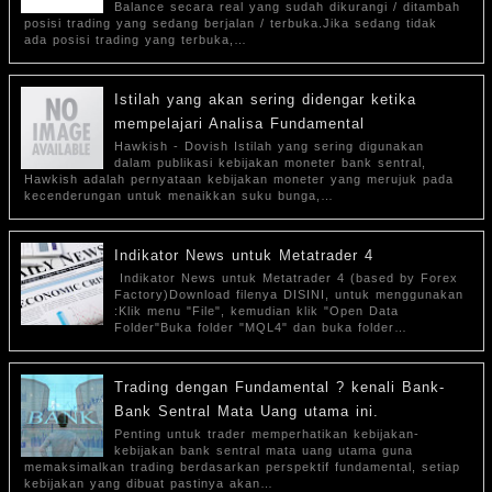
Balance secara real yang sudah dikurangi / ditambah
posisi trading yang sedang berjalan / terbuka.Jika sedang tidak
ada posisi trading yang terbuka,…
Istilah yang akan sering didengar ketika
mempelajari Analisa Fundamental
Hawkish - Dovish Istilah yang sering digunakan
dalam publikasi kebijakan moneter bank sentral,
Hawkish adalah pernyataan kebijakan moneter yang merujuk pada
kecenderungan untuk menaikkan suku bunga,…
Indikator News untuk Metatrader 4
Indikator News untuk Metatrader 4 (based by Forex
Factory)Download filenya DISINI, untuk menggunakan
:Klik menu "File", kemudian klik "Open Data
Folder"Buka folder "MQL4" dan buka folder…
Trading dengan Fundamental ? kenali Bank-
Bank Sentral Mata Uang utama ini.
Penting untuk trader memperhatikan kebijakan-
kebijakan bank sentral mata uang utama guna
memaksimalkan trading berdasarkan perspektif fundamental, setiap
kebijakan yang dibuat pastinya akan…