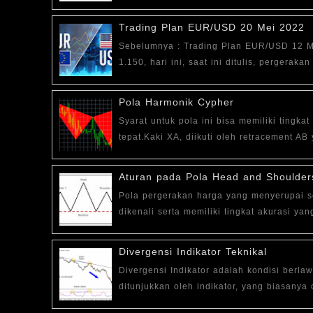
Trading Plan EUR/USD 20 Mei 2022
Sebelumnya : Trading Plan EUR/USD 12 M
1.150, hari ini, saat ini ditulis, pergera
Pola Harmonik Cypher
Syarat untuk pola ini bisa memiliki tingka
tepat.Kaki XA, diikuti oleh retracement AB
Aturan pada Pola Head and Shoulder
Pola pergerakan harga yang menyerupai s
dikenali serta memiliki tingkat akurasi ya
Divergensi Indikator Teknikal
Divergensi Indikator adalah kondisi berl
ditunjukkan oleh indikator, yang biasanya c