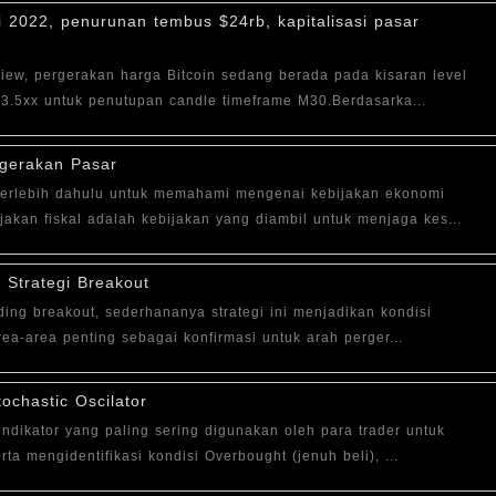
i 2022, penurunan tembus $24rb, kapitalisasi pasar
gView, pergerakan harga Bitcoin sedang berada pada kisaran level
3.5xx untuk penutupan candle timeframe M30.Berdasarka...
rgerakan Pasar
 terlebih dahulu untuk memahami mengenai kebijakan ekonomi
jakan fiskal adalah kebijakan yang diambil untuk menjaga kes...
 Strategi Breakout
ading breakout, sederhananya strategi ini menjadikan kondisi
a-area penting sebagai konfirmasi untuk arah perger...
ochastic Oscilator
indikator yang paling sering digunakan oleh para trader untuk
ta mengidentifikasi kondisi Overbought (jenuh beli), ...