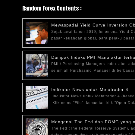
Random Forex Contents :
Mewaspadai Yield Curve Inversion Ob
Sejak awal tahun 2019, fenomena Yield Cu
pasar keuangan global, para pelaku pasa
Dampak Indeks PMI Manufaktur terh
PMI / Purchasing Managers Index atau ad
sejumlah Purchasing Manager di berbagai 
Indikator News untuk Metatrader 4
Indikator News untuk Metatrader 4 (based
:Klik menu "File", kemudian klik "Open Da
Mengenal The Fed dan FOMC yang me
The Fed (The Federal Reserve System), ad