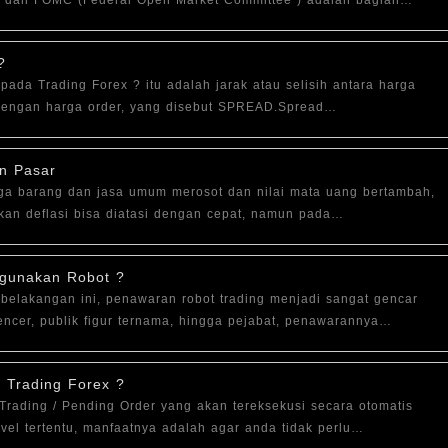
 dan FOMC (Federal Open Market Committee ) adalah bagian…
?
pada Trading Forex ? itu adalah jarak atau selisih antara harga
 dengan harga order, yang disebut SPREAD.Spread…
an Pasar
rga barang dan jasa umum merosot dan nilai mata uang bertambah,
an deflasi bisa diatasi dengan cepat, namun pada…
ggunakan Robot ?
belakangan ini, penawaran robot trading menjadi sangat gencar
ncer, publik figur ternama, hingga pejabat, penawarannya…
m Trading Forex ?
Trading / Pending Order yang akan tereksekusi secara otomatis
vel tertentu, manfaatnya adalah agar anda tidak perlu…