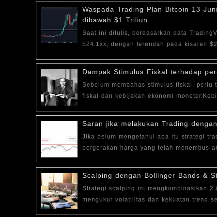
Waspada Trading Plan Bitcoin 13 Jun
dibawah $1 Triliun.
Saat ini ditulis, berdasarkan data Tradin
$24.1xx, dengan terendah pada kisaran $2
Dampak Stimulus Fiskal terhadap pe
Sebelum membahas stimulus fiskal, perlu
fiskal dan kebijakan ekonomi moneter.Kebi
Saran jika melakukan Trading dengan
Jika belum mengetahui apa itu strategi tr
pergerakan harga yang telah menembus are
Scalping dengan Bollinger Bands & St
Strategi scalping ini mengkombinasikan 2 
mengukur volatilitas dan kekuatan trend ser