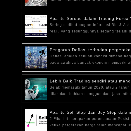
dalam menentukan arah perekonomian AS,
Apa itu Spread dalam Trading Forex 
Sering melihat bagian informasi Bid & Ask 
real / yang sesungguhnya sedang terjadi
Pengaruh Deflasi terhadap pergerak
Deflasi adalah sebuah kondisi dimana ha
pada awalnya banyak ekonom memperkirak
Lebih Baik Trading sendiri atau men
Sejak memasuki tahun 2020, atau 2 tahun 
dilakukan bahkan menggunakan jasa influe
Apa itu Sell Stop dan Buy Stop dala
2 Fitur ini merupakan perencanaan Posisi 
ketika pergerakan harga telah mencapai le