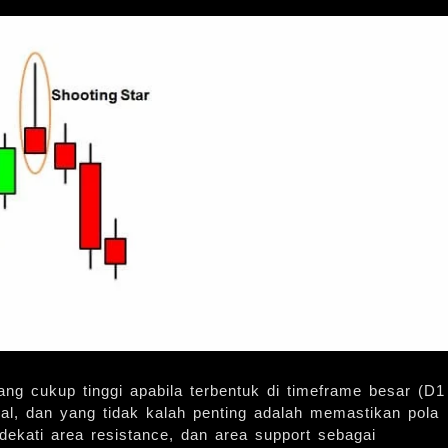
yang cukup tinggi apabila terbentuk di timeframe besar (D1
gnal, dan yang tidak kalah penting adalah memastikan pola
dekati area resistance, dan area support sebagai