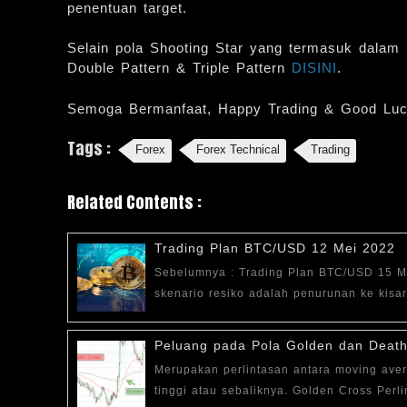
penentuan target.
Selain pola Shooting Star yang termasuk dalam k
Double Pattern & Triple Pattern
DISINI
.
Semoga Bermanfaat, Happy Trading & Good Luc
Tags :
Forex
Forex Technical
Trading
Related Contents :
Trading Plan BTC/USD 12 Mei 2022
Sebelumnya : Trading Plan BTC/USD 15 Ma
skenario resiko adalah penurunan ke kisar
Peluang pada Pola Golden dan Death
Merupakan perlintasan antara moving ave
tinggi atau sebaliknya. Golden Cross Perl