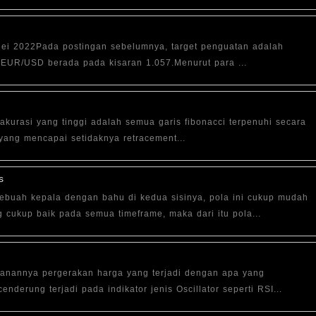
ei 2022Pada postingan sebelumnya, target penguatan adalah
kan EUR/USD berada pada kisaran 1.057.Menurut para ...
t akurasi yang tinggi adalah semua garis fibonacci terpenuhi secara
 yang mencapai setidaknya retracement...
s
ebuah kepala dengan bahu di kedua sisinya, pola ini cukup mudah
ng cukup baik pada semua timeframe, maka dari itu pola...
awanannya pergerakan harga yang terjadi dengan apa yang
enderung terjadi pada indikator jenis Oscillator seperti RSI...