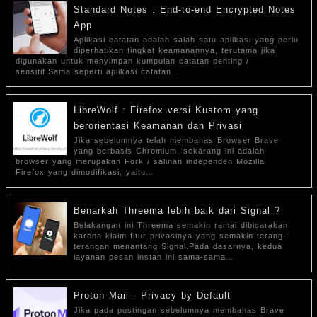
Standard Notes : End-to-end Encrypted Notes
App
Aplikasi catatan adalah salah satu aplikasi yang perlu
diperhatikan tingkat keamanannya, terutama jika
digunakan untuk menyimpan kumpulan catatan penting /
sensitif.Sama seperti aplikasi catatan…
LibreWolf : Firefox versi Kustom yang
berorientasi Keamanan dan Privasi
Jika sebelumnya telah membahas Browser Brave
yang berbasis Chromium, sekarang ini adalah
browser yang merupakan Fork / salinan independen Mozilla
Firefox yang dimodifikasi, yaitu…
Benarkah Threema lebih baik dari Signal ?
Belakangan ini Threema semakin ramai dibicarakan
karena klaim fitur privasinya yang semakin terang-
terangan menantang Signal.Pada dasarnya, kedua
layanan pesan instan ini sama-sama…
Proton Mail - Privacy by Default
Jika pada postingan sebelumnya membahas Brave