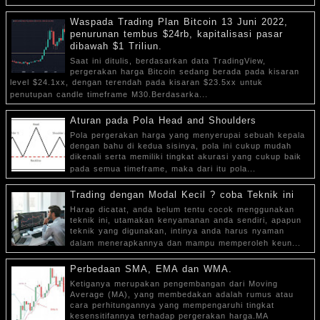
Waspada Trading Plan Bitcoin 13 Juni 2022,
penurunan tembus $24rb, kapitalisasi pasar
dibawah $1 Triliun.
Saat ini ditulis, berdasarkan data TradingView,
pergerakan harga Bitcoin sedang berada pada kisaran
level $24.1xx, dengan terendah pada kisaran $23.5xx untuk
penutupan candle timeframe M30.Berdasarka...
Aturan pada Pola Head and Shoulders
Pola pergerakan harga yang menyerupai sebuah kepala
dengan bahu di kedua sisinya, pola ini cukup mudah
dikenali serta memiliki tingkat akurasi yang cukup baik
pada semua timeframe, maka dari itu pola...
Trading dengan Modal Kecil ? coba Teknik ini
Harap dicatat, anda belum tentu cocok menggunakan
teknik ini, utamakan kenyamanan anda sendiri, apapun
teknik yang digunakan, intinya anda harus nyaman
dalam menerapkannya dan mampu memperoleh keun...
Perbedaan SMA, EMA dan WMA.
Ketiganya merupakan pengembangan dari Moving
Average (MA), yang membedakan adalah rumus atau
cara perhitungannya yang mempengaruhi tingkat
kesensitifannya terhadap pergerakan harga.MA