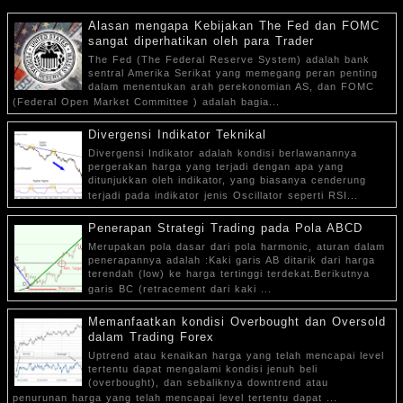
Alasan mengapa Kebijakan The Fed dan FOMC
sangat diperhatikan oleh para Trader
The Fed (The Federal Reserve System) adalah bank
sentral Amerika Serikat yang memegang peran penting
dalam menentukan arah perekonomian AS, dan FOMC
(Federal Open Market Committee ) adalah bagia...
Divergensi Indikator Teknikal
Divergensi Indikator adalah kondisi berlawanannya
pergerakan harga yang terjadi dengan apa yang
ditunjukkan oleh indikator, yang biasanya cenderung
terjadi pada indikator jenis Oscillator seperti RSI...
Penerapan Strategi Trading pada Pola ABCD
Merupakan pola dasar dari pola harmonic, aturan dalam
penerapannya adalah :Kaki garis AB ditarik dari harga
terendah (low) ke harga tertinggi terdekat.Berikutnya
garis BC (retracement dari kaki ...
Memanfaatkan kondisi Overbought dan Oversold
dalam Trading Forex
Uptrend atau kenaikan harga yang telah mencapai level
tertentu dapat mengalami kondisi jenuh beli
(overbought), dan sebaliknya downtrend atau
penurunan harga yang telah mencapai level tertentu dapat ...