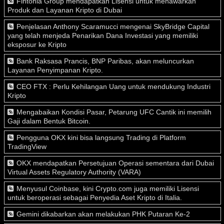
Fintonia Group mendapatkan Lisensi untuk menawarkan
Produk dan Layanan Kripto di Dubai
Penjelasan Anthony Scaramucci mengenai SkyBridge Capital
yang telah menjeda Penarikan Dana Investasi yang memiliki
eksposur ke Kripto
Bank Raksasa Prancis, BNP Paribas, akan meluncurkan
Layanan Penyimpanan Kripto.
CEO FTX : Perlu Kehilangan Uang untuk mendukung Industri
Kripto
Mengabaikan Kondisi Pasar, Petarung UFC Cantik ini memilih
Gaji dalam Bentuk Bitcoin.
Pengguna OKX kini bisa langsung Trading di Platform
TradingView
OKX mendapatkan Persetujuan Operasi sementara dari Dubai
Virtual Assets Regulatory Authority (VARA)
Menyusul Coinbase, kini Crypto.com juga memiliki Lisensi
untuk beroperasi sebagai Penyedia Aset Kripto di Italia.
Gemini dikabarkan akan melakukan PHK Putaran Ke-2