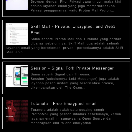
Browser dengan Fitur Privasi yang tinggi, maka kini
adalah layanan email yang juga memprioritaskan
Privasi penggunanya, yaitu Proton Mail.Proton…
Skiff Mail - Private, Encrypted, and Web3
Email.
Sama seperti Proton Mail dan Tutanota yang pernah
dibahas sebelumnya, Skiff Mail juga adalah sebuah
layanan email yang berorientasi privasi, perbedaannya adalah Skiff
Mail lebih…
Session - Signal Fork Private Messenger
Sama seperti Signal dan Threema,
Session (sebelumnya Loki Messenger) juga adalah
layanan pesan instant yang berorientasi privasi,
dikembangkan oleh The Oxen…
Tutanota - Free Encrypted Email
Tutanota adalah salah satu pesaing sengit
ProtonMail yang pernah dibahas sebelumnya, kedua
layanan email ini sama-sama Open Source dan
menerapkan end-to-end encryption…