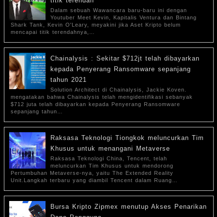
titik terendah
Dalam sebuah Wawancara baru-baru ini dengan
Youtuber Meet Kevin, Kapitalis Ventura dan Bintang
Shark Tank, Kevin O'Leary, meyakini jika Aset Kripto belum
mencapai titik terendahnya,…
Chainalysis : Sekitar $712jt telah dibayarkan
kepada Penyerang Ransomware sepanjang
tahun 2021
Solution Architect di Chainalysis, Jackie Koven.
mengatakan bahwa Chainalysis telah mengidentifikasi sebanyak
$712 juta telah dibayarkan kepada Penyerang Ransomware
sepanjang tahun…
Raksasa Teknologi Tiongkok meluncurkan Tim
Khusus untuk menangani Metaverse
Raksasa Teknologi China, Tencent, telah
meluncurkan Tim Khusus untuk mendorong
Pertumbuhan Metaverse-nya, yaitu The Extended Reality
Unit.Langkah terbaru yang diambil Tencent dalam Ruang…
Bursa Kripto Zipmex menutup Akses Penarikan