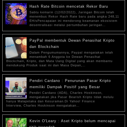
Hash Rate Bitcoin mencetak Rekor Baru
Sabtu kemarin (12/02/2022), Jaringan Bitcoin telah
menembus Rekor Hash Rate baru pada angka 248,11
EH/sPencapaian ini mendorong keamanan ekosistem
desentralisasi melalui pertumbuhan jaringan…
PayPal membentuk Dewan Penasihat Kripto
dan Blockchain
Dalam Pengumumannya, Paypal mengatakan telah
menambah 6 Anggota ke Dewan Penasihat
Blockchain, Kripto, dan Mata Uang Digital yang akan membantu
mendukung Produk saat ini dan Masa Depan,…
Pendiri Cardano : Penurunan Pasar Kripto
memiliki Dampak Positif yang Besar
Pendiri Cardano (ADA), Charles Hoskinson,
mengatakan jika Pasar Bearish Kripto tidak melulu
hanya Malapetaka dan Kesuraman.Di Yahoo! Finance
Interview, Charles Hoskinson mengatakan…
Kevin O'Leary : Aset Kripto belum mencapai