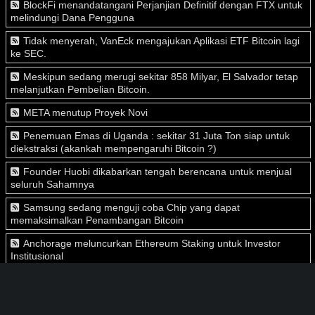
BlockFi menandatangani Perjanjian Definitif dengan FTX untuk
melindungi Dana Pengguna
Tidak menyerah, VanEck mengajukan Aplikasi ETF Bitcoin lagi
ke SEC.
Meskipun sedang merugi sekitar 858 Milyar, El Salvador tetap
melanjutkan Pembelian Bitcoin.
META menutup Proyek Novi
Penemuan Emas di Uganda : sekitar 31 Juta Ton siap untuk
diekstraksi (akankah mempengaruhi Bitcoin ?)
Founder Huobi dikabarkan tengah berencana untuk menjual
seluruh Sahamnya
Samsung sedang menguji coba Chip yang dapat
memaksimalkan Penambangan Bitcoin
Anchorage meluncurkan Ethereum Staking untuk Investor
Institusional
Setelah hampir 2 Tahun, Uni Eropa akhirnya menyetujui MiCA
(Markets in Crypto Assets)