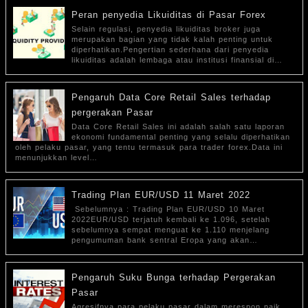
Peran penyedia Likuiditas di Pasar Forex
Selain regulasi, penyedia likuiditas broker juga
merupakan bagian yang tidak kalah penting untuk
diperhatikan.Pengertian sederhana dari penyedia
likuiditas adalah lembaga atau institusi finansial di…
Pengaruh Data Core Retail Sales terhadap
pergerakan Pasar
Data Core Retail Sales ini adalah salah satu laporan
ekonomi fundamental penting yang selalu diperhatikan
oleh pelaku pasar, yang tentu termasuk para trader forex.Data ini
menunjukkan level…
Trading Plan EUR/USD 11 Maret 2022
Sebelumnya : Trading Plan EUR/USD 10 Maret
2022EUR/USD terjatuh kembali ke 1.096, setelah
sebelumnya sempat menguat ke 1.110 menjelang
pengumuman bank sentral Eropa yang akan…
Pengaruh Suku Bunga terhadap Pergerakan
Pasar
Agresifnya para pelaku pasar dalam merespon naik