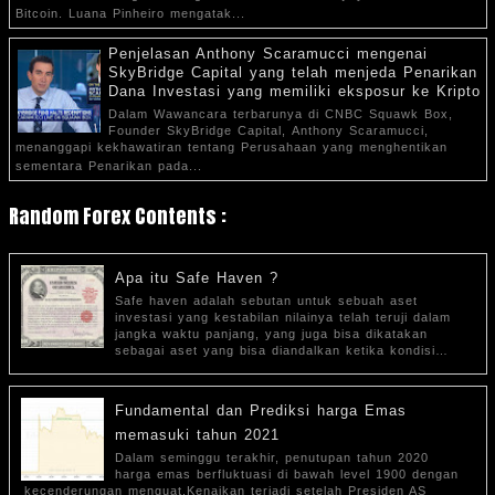
Bitcoin. Luana Pinheiro mengatak...
Penjelasan Anthony Scaramucci mengenai
SkyBridge Capital yang telah menjeda Penarikan
Dana Investasi yang memiliki eksposur ke Kripto
Dalam Wawancara terbarunya di CNBC Squawk Box,
Founder SkyBridge Capital, Anthony Scaramucci,
menanggapi kekhawatiran tentang Perusahaan yang menghentikan
sementara Penarikan pada...
Random Forex Contents :
Apa itu Safe Haven ?
Safe haven adalah sebutan untuk sebuah aset
investasi yang kestabilan nilainya telah teruji dalam
jangka waktu panjang, yang juga bisa dikatakan
sebagai aset yang bisa diandalkan ketika kondisi…
Fundamental dan Prediksi harga Emas
memasuki tahun 2021
Dalam seminggu terakhir, penutupan tahun 2020
harga emas berfluktuasi di bawah level 1900 dengan
kecenderungan menguat.Kenaikan terjadi setelah Presiden AS