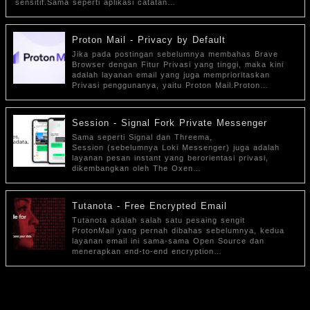
sensitif.Sama seperti aplikasi catatan…
Proton Mail - Privacy by Default
Jika pada postingan sebelumnya membahas Brave
Browser dengan Fitur Privasi yang tinggi, maka kini
adalah layanan email yang juga memprioritaskan
Privasi penggunanya, yaitu Proton Mail.Proton…
Session - Signal Fork Private Messenger
Sama seperti Signal dan Threema,
Session (sebelumnya Loki Messenger) juga adalah
layanan pesan instant yang berorientasi privasi,
dikembangkan oleh The Oxen…
Tutanota - Free Encrypted Email
Tutanota adalah salah satu pesaing sengit
ProtonMail yang pernah dibahas sebelumnya, kedua
layanan email ini sama-sama Open Source dan
menerapkan end-to-end encryption…