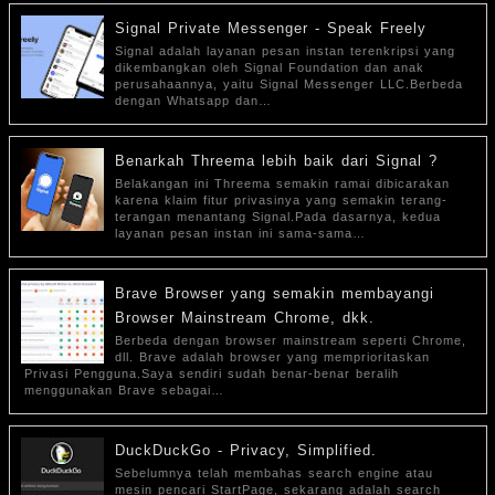
Signal Private Messenger - Speak Freely
Signal adalah layanan pesan instan terenkripsi yang
dikembangkan oleh Signal Foundation dan anak
perusahaannya, yaitu Signal Messenger LLC.Berbeda
dengan Whatsapp dan…
Benarkah Threema lebih baik dari Signal ?
Belakangan ini Threema semakin ramai dibicarakan
karena klaim fitur privasinya yang semakin terang-
terangan menantang Signal.Pada dasarnya, kedua
layanan pesan instan ini sama-sama…
Brave Browser yang semakin membayangi
Browser Mainstream Chrome, dkk.
Berbeda dengan browser mainstream seperti Chrome,
dll. Brave adalah browser yang memprioritaskan
Privasi Pengguna.Saya sendiri sudah benar-benar beralih
menggunakan Brave sebagai…
DuckDuckGo - Privacy, Simplified.
Sebelumnya telah membahas search engine atau
mesin pencari StartPage, sekarang adalah search