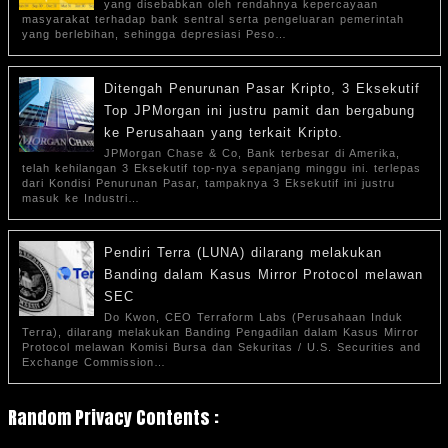
yang disebabkan oleh rendahnya kepercayaan
masyarakat terhadap bank sentral serta pengeluaran pemerintah
yang berlebihan, sehingga depresiasi Peso…
Ditengah Penurunan Pasar Kripto, 3 Eksekutif
Top JPMorgan ini justru pamit dan bergabung
ke Perusahaan yang terkait Kripto.
JPMorgan Chase & Co, Bank terbesar di Amerika,
telah kehilangan 3 Eksekutif top-nya sepanjang minggu ini. terlepas
dari Kondisi Penurunan Pasar, tampaknya 3 Eksekutif ini justru
masuk ke Industri…
Pendiri Terra (LUNA) dilarang melakukan
Banding dalam Kasus Mirror Protocol melawan
SEC
Do Kwon, CEO Terraform Labs (Perusahaan Induk
Terra), dilarang melakukan Banding Pengadilan dalam Kasus Mirror
Protocol melawan Komisi Bursa dan Sekuritas / U.S. Securities and
Exchange Commission…
Random Privacy Contents :