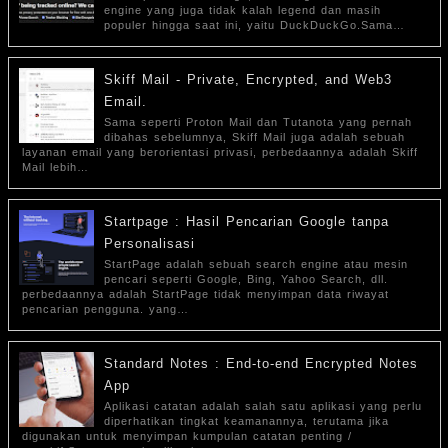
engine yang juga tidak kalah legend dan masih
populer hingga saat ini, yaitu DuckDuckGo.Sama…
Skiff Mail - Private, Encrypted, and Web3
Email.
Sama seperti Proton Mail dan Tutanota yang pernah
dibahas sebelumnya, Skiff Mail juga adalah sebuah
layanan email yang berorientasi privasi, perbedaannya adalah Skiff
Mail lebih…
Startpage : Hasil Pencarian Google tanpa
Personalisasi
StartPage adalah sebuah search engine atau mesin
pencari seperti Google, Bing, Yahoo Search, dll.
perbedaannya adalah StartPage tidak menyimpan data riwayat
pencarian pengguna. yang…
Standard Notes : End-to-end Encrypted Notes
App
Aplikasi catatan adalah salah satu aplikasi yang perlu
diperhatikan tingkat keamanannya, terutama jika
digunakan untuk menyimpan kumpulan catatan penting /