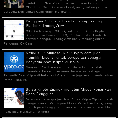
diadakan di New York pada hari Selasa kemarin,
CEO FTX, Sam Bankman-Fried, mengatakan jika dia
bersedia Kehilangan Uang untuk memban...
Pengguna OKX kini bisa langsung Trading di
Platform TradingView
OKX (sebelumnya OKEX), salah satu Bursa Kripto
Besar selain Binance, FTX, Coinbase. dan Huobi, telah
bermitra dengan TradingView untuk memungkinkan
Pengguna OKX mel...
Menyusul Coinbase, kini Crypto.com juga
memiliki Lisensi untuk beroperasi sebagai
Penyedia Aset Kripto di Italia.
Menyusul Coinbase yang baru-baru ini juga telah
menerima Persetujuan untuk beroperasi sebagai
Penyedia Aset Kripto di Italia. kini Crypto.com juga telah mendapatkan
Persetujuan ya...
Bursa Kripto Zipmex menutup Akses Penarikan
Dana Pengguna
Baru saja beberapa jam lalu, Bursa Kripto Zipmex, telah
mengumumkan Penutupan Akses Penarikan Dana, yang
berarti para Pengguna Zipmex untuk sementara waktu
tidak bisa melakukan Withdra...