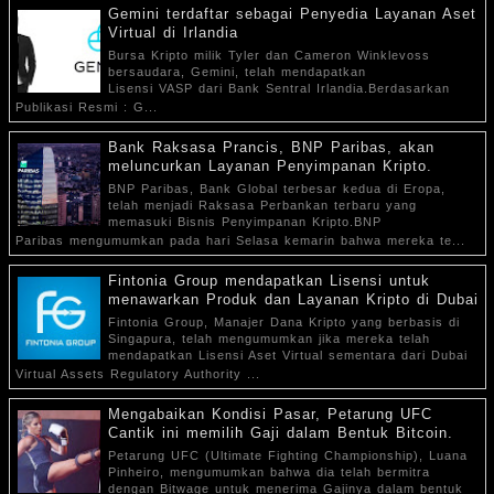
Gemini terdaftar sebagai Penyedia Layanan Aset
Virtual di Irlandia
Bursa Kripto milik Tyler dan Cameron Winklevoss
bersaudara, Gemini, telah mendapatkan
Lisensi VASP dari Bank Sentral Irlandia.Berdasarkan
Publikasi Resmi : G...
Bank Raksasa Prancis, BNP Paribas, akan
meluncurkan Layanan Penyimpanan Kripto.
BNP Paribas, Bank Global terbesar kedua di Eropa,
telah menjadi Raksasa Perbankan terbaru yang
memasuki Bisnis Penyimpanan Kripto.BNP
Paribas mengumumkan pada hari Selasa kemarin bahwa mereka te...
Fintonia Group mendapatkan Lisensi untuk
menawarkan Produk dan Layanan Kripto di Dubai
Fintonia Group, Manajer Dana Kripto yang berbasis di
Singapura, telah mengumumkan jika mereka telah
mendapatkan Lisensi Aset Virtual sementara dari Dubai
Virtual Assets Regulatory Authority ...
Mengabaikan Kondisi Pasar, Petarung UFC
Cantik ini memilih Gaji dalam Bentuk Bitcoin.
Petarung UFC (Ultimate Fighting Championship), Luana
Pinheiro, mengumumkan bahwa dia telah bermitra
dengan Bitwage untuk menerima Gajinya dalam bentuk