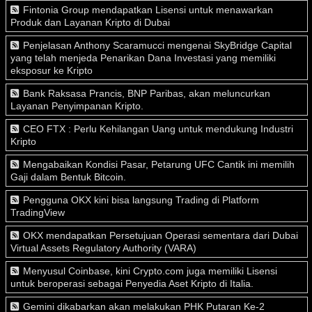
Fintonia Group mendapatkan Lisensi untuk menawarkan
Produk dan Layanan Kripto di Dubai
Penjelasan Anthony Scaramucci mengenai SkyBridge Capital
yang telah menjeda Penarikan Dana Investasi yang memiliki
eksposur ke Kripto
Bank Raksasa Prancis, BNP Paribas, akan meluncurkan
Layanan Penyimpanan Kripto.
CEO FTX : Perlu Kehilangan Uang untuk mendukung Industri
Kripto
Mengabaikan Kondisi Pasar, Petarung UFC Cantik ini memilih
Gaji dalam Bentuk Bitcoin.
Pengguna OKX kini bisa langsung Trading di Platform
TradingView
OKX mendapatkan Persetujuan Operasi sementara dari Dubai
Virtual Assets Regulatory Authority (VARA)
Menyusul Coinbase, kini Crypto.com juga memiliki Lisensi
untuk beroperasi sebagai Penyedia Aset Kripto di Italia.
Gemini dikabarkan akan melakukan PHK Putaran Ke-2