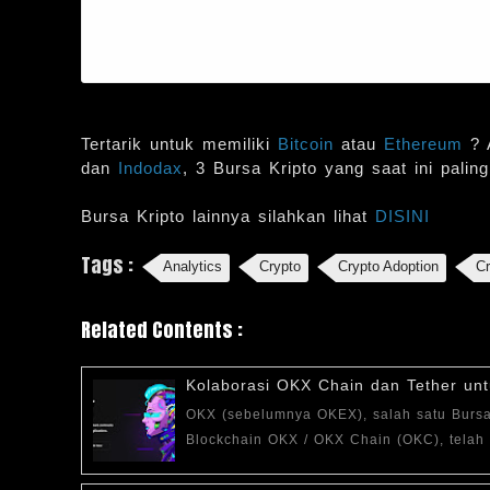
Tertarik untuk memiliki
Bitcoin
atau
Ethereum
? 
dan
Indodax
, 3 Bursa Kripto yang saat ini palin
Bursa Kripto lainnya silahkan lihat
DISINI
Tags :
Analytics
Crypto
Crypto Adoption
C
Related Contents :
Kolaborasi OKX Chain dan Tether unt
OKX (sebelumnya OKEX), salah satu Bursa 
Blockchain OKX / OKX Chain (OKC), tela