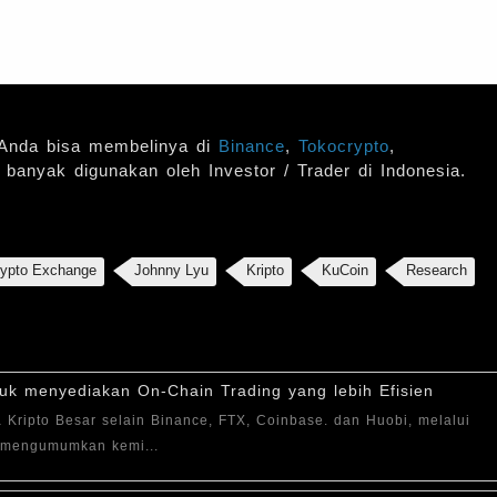
Anda bisa membelinya di
Binance
,
Tokocrypto
,
g banyak digunakan oleh Investor / Trader di Indonesia.
rypto Exchange
Johnny Lyu
Kripto
KuCoin
Research
uk menyediakan On-Chain Trading yang lebih Efisien
Kripto Besar selain Binance, FTX, Coinbase. dan Huobi, melalui
h mengumumkan kemi...