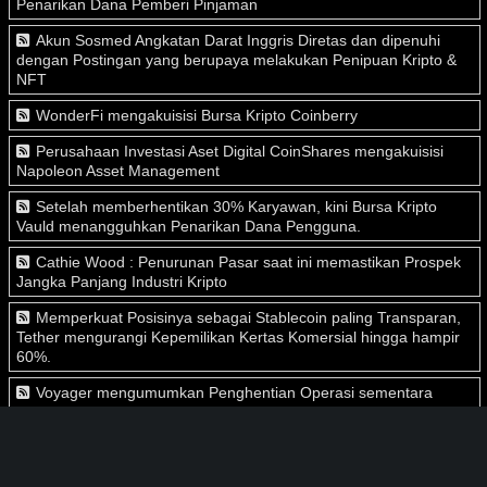
Penarikan Dana Pemberi Pinjaman
Akun Sosmed Angkatan Darat Inggris Diretas dan dipenuhi
dengan Postingan yang berupaya melakukan Penipuan Kripto &
NFT
WonderFi mengakuisisi Bursa Kripto Coinberry
Perusahaan Investasi Aset Digital CoinShares mengakuisisi
Napoleon Asset Management
Setelah memberhentikan 30% Karyawan, kini Bursa Kripto
Vauld menangguhkan Penarikan Dana Pengguna.
Cathie Wood : Penurunan Pasar saat ini memastikan Prospek
Jangka Panjang Industri Kripto
Memperkuat Posisinya sebagai Stablecoin paling Transparan,
Tether mengurangi Kepemilikan Kertas Komersial hingga hampir
60%.
Voyager mengumumkan Penghentian Operasi sementara
setelah 3AC Gagal membayar Pinjaman
BlockFi menandatangani Perjanjian Definitif dengan FTX untuk
melindungi Dana Pengguna