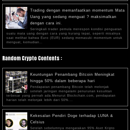
Trading dengan memanfaatkan momentum Mata
Uang yang sedang menguat ? maksimalkan
dengan cara ini.
Seringkali trader pemula merespon kondisi penguatan
suatu mata uang dengan cara yang kurang tepat, seperti misalnya
saat melihat bahwa Euro (EUR) sedang memasuki momentum untuk
menguat, kemudian…
Random Crypto Contents :
Keuntungan Penambang Bitcoin Meningkat
hingga 50% dalam beberapa hari
Pendapatan penambang Bitcoin telah melonjak
setelah jaringan mengalami penurunan kesulitan
terbesar yang pernah ada.Menurut Blockchain.com, pendapatan
harian telah melonjak lebih dari 50%.…
Kekesalan Pendiri Doge terhadap LUNA &
Celsius
Setelah sebelumnya mengatakan 95% Aset Kripto