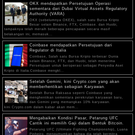
OKX mendapatkan Persetujuan Operasi
sementara dari Dubai Virtual Assets Regulatory
Authority (VARA)
OKX (sebelumnya OKEX), salah satu Bursa Kripto
Besar selain Binance, FTX, Coinbase. dan Huobi,
tampaknya telah meraih beberapa pencapaian secara masif
belakangan ini, memasuk...
Coinbase mendapatkan Persetujuan dari
Regulator di Italia
Coinbase, Salah satu Bursa Kripto terbesar Dunia
selain Binance, FTX, dan Huobi, telah menerima
Persetujuan untuk beroperasi sebagai Penyedia Aset
Kripto di Italia.Coinbase mengkl...
Setelah Gemini, kini Crypto.com yang akan
memberhentikan sebagian Karyawan.
Setelah Bursa Raksasa seperti Coinbase yang
menghentikan sementara perekrutan karyawan baru,
dan Gemini yang memangkas 10% karyawan.
kini Crypto.com dalam kabar akan mem...
Mengabaikan Kondisi Pasar, Petarung UFC
Cantik ini memilih Gaji dalam Bentuk Bitcoin.
Petarung UFC (Ultimate Fighting Championship), Luana
Pinheiro, mengumumkan bahwa dia telah bermitra