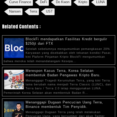
Curve Finance
DeFi
Do Kwon
Kripto
LUNA
Nansen
Terra
UST
Related Contents :
BlockFi mendapatkan Fasilitas Kredit bergulir
$250jt dari FTX
Setelah sebelumnya mengumumkan pemangkasan 20%
Karyawan yang disebabkan oleh tekanan kondisi Pasar,
kini Plaform Pinjaman Kripto BlockFi mengumumkan
bahwa mereka telah menandatangani Kesepa...
Merespon Kasus Terra, Korea Selatan
membentuk Badan Pengawas Kripto Baru.
Menanggapi Tragedi Keruntuhan Terra, yang kini Terra
lama berubah nama menjadi Terra Classic (LUNC), dan
Terra baru / Terra 2.0 tetap menggunakan LUNA.
Pemerintah Korea Selatan akan membentuk Badan R...
Menanggapi Dugaan Pencucian Uang Terra,
Binance membentuk Tim Penyidik.
Menanggapi Dugaan Terra yang telah melakukan
Pencucian Uang, yang bersumber dari akun Twitter