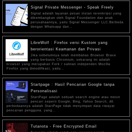
Signal Private Messenger - Speak Freely
Signal adalah layanan pesan instan terenkripsi yang
dikembangkan oleh Signal Foundation dan anak
perusahaannya, yaitu Signal Messenger LLC.Berbeda
dengan Whatsapp dan…
LibreWolf : Firefox versi Kustom yang
berorientasi Keamanan dan Privasi
Jika sebelumnya telah membahas Browser Brave
yang berbasis Chromium, sekarang ini adalah
browser yang merupakan Fork / salinan independen Mozilla
Firefox yang dimodifikasi, yaitu…
Startpage : Hasil Pencarian Google tanpa
Personalisasi
StartPage adalah sebuah search engine atau mesin
pencari seperti Google, Bing, Yahoo Search, dll.
perbedaannya adalah StartPage tidak menyimpan data riwayat
pencarian pengguna. yang…
Tutanota - Free Encrypted Email