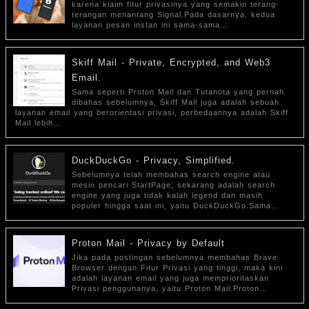
karena klaim fitur privasinya yang semakin terang-
terangan menantang Signal.Pada dasarnya, kedua
layanan pesan instan ini sama-sama…
Skiff Mail - Private, Encrypted, and Web3
Email.
Sama seperti Proton Mail dan Tutanota yang pernah
dibahas sebelumnya, Skiff Mail juga adalah sebuah
layanan email yang berorientasi privasi, perbedaannya adalah Skiff
Mail lebih…
DuckDuckGo - Privacy, Simplified.
Sebelumnya telah membahas search engine atau
mesin pencari StartPage, sekarang adalah search
engine yang juga tidak kalah legend dan masih
populer hingga saat ini, yaitu DuckDuckGo.Sama…
Proton Mail - Privacy by Default
Jika pada postingan sebelumnya membahas Brave
Browser dengan Fitur Privasi yang tinggi, maka kini
adalah layanan email yang juga memprioritaskan
Privasi penggunanya, yaitu Proton Mail.Proton…