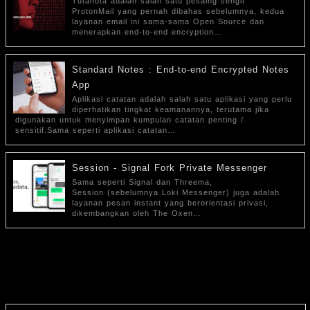
Tutanota adalah salah satu pesaing sengit
ProtonMail yang pernah dibahas sebelumnya, kedua
layanan email ini sama-sama Open Source dan
menerapkan end-to-end encryption…
Standard Notes : End-to-end Encrypted Notes
App
Aplikasi catatan adalah salah satu aplikasi yang perlu
diperhatikan tingkat keamanannya, terutama jika
digunakan untuk menyimpan kumpulan catatan penting /
sensitif.Sama seperti aplikasi catatan…
Session - Signal Fork Private Messenger
Sama seperti Signal dan Threema,
Session (sebelumnya Loki Messenger) juga adalah
layanan pesan instant yang berorientasi privasi,
dikembangkan oleh The Oxen…