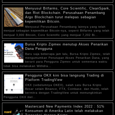
Menyusul Bitfarms, Core Scientific, CleanSpark,
dan Riot Blockchain. Perusahaan Penambang
Argo Blockchain turut melepas sebagian
kepemilikan Bitcoin.
Menyusul Perusahaan Penambang lainnya yang telah
menjual sebagian kepemilikan Bitcoin-nya, seperti Bitfarms yang telah
menjual 3,000 Bitcoin, Core Scientific yang menjual 7,202 Bi...
Bursa Kripto Zipmex menutup Akses Penarikan
Dana Pengguna
Baru saja beberapa jam lalu, Bursa Kripto Zipmex, telah
mengumumkan Penutupan Akses Penarikan Dana, yang
berarti para Pengguna Zipmex untuk sementara waktu
tidak bisa melakukan Withdra...
Pengguna OKX kini bisa langsung Trading di
Platform TradingView
OKX (sebelumnya OKEX), salah satu Bursa Kripto
Besar selain Binance, FTX, Coinbase. dan Huobi, telah
bermitra dengan TradingView untuk memungkinkan
Pengguna OKX mel...
Mastercard New Payments Index 2022 : 51%
Konsumen di Amerika Latin telah melakukan