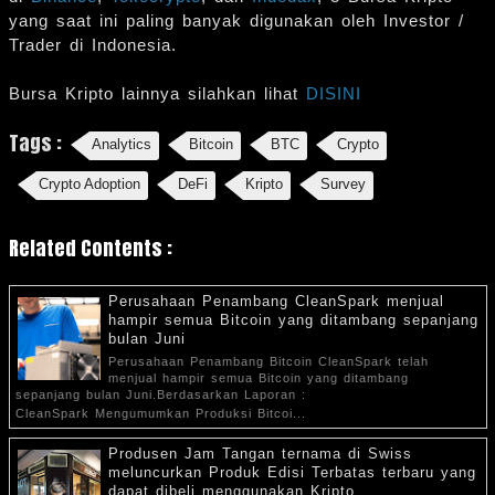
yang saat ini paling banyak digunakan oleh Investor /
Trader di Indonesia.
Bursa Kripto lainnya silahkan lihat
DISINI
Tags :
Analytics
Bitcoin
BTC
Crypto
Crypto Adoption
DeFi
Kripto
Survey
Related Contents :
Perusahaan Penambang CleanSpark menjual
hampir semua Bitcoin yang ditambang sepanjang
bulan Juni
Perusahaan Penambang Bitcoin CleanSpark telah
menjual hampir semua Bitcoin yang ditambang
sepanjang bulan Juni.Berdasarkan Laporan :
CleanSpark Mengumumkan Produksi Bitcoi...
Produsen Jam Tangan ternama di Swiss
meluncurkan Produk Edisi Terbatas terbaru yang
dapat dibeli menggunakan Kripto