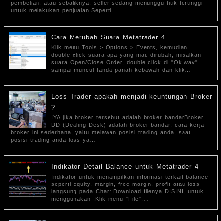
pembelian, atau sebaliknya, seller sedang menunggu titik tertinggi
untuk melakukan penjualan.Seperti…
Cara Merubah Suara Metatrader 4
Klik menu Tools > Options > Events, kemudian
double click suara apa yang mau dirubah, misalkan
suara Open/Close Order, double click di "Ok.wav"
sampai muncul tanda panah kebawah dan klik…
Loss Trader apakah menjadi keuntungan Broker
?
IYA jika broker tersebut adalah broker bandarBroker
DD (Dealing Desk) adalah broker bandar, cara kerja
broker ini sederhana, yaitu melawan posisi trading anda, saat
posisi trading anda loss ya…
Indikator Detail Balance untuk Metatrader 4
Indikator untuk menampilkan informasi terkait balance
seperti equity, margin, free margin, profit atau loss
langsung pada Chart.Download filenya DISINI, untuk
menggunakan :Klik menu "File",…