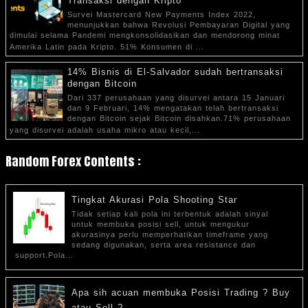
Transaksi dengan Kripto
Survei Mastercard New Payments Index 2022,
menunjukkan bahwa Revolusi Pembayaran Digital yang
dimulai selama Pandemi mengkonsolidasikan dan mendorong minat
Amerika Latin pada Kripto. 51% Konsumen di ...
14% Bisnis di El-Salvador sudah bertransaksi
dengan Bitcoin
Dari 337 perusahaan yang disurvei antara 15 Januari
dan 9 Februari, 14% mengatakan telah bertransaksi
dengan Bitcoin sejak Bitcoin disahkan.71% perusahaan
yang disurvei adalah usaha mikro atau kecil,...
Random Forex Contents :
Tingkat Akurasi Pola Shooting Star
Tidak setiap kali pola ini terbentuk adalah sinyal
untuk membuka posisi sell, untuk mengukur
akurasinya perlu memperhatikan timeframe yang
sedang digunakan, serta area resistance dan
support.Pola…
Apa sih acuan membuka Posisi Trading ? Buy
atau Sell ?