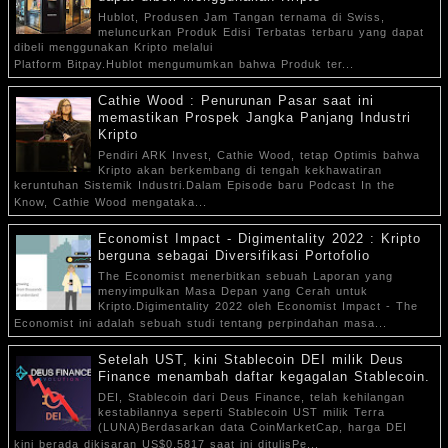
Hublot, Produsen Jam Tangan ternama di Swiss,
meluncurkan Produk Edisi Terbatas terbaru yang dapat
dibeli menggunakan Kripto melalui
Platform Bitpay.Hublot mengumumkan bahwa Produk ter...
Cathie Wood : Penurunan Pasar saat ini
memastikan Prospek Jangka Panjang Industri
Kripto
Pendiri ARK Invest, Cathie Wood, tetap Optimis bahwa
Kripto akan berkembang di tengah kekhawatiran
keruntuhan Sistemik Industri.Dalam Episode baru Podcast In the
Know, Cathie Wood mengataka...
Economist Impact - Digimentality 2022 : Kripto
berguna sebagai Diversifikasi Portofolio
The Economist menerbitkan sebuah Laporan yang
menyimpulkan Masa Depan yang Cerah untuk
Kripto.Digimentality 2022 oleh Economist Impact - The
Economist ini adalah sebuah studi tentang perpindahan masa...
Setelah UST, kini Stablecoin DEI milik Deus
Finance menambah daftar kegagalan Stablecoin.
DEI, Stablecoin dari Deus Finance, telah kehilangan
kestabilannya seperti Stablecoin UST milik Terra
(LUNA)Berdasarkan data CoinMarketCap, harga DEI
kini berada dikisaran US$0,5817 saat ini ditulisPe...