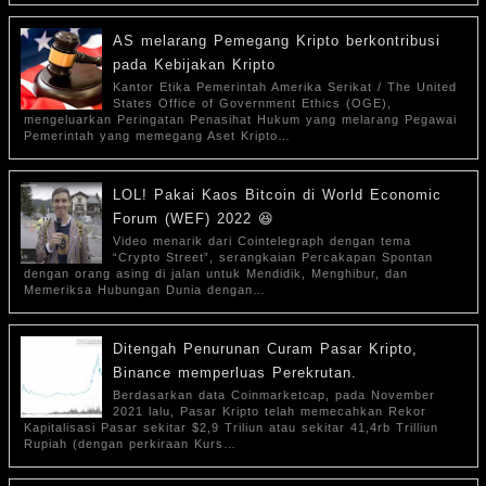
AS melarang Pemegang Kripto berkontribusi
pada Kebijakan Kripto
Kantor Etika Pemerintah Amerika Serikat / The United
States Office of Government Ethics (OGE),
mengeluarkan Peringatan Penasihat Hukum yang melarang Pegawai
Pemerintah yang memegang Aset Kripto…
LOL! Pakai Kaos Bitcoin di World Economic
Forum (WEF) 2022 😆
Video menarik dari Cointelegraph dengan tema
“Crypto Street”, serangkaian Percakapan Spontan
dengan orang asing di jalan untuk Mendidik, Menghibur, dan
Memeriksa Hubungan Dunia dengan…
Ditengah Penurunan Curam Pasar Kripto,
Binance memperluas Perekrutan.
Berdasarkan data Coinmarketcap, pada November
2021 lalu, Pasar Kripto telah memecahkan Rekor
Kapitalisasi Pasar sekitar $2,9 Triliun atau sekitar 41,4rb Trilliun
Rupiah (dengan perkiraan Kurs…