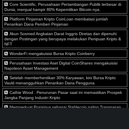
Core Scientific, Perusahaan Pertambangan Publik terbesar di
Dunia, menjual hampir 80% Kepemilikan Bitcoin-nya.
Platform Pinjaman Kripto CoinLoan membatasi jumlah
Penarikan Dana Pemberi Pinjaman
Akun Sosmed Angkatan Darat Inggris Diretas dan dipenuhi
dengan Postingan yang berupaya melakukan Penipuan Kripto &
NFT
WonderFi mengakuisisi Bursa Kripto Coinberry
Perusahaan Investasi Aset Digital CoinShares mengakuisisi
Napoleon Asset Management
Setelah memberhentikan 30% Karyawan, kini Bursa Kripto
Vauld menangguhkan Penarikan Dana Pengguna.
Cathie Wood : Penurunan Pasar saat ini memastikan Prospek
Jangka Panjang Industri Kripto
Memperkuat Posisinya sebagai Stablecoin paling Transparan,
Tether mengurangi Kepemilikan Kertas Komersial hingga hampir
60%.
Voyager mengumumkan Penghentian Operasi sementara