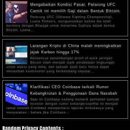
Mengabaikan Kondisi Pasar, Petarung UFC
Cantik ini memilih Gaji dalam Bentuk Bitcoin.
Petarung UFC (Ultimate Fighting Championship),
Luana Pinheiro, mengumumkan bahwa dia telah
bermitra dengan Bitwage untuk menerima Gajinya dalam bentuk
Bitcoin. Luana…
Larangan Kripto di China malah meningkatkan
jejak Karbon hingga 17%
Konsensus penambangan proof-of-work jaringan
Bitcoin telah menjadi topik perdebatan lingkungan
untuk waktu yang lama, dan sebuah studi baru hanya dapat
menambah kontroversi yang berkembang seputar…
Klarifikasi CEO Coinbase terkait Rumor
Kebangkrutan & Penggunaan Dana Nasabah
Saat ini Coinbase sedang menarik perhatian banyak
investor dengan rumor kebangkrutanHal ini menjadi
ramai setelah Coinbase memperbarui laporan terbukanya yang
menyatakan : bahwa jika Coinbase…
Random Privacy Contents :