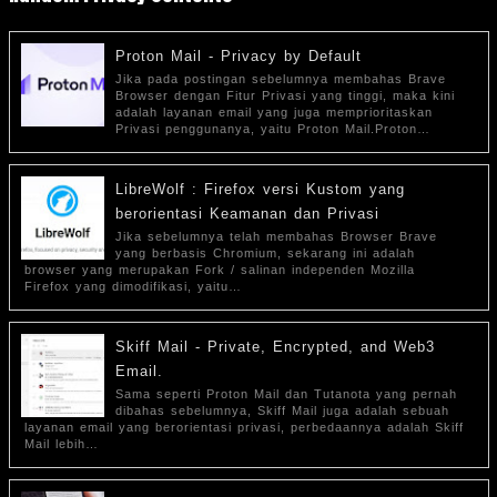
Proton Mail - Privacy by Default
Jika pada postingan sebelumnya membahas Brave
Browser dengan Fitur Privasi yang tinggi, maka kini
adalah layanan email yang juga memprioritaskan
Privasi penggunanya, yaitu Proton Mail.Proton…
LibreWolf : Firefox versi Kustom yang
berorientasi Keamanan dan Privasi
Jika sebelumnya telah membahas Browser Brave
yang berbasis Chromium, sekarang ini adalah
browser yang merupakan Fork / salinan independen Mozilla
Firefox yang dimodifikasi, yaitu…
Skiff Mail - Private, Encrypted, and Web3
Email.
Sama seperti Proton Mail dan Tutanota yang pernah
dibahas sebelumnya, Skiff Mail juga adalah sebuah
layanan email yang berorientasi privasi, perbedaannya adalah Skiff
Mail lebih…