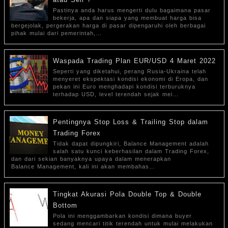
Pastinya anda harus mengerti dulu bagaimana pasar
bekerja, apa dan siapa yang membuat harga bisa
bergejolak, pergerakan harga di pasar dipengaruhi oleh berbagai
pihak mulai dari pemerintah,…
Waspada Trading Plan EUR/USD 4 Maret 2022
Seperti yang diketahui, perang Rusia-Ukraina telah
menyeret ekspektasi kondisi ekonomi di Eropa, dan
pekan ini Euro menghadapi kondisi terburuknya
terhadap USD, level terendah sejak mei…
Pentingnya Stop Loss & Trailing Stop dalam
Trading Forex
Tidak dapat dipungkiri, Balance Management adalah
salah satu kunci keberhasilan dalam Trading Forex,
dan dari sekian banyaknya upaya dalam menerapkan
Balance Management, kali ini akan membahas…
Tingkat Akurasi Pola Double Top & Double
Bottom
Pola ini menggambarkan kondisi dimana buyer
sedang mencari titik terendah untuk mulai melakukan