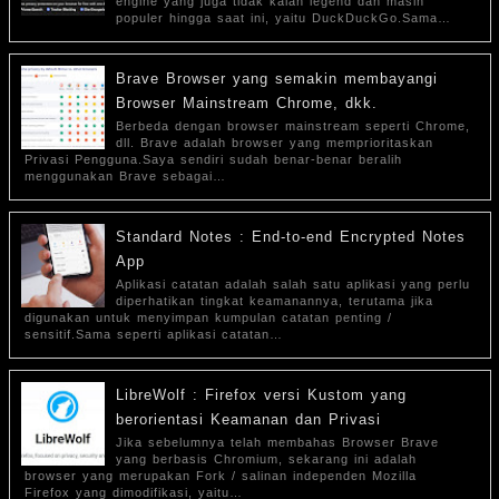
engine yang juga tidak kalah legend dan masih
populer hingga saat ini, yaitu DuckDuckGo.Sama…
Brave Browser yang semakin membayangi
Browser Mainstream Chrome, dkk.
Berbeda dengan browser mainstream seperti Chrome,
dll. Brave adalah browser yang memprioritaskan
Privasi Pengguna.Saya sendiri sudah benar-benar beralih
menggunakan Brave sebagai…
Standard Notes : End-to-end Encrypted Notes
App
Aplikasi catatan adalah salah satu aplikasi yang perlu
diperhatikan tingkat keamanannya, terutama jika
digunakan untuk menyimpan kumpulan catatan penting /
sensitif.Sama seperti aplikasi catatan…
LibreWolf : Firefox versi Kustom yang
berorientasi Keamanan dan Privasi
Jika sebelumnya telah membahas Browser Brave
yang berbasis Chromium, sekarang ini adalah
browser yang merupakan Fork / salinan independen Mozilla
Firefox yang dimodifikasi, yaitu…