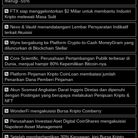
merugi -55%
FTX siap menggelontorkan $2 Miliar untuk membantu Industri
Kripto melewati Masa Sulit
Nexo & Vauld menandatangani Lembar Persyaratan Indikatif
terkait Akuisisi
Wyre bergabung ke Platform Crypto-to-Cash MoneyGram yang
diluncurkan di Blockchain Stellar
Core Scientific, Perusahaan Pertambangan Publik terbesar di
Dunia, menjual hampir 80% Kepemilikan Bitcoin-nya.
Platform Pinjaman Kripto CoinLoan membatasi jumlah
Penarikan Dana Pemberi Pinjaman
Akun Sosmed Angkatan Darat Inggris Diretas dan dipenuhi
dengan Postingan yang berupaya melakukan Penipuan Kripto &
NFT
WonderFi mengakuisisi Bursa Kripto Coinberry
Perusahaan Investasi Aset Digital CoinShares mengakuisisi
Napoleon Asset Management
Setelah memberhentikan 30% Karyawan, kini Bursa Kripto