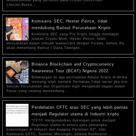
MimbleWimble yang berfokus pada Privasi Blockchain
Litecoin.Bursa…
Komisaris SEC, Hester Peirce, tidak
mendukung Bailout Perusahaan Kripto.
Komisaris SEC yang Pro Kripto hingga mendapat
julukan Crypto Mom, Hester Peirce, telah
menyatakan dalam sebuah wawancara dengan Forbes, bahwa dia
akan menentang Bailout / Dana Talangan…
Binance Blockchain and Cryptocurrency
Awareness Tour (BCAT) Nigeria 2022
Belakangan ini laju percepatan Adopsi Kripto di Afrika
memang telah menarik Perhatian.Tidak heran jika kini
banyak Perusahaan dan Organisasi ingin mengambil bagian dalam
Pasar yang sedang berkembang…
Perdebatan CFTC atau SEC yang lebih pantas
menjadi Regulator utama di Industri kripto
"CFTC mengumpulkan dukungan untuk menjadi
Regulator utama di antara para pemangku
kepentingan di Industri dan Anggota Parlemen AS", Ujar
Komisaris CFTC, Summer Mersinger, selama Konferensi…