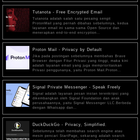
Tutanota - Free Encrypted Email
Tutanota adalah salah satu pesaing sengit
ProtonMail yang pernah dibahas sebelumnya, kedua
layanan email ini sama-sama Open Source dan
menerapkan end-to-end encryption…
Proton Mail - Privacy by Default
Jika pada postingan sebelumnya membahas Brave
Browser dengan Fitur Privasi yang tinggi, maka kini
adalah layanan email yang juga memprioritaskan
Privasi penggunanya, yaitu Proton Mail.Proton…
Signal Private Messenger - Speak Freely
Signal adalah layanan pesan instan terenkripsi yang
dikembangkan oleh Signal Foundation dan anak
perusahaannya, yaitu Signal Messenger LLC.Berbeda
dengan Whatsapp dan…
DuckDuckGo - Privacy, Simplified.
Sebelumnya telah membahas search engine atau
mesin pencari StartPage, sekarang adalah search