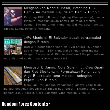
Mengabaikan Kondisi Pasar, Petarung UFC
Cantik ini memilih Gaji dalam Bentuk Bitcoin.
Petarung UFC (Ultimate Fighting Championship), Luana
Pinheiro, mengumumkan bahwa dia telah bermitra
dengan Bitwage untuk menerima Gajinya dalam bentuk
Bitcoin. Luana Pinheiro mengatak...
14% Bisnis di El-Salvador sudah bertransaksi
dengan Bitcoin
Dari 337 perusahaan yang disurvei antara 15 Januari
dan 9 Februari, 14% mengatakan telah bertransaksi
dengan Bitcoin sejak Bitcoin disahkan.71% perusahaan
yang disurvei adalah usaha mikro atau kecil,...
Menyusul Bitfarms, Core Scientific, CleanSpark,
dan Riot Blockchain. Perusahaan Penambang
Argo Blockchain turut melepas sebagian
kepemilikan Bitcoin.
Menyusul Perusahaan Penambang lainnya yang telah
menjual sebagian kepemilikan Bitcoin-nya, seperti Bitfarms yang telah
menjual 3,000 Bitcoin, Core Scientific yang menjual 7,202 Bi...
Random Forex Contents :