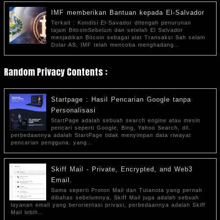
IMF memberikan Bantuan kepada El-Salvador
Terkait : Kondisi El-Savador ditengah penurunan
tajam BitcoinSebelum dan setelah El Salvador
menjadikan Bitcoin sebagai alat Transaksi Sah selain
Dolar AS, IMF telah mencoba menghadang…
Random Privacy Contents :
Startpage : Hasil Pencarian Google tanpa
Personalisasi
StartPage adalah sebuah search engine atau mesin
pencari seperti Google, Bing, Yahoo Search, dll.
perbedaannya adalah StartPage tidak menyimpan data riwayat
pencarian pengguna. yang…
Skiff Mail - Private, Encrypted, and Web3
Email.
Sama seperti Proton Mail dan Tutanota yang pernah
dibahas sebelumnya, Skiff Mail juga adalah sebuah
layanan email yang berorientasi privasi, perbedaannya adalah Skiff
Mail lebih…