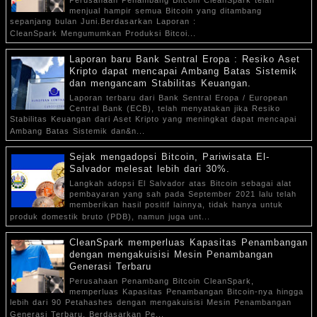
Perusahaan Penambang Bitcoin CleanSpark telah
menjual hampir semua Bitcoin yang ditambang
sepanjang bulan Juni.Berdasarkan Laporan :
CleanSpark Mengumumkan Produksi Bitcoi...
Laporan baru Bank Sentral Eropa : Resiko Aset
Kripto dapat mencapai Ambang Batas Sistemik
dan mengancam Stabilitas Keuangan.
Laporan terbaru dari Bank Sentral Eropa / European
Central Bank (ECB), telah menyatakan jika Resiko
Stabilitas Keuangan dari Aset Kripto yang meningkat dapat mencapai
Ambang Batas Sistemik dan&n...
Sejak mengadopsi Bitcoin, Pariwisata El-
Salvador melesat lebih dari 30%.
Langkah adopsi El Salvador atas Bitcoin sebagai alat
pembayaran yang sah pada September 2021 lalu telah
memberikan hasil positif lainnya, tidak hanya untuk
produk domestik bruto (PDB), namun juga unt...
CleanSpark memperluas Kapasitas Penambangan
dengan mengakuisisi Mesin Penambangan
Generasi Terbaru
Perusahaan Penambang Bitcoin CleanSpark,
memperluas Kapasitas Penambangan Bitcoin-nya hingga
lebih dari 90 Petahashes dengan mengakuisisi Mesin Penambangan
Generasi Terbaru. Berdasarkan Pe...