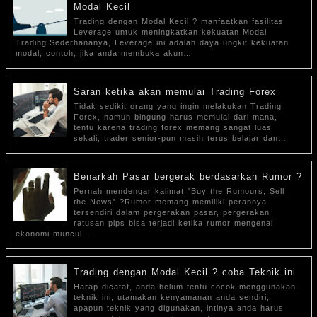
Modal Kecil
Trading dengan Modal Kecil ? manfaatkan fasilitas
Leverage untuk meningkatkan kekuatan Modal
Trading.Sederhananya, Leverage ini adalah daya ungkit kekuatan
modal, contoh, jika anda membuka akun…
Saran ketika akan memulai Trading Forex
Tidak sedikit orang yang ingin melakukan Trading
Forex, namun bingung harus memulai dari mana,
tentu karena trading forex memang sangat luas
sekali, trader senior-pun masih terus belajar dan…
Benarkah Pasar bergerak berdasarkan Rumor ?
Pernah mendengar kalimat "Buy the Rumours, Sell
the News" ?Rumor memang memiliki perannya
tersendiri dalam pergerakan pasar, pergerakan
ratusan pips bisa terjadi ketika rumor mengenai
ekonomi muncul,…
Trading dengan Modal Kecil ? coba Teknik ini
Harap dicatat, anda belum tentu cocok menggunakan
teknik ini, utamakan kenyamanan anda sendiri,
apapun teknik yang digunakan, intinya anda harus