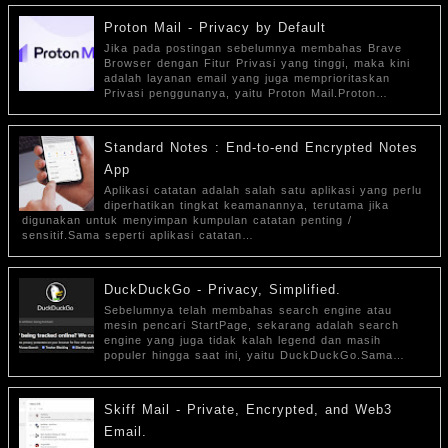
Proton Mail - Privacy by Default
Jika pada postingan sebelumnya membahas Brave
Browser dengan Fitur Privasi yang tinggi, maka kini
adalah layanan email yang juga memprioritaskan
Privasi penggunanya, yaitu Proton Mail.Proton…
Standard Notes : End-to-end Encrypted Notes
App
Aplikasi catatan adalah salah satu aplikasi yang perlu
diperhatikan tingkat keamanannya, terutama jika
digunakan untuk menyimpan kumpulan catatan penting /
sensitif.Sama seperti aplikasi catatan…
DuckDuckGo - Privacy, Simplified.
Sebelumnya telah membahas search engine atau
mesin pencari StartPage, sekarang adalah search
engine yang juga tidak kalah legend dan masih
populer hingga saat ini, yaitu DuckDuckGo.Sama…
Skiff Mail - Private, Encrypted, and Web3
Email.