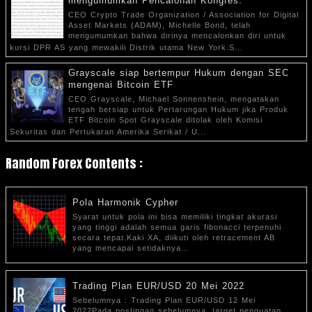
mengumumkan Pencalonan Kongres.
CEO Crypto Trade Organization / Association for Digital
Asset Markets (ADAM), Michelle Bond, telah
mengumumkan bahwa dirinya mencalonkan diri untuk
kursi DPR AS yang mewakili Distrik utama New York.S...
Grayscale siap bertempur Hukum dengan SEC
mengenai Bitcoin ETF
CEO Grayscale, Michael Sonnenshein, mengatakan
tengah bersiap untuk Pertarungan Hukum jika Produk
ETF Bitcoin Spot Grayscale ditolak oleh Komisi
Sekuritas dan Pertukaran Amerika Serikat / U...
Random Forex Contents :
Pola Harmonik Cypher
Syarat untuk pola ini bisa memiliki tingkat akurasi
yang tinggi adalah semua garis fibonacci terpenuhi
secara tepat.Kaki XA, diikuti oleh retracement AB
yang mencapai setidaknya…
Trading Plan EUR/USD 20 Mei 2022
Sebelumnya : Trading Plan EUR/USD 12 Mei
2022Pada postingan sebelumnya, target penguatan