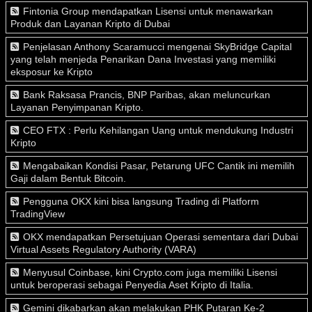
Fintonia Group mendapatkan Lisensi untuk menawarkan
Produk dan Layanan Kripto di Dubai
Penjelasan Anthony Scaramucci mengenai SkyBridge Capital
yang telah menjeda Penarikan Dana Investasi yang memiliki
eksposur ke Kripto
Bank Raksasa Prancis, BNP Paribas, akan meluncurkan
Layanan Penyimpanan Kripto.
CEO FTX : Perlu Kehilangan Uang untuk mendukung Industri
Kripto
Mengabaikan Kondisi Pasar, Petarung UFC Cantik ini memilih
Gaji dalam Bentuk Bitcoin.
Pengguna OKX kini bisa langsung Trading di Platform
TradingView
OKX mendapatkan Persetujuan Operasi sementara dari Dubai
Virtual Assets Regulatory Authority (VARA)
Menyusul Coinbase, kini Crypto.com juga memiliki Lisensi
untuk beroperasi sebagai Penyedia Aset Kripto di Italia.
Gemini dikabarkan akan melakukan PHK Putaran Ke-2