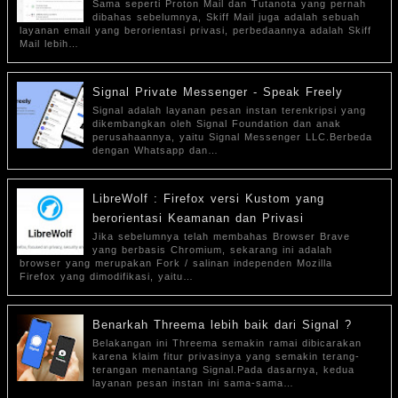
Sama seperti Proton Mail dan Tutanota yang pernah
dibahas sebelumnya, Skiff Mail juga adalah sebuah
layanan email yang berorientasi privasi, perbedaannya adalah Skiff
Mail lebih…
Signal Private Messenger - Speak Freely
Signal adalah layanan pesan instan terenkripsi yang
dikembangkan oleh Signal Foundation dan anak
perusahaannya, yaitu Signal Messenger LLC.Berbeda
dengan Whatsapp dan…
LibreWolf : Firefox versi Kustom yang
berorientasi Keamanan dan Privasi
Jika sebelumnya telah membahas Browser Brave
yang berbasis Chromium, sekarang ini adalah
browser yang merupakan Fork / salinan independen Mozilla
Firefox yang dimodifikasi, yaitu…
Benarkah Threema lebih baik dari Signal ?
Belakangan ini Threema semakin ramai dibicarakan
karena klaim fitur privasinya yang semakin terang-
terangan menantang Signal.Pada dasarnya, kedua
layanan pesan instan ini sama-sama…