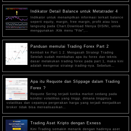
Indikator Detail Balance untuk Metatrader 4
Indikator untuk menampilkan informasi terkait balance
seperti equity, margin, free margin, profit atau loss
langsung pada Chart.Download filenya DISINI, untuk
menggunakan :Klik menu "File",…
Panduan memulai Trading Forex Part 2
Kembali ke Part 1 2. Mengasah Strategi Trading
Setelah sudah membahas apa itu forex dan teknis
dasar melakukan trading forex pada part 1, maka kini
adalah mengenai strategi trading-nya. Sebelum…
Apa itu Requote dan Slippage dalam Trading
Forex ?
Requote Sering terjadi ketika market sedang pada
kondisi volatilitas yang tinggi, dimana tingginya
volatilitas dan cepatnya pergerakan harga yang terjadi menjadikan
broker tidak bisa merealisasikan…
Trading Aset Kripto dengan Exness
Kini Trading semakin menarik dengan hadirnya aset