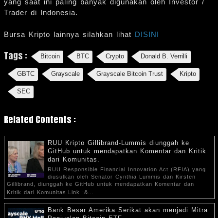
yang saat ini paling banyak digunakan oleh Investor /
Trader di Indonesia.
Bursa Kripto lainnya silahkan lihat
DISINI
Tags :
Bitcoin
BTC
Crypto
Donald B. Verrilli
GBTC
Grayscale
Grayscale Bitcoin Trust
Kripto
SEC
Related Contents :
RUU Kripto Gillibrand-Lummis diunggah ke
GitHub untuk mendapatkan Komentar dan Kritik
dari Komunitas.
RUU Responsible Financial Innovation Act (RFIA) yang
diusulkan oleh Senator Cynthia Lummis dan Kirsten
Gillibrand, diunggah ke GitHub untuk mendapatkan Komentar dan
Kritik dari Komunitas.Link :&...
Bank Besar Amerika Serikat akan menjadi Mitra