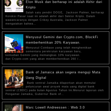
Elon Musk dan berharap ini adalah Akhir dari
Kripto
Salah satu pendiri DOGE, Jackson Palmer, berharap
Koreksi Pasar saat ini adalah akhir dari Sektor Kripto. Dalam
wawancaranya dengan Crikey Australia, Jackson Palmer
mengatakan bahwa…
Menyusul Gemini dan Crypto.com, BlockFi
memberhentikan 20% Karyawan.
Menyusul Coinbase yang telah menghentikan
sementara perekrutan karyawan baru,
kemudian Gemini yang memangkas 10% karyawan.
dan Crypto.com yang akan memberhentikan 260 /…
Bank of Jamaica akan segera menguji Mata
Uang Digital
Bank sentral Jamaika dilaporkan akan memulai
peluncuran awal proyek mata uang digital bank
sentral (CBDC) pada bulan Agustus Tahun Ini.Menurut laporan oleh
Pengamat Jamaika, Gubernur Bank of…
Marc Lowell Andreessen : Web 3.0