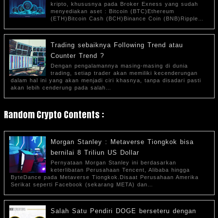
kripto, khususnya pada Broker Exness yang sudah
menyediakan aset : Bitcoin (BTC)Ethereum
(ETH)Bitcoin Cash (BCH)Binance Coin (BNB)Ripple…
Trading sebaiknya Following Trend atau
Counter Trend ?
Dengan pengalamannya masing-masing di dunia
trading, setiap trader akan memiliki kecenderungan
dalam hal ini yang akan menjadi ciri khasnya, tanpa disadari pasti
akan lebih cenderung pada salah…
Random Crypto Contents :
Morgan Stanley : Metaverse Tiongkok bisa
bernilai 8 Triliun US Dollar
Pernyataan Morgan Stanley ini berdasarkan
keterlibatan Perusahaan Tencent, Alibaba hingga
ByteDance pada Metaverse Tiongkok.Disaat Perusahaan Amerika
Serikat seperti Facebook (sekarang META) dan…
Salah Satu Pendiri DOGE berseteru dengan