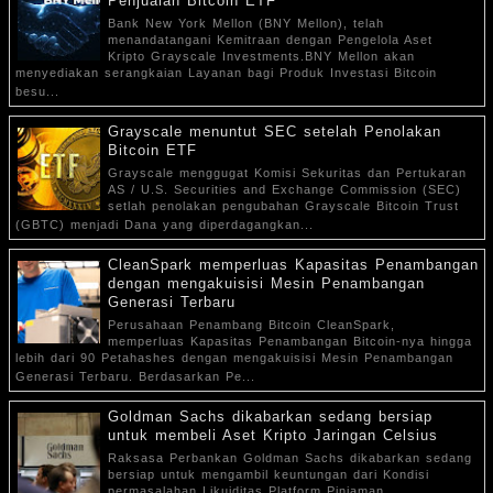
Penjualan Bitcoin ETF
Bank New York Mellon (BNY Mellon), telah
menandatangani Kemitraan dengan Pengelola Aset
Kripto Grayscale Investments.BNY Mellon akan
menyediakan serangkaian Layanan bagi Produk Investasi Bitcoin
besu...
Grayscale menuntut SEC setelah Penolakan
Bitcoin ETF
Grayscale menggugat Komisi Sekuritas dan Pertukaran
AS / U.S. Securities and Exchange Commission (SEC)
setlah penolakan pengubahan Grayscale Bitcoin Trust
(GBTC) menjadi Dana yang diperdagangkan...
CleanSpark memperluas Kapasitas Penambangan
dengan mengakuisisi Mesin Penambangan
Generasi Terbaru
Perusahaan Penambang Bitcoin CleanSpark,
memperluas Kapasitas Penambangan Bitcoin-nya hingga
lebih dari 90 Petahashes dengan mengakuisisi Mesin Penambangan
Generasi Terbaru. Berdasarkan Pe...
Goldman Sachs dikabarkan sedang bersiap
untuk membeli Aset Kripto Jaringan Celsius
Raksasa Perbankan Goldman Sachs dikabarkan sedang
bersiap untuk mengambil keuntungan dari Kondisi
permasalahan Likuiditas Platform Pinjaman