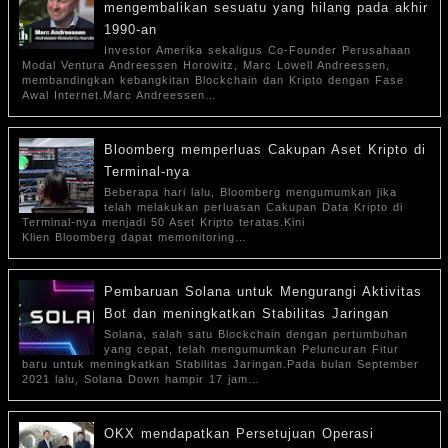
mengembalikan sesuatu yang hilang pada akhir
1990-an
Investor Amerika sekaligus Co-Founder Perusahaan
Modal Ventura Andreessen Horowitz, Marc Lowell Andreessen,
membandingkan kebangkitan Blockchain dan Kripto dengan Fase
Awal Internet.Marc Andreessen…
Bloomberg memperluas Cakupan Aset Kripto di
Terminal-nya
Beberapa hari lalu, Bloomberg mengumumkan jika
telah melakukan perluasan Cakupan Data Kripto di
Terminal-nya menjadi 50 Aset Kripto teratas.Kini
Klien Bloomberg dapat memonitoring…
Pembaruan Solana untuk Mengurangi Aktivitas
Bot dan meningkatkan Stabilitas Jaringan
Solana, salah satu Blockchain dengan pertumbuhan
yang cepat, telah mengumumkan Peluncuran Fitur
baru untuk meningkatkan Stabilitas Jaringan.Pada bulan September
2021 lalu, Solana Down hampir 17 jam…
OKX mendapatkan Persetujuan Operasi