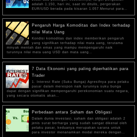
adalah 1.150, hari ini, saat ini ditulis, pergerakan
EUR/USD berada pada kisaran 1.057.Menurut para…
Pengaruh Harga Komoditas dan Index terhadap
nilai Mata Uang
Kondisi komoditas dan index memberikan pengaruh
yang signifikan terhadap nilai mata uang, terutama
minyak mentah dan emas yang mampu mempengaruhi naik
turunnya nilai mata uang USD dan mata uang…
7 Data Ekonomi yang paling diperhatikan para
Trader
1. Interest Rate (Suku Bunga) Agresifnya para pelaku
pasar dalam merespon naik turunnya suku bunga
dapat dengan signifikan mempengaruhi perekonomian suatu negara,
yang secara otomatis akan…
Perbedaan antara Saham dan Obligasi
Dalam dunia investasi, saham dan obligasi adalah 2
jenis surat berharga yang sudah sangat dikenal oleh
pelaku pasar, keduanya merupakan sarana untuk
para investor menanamkan modal mereka dengan…