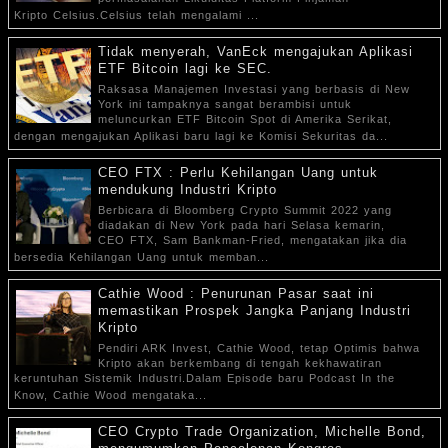
Kripto Celsius.Celsius telah mengalami ...
Tidak menyerah, VanEck mengajukan Aplikasi
ETF Bitcoin lagi ke SEC.
Raksasa Manajemen Investasi yang berbasis di New
York ini tampaknya sangat berambisi untuk
meluncurkan ETF Bitcoin Spot di Amerika Serikat,
dengan mengajukan Aplikasi baru lagi ke Komisi Sekuritas da...
CEO FTX : Perlu Kehilangan Uang untuk
mendukung Industri Kripto
Berbicara di Bloomberg Crypto Summit 2022 yang
diadakan di New York pada hari Selasa kemarin,
CEO FTX, Sam Bankman-Fried, mengatakan jika dia
bersedia Kehilangan Uang untuk memban...
Cathie Wood : Penurunan Pasar saat ini
memastikan Prospek Jangka Panjang Industri
Kripto
Pendiri ARK Invest, Cathie Wood, tetap Optimis bahwa
Kripto akan berkembang di tengah kekhawatiran
keruntuhan Sistemik Industri.Dalam Episode baru Podcast In the
Know, Cathie Wood mengataka...
CEO Crypto Trade Organization, Michelle Bond,