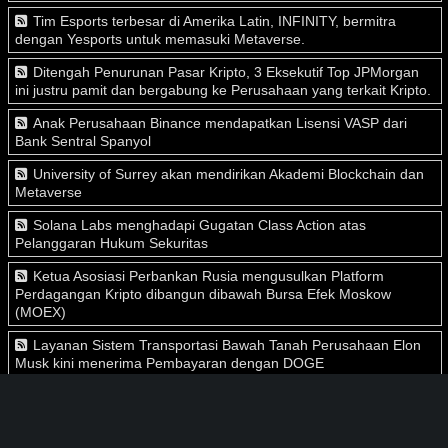
Tim Esports terbesar di Amerika Latin, INFINITY, bermitra
dengan Yesports untuk memasuki Metaverse.
Ditengah Penurunan Pasar Kripto, 3 Eksekutif Top JPMorgan
ini justru pamit dan bergabung ke Perusahaan yang terkait Kripto.
Anak Perusahaan Binance mendapatkan Lisensi VASP dari
Bank Sentral Spanyol
University of Surrey akan mendirikan Akademi Blockchain dan
Metaverse
Solana Labs menghadapi Gugatan Class Action atas
Pelanggaran Hukum Sekuritas
Ketua Asosiasi Perbankan Rusia mengusulkan Platform
Perdagangan Kripto dibangun dibawah Bursa Efek Moskow
(MOEX)
Layanan Sistem Transportasi Bawah Tanah Perusahaan Elon
Musk kini menerima Pembayaran dengan DOGE
Menyusul Bitfarms, Core Scientific, CleanSpark, dan Riot
Blockchain. Perusahaan Penambang Argo Blockchain turut
melepas sebagian kepemilikan Bitcoin.