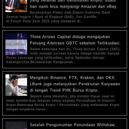
yang selamat dari Keruntuhan Kripto, suatu
hari nanti bisa menyaingi Amazon dan eBay.
Berdasarkan Pidato oleh Deputi Gubernur Bank
Sentral Inggris / Bank of England (BoE), Jon Cunliffe,
di Forum Point Zero 2022 yang diadakan di…
Three Arrows Capital diduga mengajukan
Peluang Arbitrase GBTC sebelum Terlikuidasi.
Dalam beberapa hari ini, Three Arrows Capital (3AC),
telah menjadi sorotan karena diduga memiliki banyak
Posisi Leverage yang terlikuidasi, serta Spekulasi menuju
Kebangkrutan.Berdasarkan Rangkuman…
Mengikuti Binance, FTX, Kraken, dan OKX.
LBank juga melanjutkan Perekrutan Karyawan
di tengah Trend PHK Bursa Kripto.
Seperti yang diketahui, jika kondisi Pasar saat ini
telah memberikan tekanan hebat kepada Perusahaan di Industri
Kripto.Beberapa Bursa Kripto / Perusahaan yang melibatkan Kripto
dengan terpaksa harus…
Setelah Pengumuman Penundaan Withdraw,