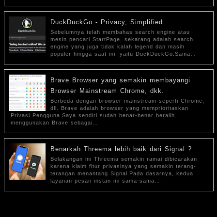
DuckDuckGo - Privacy, Simplified.
Sebelumnya telah membahas search engine atau
mesin pencari StartPage, sekarang adalah search
engine yang juga tidak kalah legend dan masih
populer hingga saat ini, yaitu DuckDuckGo.Sama…
Brave Browser yang semakin membayangi
Browser Mainstream Chrome, dkk.
Berbeda dengan browser mainstream seperti Chrome,
dll. Brave adalah browser yang memprioritaskan
Privasi Pengguna.Saya sendiri sudah benar-benar beralih
menggunakan Brave sebagai…
Benarkah Threema lebih baik dari Signal ?
Belakangan ini Threema semakin ramai dibicarakan
karena klaim fitur privasinya yang semakin terang-
terangan menantang Signal.Pada dasarnya, kedua
layanan pesan instan ini sama-sama…