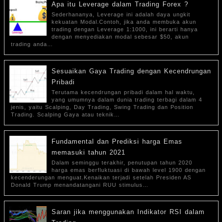
Apa itu Leverage dalam Trading Forex ?
Sederhananya, Leverage ini adalah daya ungkit
kekuatan Modal.Contoh, jika anda membuka akun
trading dengan Leverage 1:1000, ini berarti hanya
dengan menyediakan modal sebesar $50, akun
trading anda…
Sesuaikan Gaya Trading dengan Kecendrungan
Pribadi
Terutama kecendrungan pribadi dalam hal waktu,
yang umumnya dalam dunia trading terbagi dalam 4
jenis, yaitu Scalping, Day Trading, Swing Trading dan Position
Trading. Scalping Gaya atau teknik…
Fundamental dan Prediksi harga Emas
memasuki tahun 2021
Dalam seminggu terakhir, penutupan tahun 2020
harga emas berfluktuasi di bawah level 1900 dengan
kecenderungan menguat.Kenaikan terjadi setelah Presiden AS
Donald Trump menandatangani RUU stimulus…
Saran jika menggunakan Indikator RSI dalam