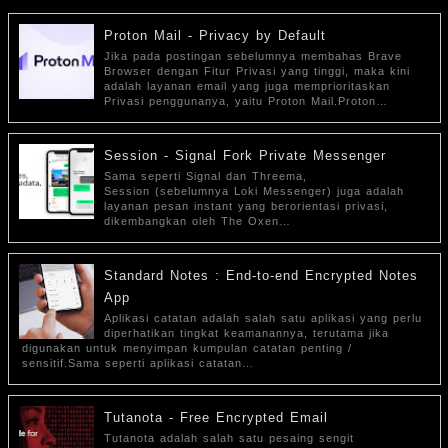
Proton Mail - Privacy by Default
Jika pada postingan sebelumnya membahas Brave
Browser dengan Fitur Privasi yang tinggi, maka kini
adalah layanan email yang juga memprioritaskan
Privasi penggunanya, yaitu Proton Mail.Proton…
Session - Signal Fork Private Messenger
Sama seperti Signal dan Threema,
Session (sebelumnya Loki Messenger) juga adalah
layanan pesan instant yang berorientasi privasi,
dikembangkan oleh The Oxen…
Standard Notes : End-to-end Encrypted Notes
App
Aplikasi catatan adalah salah satu aplikasi yang perlu
diperhatikan tingkat keamanannya, terutama jika
digunakan untuk menyimpan kumpulan catatan penting /
sensitif.Sama seperti aplikasi catatan…
Tutanota - Free Encrypted Email
Tutanota adalah salah satu pesaing sengit