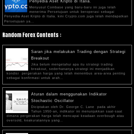
Penyedia Aset Kripto di Italia.
Menyusul Coinbase yang baru-baru ini juga telah
menerima Persetujuan untuk beroperasi sebagai
Penyedia Aset Kripto di Italia. kini Crypto.com juga telah mendapatkan
Persetujuan ya...
Random Forex Contents :
Saran jika melakukan Trading dengan Strategi
Breakout
Jika belum mengetahui apa itu strategi trading
breakout, sederhananya strategi ini menjadikan
kondisi pergerakan harga yang telah menembus area-area penting
sebagai konfirmasi untuk arah…
Aturan dalam menggunakan Indikator
Stochastic Oscillator
Diciptakan oleh Dr. George C. Lane pada akhir
Tahun 1950-an, indikator ini menunjukkan saat-saat
dimana pergerakan harga telah mencapai keadaan overbough atau
oversold, keakuratannya yang…