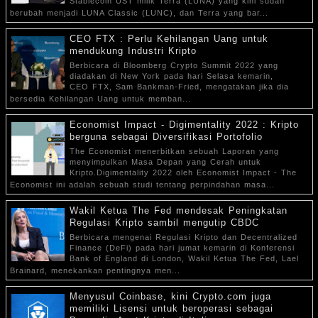
Stablecoin UST milik Terra (LUNA) yang kini sudah
berubah menjadi LUNA Classic (LUNC), dan Terra yang bar...
CEO FTX : Perlu Kehilangan Uang untuk
mendukung Industri Kripto
Berbicara di Bloomberg Crypto Summit 2022 yang
diadakan di New York pada hari Selasa kemarin,
CEO FTX, Sam Bankman-Fried, mengatakan jika dia
bersedia Kehilangan Uang untuk memban...
Economist Impact - Digimentality 2022 : Kripto
berguna sebagai Diversifikasi Portofolio
The Economist menerbitkan sebuah Laporan yang
menyimpulkan Masa Depan yang Cerah untuk
Kripto.Digimentality 2022 oleh Economist Impact - The
Economist ini adalah sebuah studi tentang perpindahan masa...
Wakil Ketua The Fed mendesak Peningkatan
Regulasi Kripto sambil mengutip CBDC
Berbicara mengenai Regulasi Kripto dan Decentralized
Finance (DeFi) pada hari jumat kemarin di Konferensi
Bank of England di London, Wakil Ketua The Fed, Lael
Brainard, menekankan pentingnya men...
Menyusul Coinbase, kini Crypto.com juga
memiliki Lisensi untuk beroperasi sebagai