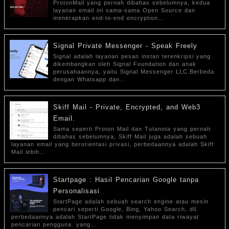
ProtonMail yang pernah dibahas sebelumnya, kedua
layanan email ini sama-sama Open Source dan
menerapkan end-to-end encryption…
Signal Private Messenger - Speak Freely
Signal adalah layanan pesan instan terenkripsi yang
dikembangkan oleh Signal Foundation dan anak
perusahaannya, yaitu Signal Messenger LLC.Berbeda
dengan Whatsapp dan…
Skiff Mail - Private, Encrypted, and Web3
Email.
Sama seperti Proton Mail dan Tutanota yang pernah
dibahas sebelumnya, Skiff Mail juga adalah sebuah
layanan email yang berorientasi privasi, perbedaannya adalah Skiff
Mail lebih…
Startpage : Hasil Pencarian Google tanpa
Personalisasi
StartPage adalah sebuah search engine atau mesin
pencari seperti Google, Bing, Yahoo Search, dll.
perbedaannya adalah StartPage tidak menyimpan data riwayat
pencarian pengguna. yang…