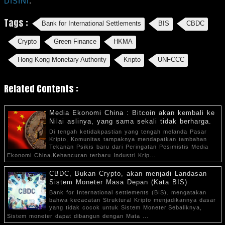
DISINI
.
Tags :
Bank for International Settlements
BIS
CBDC
Crypto
Green Finance
HKMA
Hong Kong Monetary Authority
Kripto
UNFCCC
Related Contents :
Media Ekonomi China : Bitcoin akan kembali ke
Nilai aslinya, yang sama sekali tidak berharga.
Di tengah ketidakpastian yang tengah melanda Pasar
Kripto, Komunitas tampaknya mendapatkan tambahan
Tekanan Psikis baru dari Peringatan Pesimistis Media
Ekonomi China.Kehancuran terbaru Industri Krip...
CBDC, Bukan Crypto, akan menjadi Landasan
Sistem Moneter Masa Depan (Kata BIS)
Bank for International settlements (BIS). mengatakan
bahwa kecacatan Struktural Kripto menjadikannya dasar
yang tidak cocok untuk Sistem Moneter.Sebaliknya,
Sistem moneter dapat dibangun dengan Mata ...