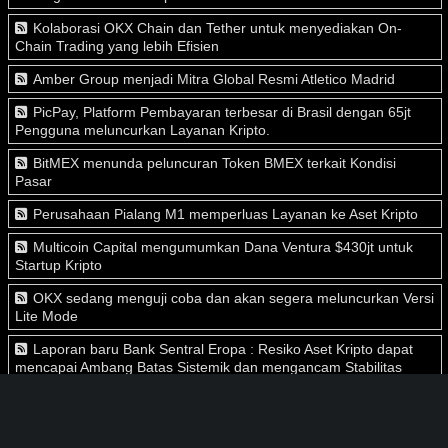
Kolaborasi OKX Chain dan Tether untuk menyediakan On-
Chain Trading yang lebih Efisien
Amber Group menjadi Mitra Global Resmi Atletico Madrid
PicPay, Platform Pembayaran terbesar di Brasil dengan 65jt
Pengguna meluncurkan Layanan Kripto.
BitMEX menunda peluncuran Token BMEX terkait Kondisi
Pasar
Perusahaan Pialang M1 memperluas Layanan ke Aset Kripto
Multicoin Capital mengumumkan Dana Ventura $430jt untuk
Startup Kripto
OKX sedang menguji coba dan akan segera meluncurkan Versi
Lite Mode
Laporan baru Bank Sentral Eropa : Resiko Aset Kripto dapat
mencapai Ambang Batas Sistemik dan mengancam Stabilitas
Keuangan.
Meskipun Industri terguncang, GameStop tetap bergerak maju
dengan meluncurkan NFT Marketplace.