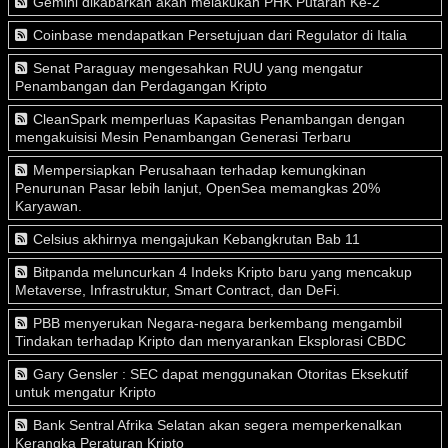
Gemini dikabarkan akan melakukan PHK Putaran Ke-2
Coinbase mendapatkan Persetujuan dari Regulator di Italia
Senat Paraguay mengesahkan RUU yang mengatur
Penambangan dan Perdagangan Kripto
CleanSpark memperluas Kapasitas Penambangan dengan
mengakuisisi Mesin Penambangan Generasi Terbaru
Mempersiapkan Perusahaan terhadap kemungkinan
Penurunan Pasar lebih lanjut, OpenSea memangkas 20%
Karyawan.
Celsius akhirnya mengajukan Kebangkrutan Bab 11
Bitpanda meluncurkan 4 Indeks Kripto baru yang mencakup
Metaverse, Infrastruktur, Smart Contract, dan DeFi.
PBB menyerukan Negara-negara berkembang mengambil
Tindakan terhadap Kripto dan menyarankan Eksplorasi CBDC
Gary Gensler : SEC dapat menggunakan Otoritas Eksekutif
untuk mengatur Kripto
Bank Sentral Afrika Selatan akan segera memperkenalkan
Kerangka Peraturan Kripto