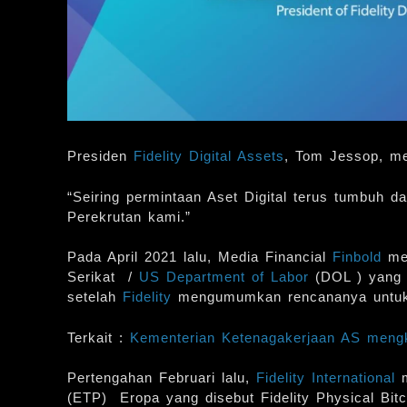
Presiden
Fidelity Digital Assets
, Tom Jessop, me
“Seiring permintaan Aset Digital terus tumbuh
Perekrutan kami.”
Pada April 2021 lalu, Media Financial
Finbold
mel
Serikat /
US Department of Labor
(DOL ) yang 
setelah
Fidelity
mengumumkan rencananya untuk m
Terkait :
Kementerian Ketenagakerjaan AS mengk
Pertengahan Februari lalu,
Fidelity International
(ETP) Eropa yang disebut Fidelity Physical Bit