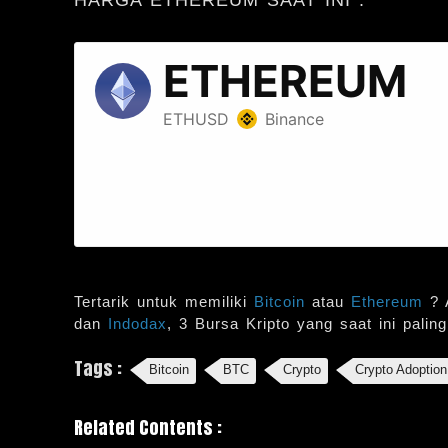
Tertarik untuk memiliki
Bitcoin
atau
Ethereum
? 
dan
Indodax
, 3 Bursa Kripto yang saat ini palin
Tags :
Bitcoin
BTC
Crypto
Crypto Adoption
Related Contents :