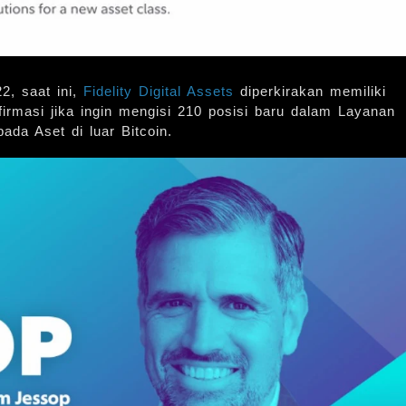
2, saat ini,
Fidelity Digital Assets
diperkirakan memiliki
irmasi jika ingin mengisi 210 posisi baru dalam Layanan
ada Aset di luar Bitcoin.