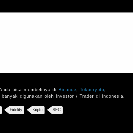
Anda bisa membelinya di
Binance
,
Tokocrypto
,
g banyak digunakan oleh Investor / Trader di Indonesia.
Fidelity
Kripto
SEC