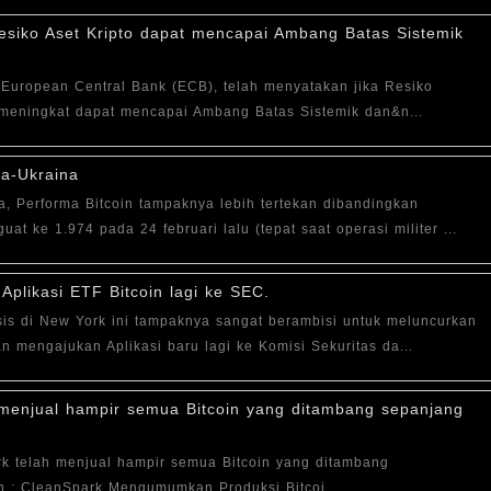
esiko Aset Kripto dapat mencapai Ambang Batas Sistemik
/ European Central Bank (ECB), telah menyatakan jika Resiko
g meningkat dapat mencapai Ambang Batas Sistemik dan&n...
ia-Ukraina
a, Performa Bitcoin tampaknya lebih tertekan dibandingkan
ke 1.974 pada 24 februari lalu (tepat saat operasi militer ...
plikasi ETF Bitcoin lagi ke SEC.
is di New York ini tampaknya sangat berambisi untuk meluncurkan
n mengajukan Aplikasi baru lagi ke Komisi Sekuritas da...
enjual hampir semua Bitcoin yang ditambang sepanjang
 telah menjual hampir semua Bitcoin yang ditambang
n : CleanSpark Mengumumkan Produksi Bitcoi...