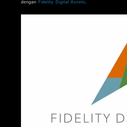
dengan
Fidelity Digital Assets
.