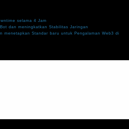
owntime selama 4 Jam
Bot dan meningkatkan Stabilitas Jaringan
an menetapkan Standar baru untuk Pengalaman Web3 di