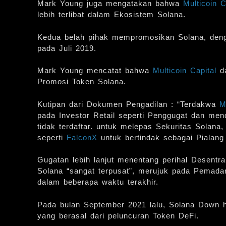
Mark Young juga mengatakan bahwa
Multicoin C
lebih terlibat dalam Ekosistem Solana.
Kedua belah pihak mempromosikan Solana, de
pada Juli 2019.
Mark Young mencatat bahwa
Multicoin Capital
da
Promosi Token Solana.
Kutipan dari Dokumen Pengadilan : “Terdakwa
M
pada Investor Retail seperti Penggugat dan men
tidak terdaftar. untuk melepas Sekuritas Sola
seperti
FalconX
untuk bertindak sebagai Pialang
Gugatan lebih lanjut menentang perihal Desentr
Solana “sangat terpusat”, merujuk pada Pemadam
dalam beberapa waktu terakhir.
Pada bulan September 2021 lalu, Solana Down h
yang berasal dari peluncuran Token DeFi.