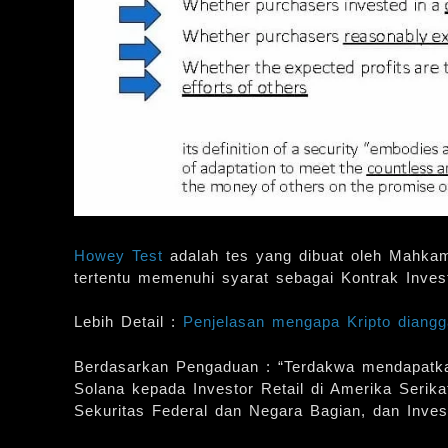
Howey Test
adalah tes yang dibuat oleh Mahka
tertentu memenuhi syarat sebagai Kontrak Invest
Lebih Detail :
Penjelasan mengapa Kripto diangg
Berdasarkan Pengaduan : “Terdakwa mendapatka
Solana kepada Investor Retail di Amerika Serik
Sekuritas Federal dan Negara Bagian, dan Inves