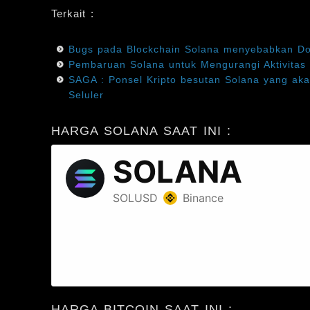
Terkait :
Bugs pada Blockchain Solana menyebabkan D
Pembaruan Solana untuk Mengurangi Aktivitas 
SAGA : Ponsel Kripto besutan Solana yang ak
Seluler
HARGA SOLANA SAAT INI :
HARGA BITCOIN SAAT INI :