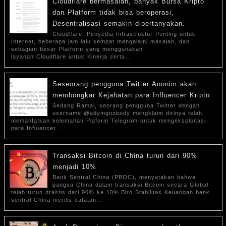
Cloudflare bermasalah, banyak Bursa Kripto
dan Platform tidak bisa beroperasi,
Desentralisasi semakin dipertanyakan.
Cloudflare, Penyedia Infrastruktur Penting untuk
Internet, beberapa jam lalu sempat mengalami masalah, dan
sebagian besar Platform yang menggunakan
layanan Cloudflare untuk Kinerja serta…
Seseorang pengguna Twitter Anonim akan
membongkar Kejahatan para Influencer Kripto
Sedang Ramai, seorang pengguna Twitter dengan
username @adyingnobody mengklaim dirinya telah
memanfatkan kelemahan Plaform Telegram untuk mengeksploitasi
para Influencer…
Transaksi Bitcoin di China turun dari 90%
menjadi 10%
Bank Sentral China (PBOC), menyatakan bahwa
pangsa China dalam transaksi Bitcoin secara Global
telah turun drastis dari 90% ke 10%.Biro Stabilitas Keuangan bank
sentral China merilis catatan…