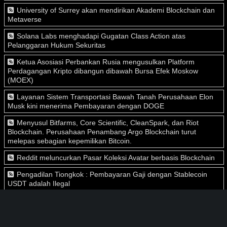
University of Surrey akan mendirikan Akademi Blockchain dan
Metaverse
Solana Labs menghadapi Gugatan Class Action atas
Pelanggaran Hukum Sekuritas
Ketua Asosiasi Perbankan Rusia mengusulkan Platform
Perdagangan Kripto dibangun dibawah Bursa Efek Moskow
(MOEX)
Layanan Sistem Transportasi Bawah Tanah Perusahaan Elon
Musk kini menerima Pembayaran dengan DOGE
Menyusul Bitfarms, Core Scientific, CleanSpark, dan Riot
Blockchain. Perusahaan Penambang Argo Blockchain turut
melepas sebagian kepemilikan Bitcoin.
Reddit meluncurkan Pasar Koleksi Avatar berbasis Blockchain
Pengadilan Tiongkok : Pembayaran Gaji dengan Stablecoin
USDT adalah Ilegal
Riot Blockchain menjual sebagian Bitcoin
AS melarang Pemegang Kripto berkontribusi pada Kebijakan
Kripto