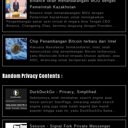
Binance telah menandatangani MOU dengan
Pemerintah Kazakhstan
Binance telah menandatangani MOU dengan
Pemerintah Kazakhstan untuk meningkatkan
Pengembangan pasar aset virtual di negara Asia Tengah.CEO
Binance, Changpeng Zhao, bertemu langsung dengan Presiden…
Chip Penambangan Bitcoin terbaru dari Intel
Raksasa Manufaktur Semikonduktor, Intel, telah
meluncurkan chip penambangan Bitcoin terbarunya,
yaitu Blockscale.Sirkuit terpadu khusus aplikasi, atau
ASIC, dirancang untuk beroperasi pada blockchain…
Random Privacy Contents :
DuckDuckGo - Privacy, Simplified.
Sebelumnya telah membahas search engine atau
mesin pencari StartPage, sekarang adalah search
engine yang juga tidak kalah legend dan masih
populer hingga saat ini, yaitu DuckDuckGo.Sama…
Session - Signal Fork Private Messenger