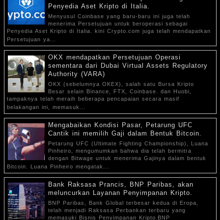
Penyedia Aset Kripto di Italia.
Menyusul Coinbase yang baru-baru ini juga telah
menerima Persetujuan untuk beroperasi sebagai
Penyedia Aset Kripto di Italia. kini Crypto.com juga telah mendapatkan
Persetujuan ya...
OKX mendapatkan Persetujuan Operasi
sementara dari Dubai Virtual Assets Regulatory
Authority (VARA)
OKX (sebelumnya OKEX), salah satu Bursa Kripto
Besar selain Binance, FTX, Coinbase. dan Huobi,
tampaknya telah meraih beberapa pencapaian secara masif
belakangan ini, memasuk...
Mengabaikan Kondisi Pasar, Petarung UFC
Cantik ini memilih Gaji dalam Bentuk Bitcoin.
Petarung UFC (Ultimate Fighting Championship), Luana
Pinheiro, mengumumkan bahwa dia telah bermitra
dengan Bitwage untuk menerima Gajinya dalam bentuk
Bitcoin. Luana Pinheiro mengatak...
Bank Raksasa Prancis, BNP Paribas, akan
meluncurkan Layanan Penyimpanan Kripto.
BNP Paribas, Bank Global terbesar kedua di Eropa,
telah menjadi Raksasa Perbankan terbaru yang
memasuki Bisnis Penyimpanan Kripto.BNP