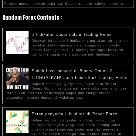
Paribas mengumumkan pada hari Selasa kemarin bahwa mereka te...
Random Forex Contents :
3 Indikator Dasar dalam Trading Forex
Dibawah ini adalah 3 indikator yang akan sering anda
temukan ketika mempelajari penggunaan Indikator
dalam Trading Forex. 1. Moving Averages Indikator
paling mendasar yang pasti pernah dipelajari /…
Sudah Loss banyak di Binary Option ?
TINGGALKAN! Jauh Lebih Baik Trading Forex.
Seperti misalnya IQ Options, salah satu Broker
Binary Option yang pernah saya coba, memang tidak
terelakkan interface platformnya bagus dan sangat mudah
digunakan, proses deposit & withdrawnya…
Peran penyedia Likuiditas di Pasar Forex
Selain regulasi, penyedia likuiditas broker juga
merupakan bagian yang tidak kalah penting untuk
diperhatikan.Pengertian sederhana dari penyedia
likuiditas adalah lembaga atau institusi finansial di…