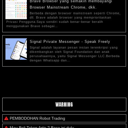
Brave Browser yang semakin membayangi
Browser Mainstream Chrome, dkk.
Berbeda dengan browser mainstream seperti Chrome,
dll. Brave adalah browser yang memprioritaskan
Privasi Pengguna.Saya sendiri sudah benar-benar beralih
menggunakan Brave sebagai…
Signal Private Messenger - Speak Freely
Signal adalah layanan pesan instan terenkripsi yang
dikembangkan oleh Signal Foundation dan anak
perusahaannya, yaitu Signal Messenger LLC.Berbeda
dengan Whatsapp dan…
WARNING
PEMBODOHAN Robot Trading
Mau Beli Token Artis ? Baca ini dulu.