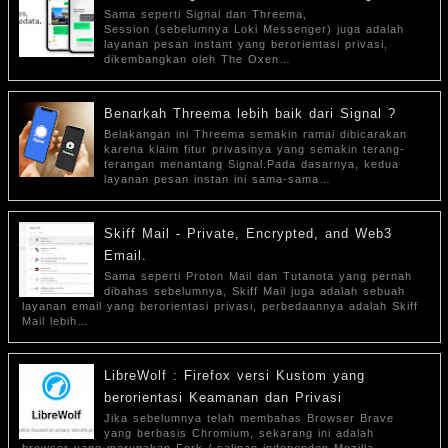
Sama seperti Signal dan Threema,
Session (sebelumnya Loki Messenger) juga adalah
layanan pesan instant yang berorientasi privasi,
dikembangkan oleh The Oxen…
Benarkah Threema lebih baik dari Signal ?
Belakangan ini Threema semakin ramai dibicarakan
karena klaim fitur privasinya yang semakin terang-
terangan menantang Signal.Pada dasarnya, kedua
layanan pesan instan ini sama-sama…
Skiff Mail - Private, Encrypted, and Web3
Email.
Sama seperti Proton Mail dan Tutanota yang pernah
dibahas sebelumnya, Skiff Mail juga adalah sebuah
layanan email yang berorientasi privasi, perbedaannya adalah Skiff
Mail lebih…
LibreWolf : Firefox versi Kustom yang
berorientasi Keamanan dan Privasi
Jika sebelumnya telah membahas Browser Brave
yang berbasis Chromium, sekarang ini adalah