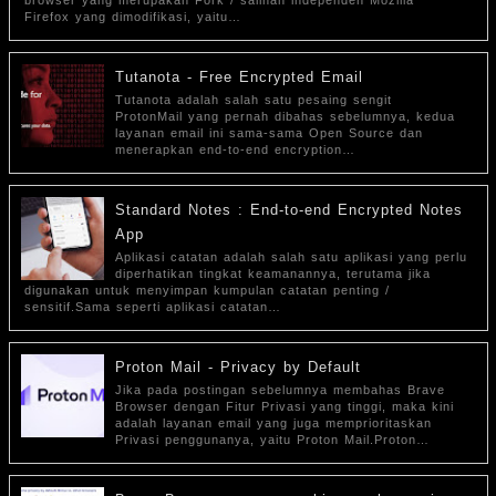
browser yang merupakan Fork / salinan independen Mozilla
Firefox yang dimodifikasi, yaitu…
Tutanota - Free Encrypted Email
Tutanota adalah salah satu pesaing sengit
ProtonMail yang pernah dibahas sebelumnya, kedua
layanan email ini sama-sama Open Source dan
menerapkan end-to-end encryption…
Standard Notes : End-to-end Encrypted Notes
App
Aplikasi catatan adalah salah satu aplikasi yang perlu
diperhatikan tingkat keamanannya, terutama jika
digunakan untuk menyimpan kumpulan catatan penting /
sensitif.Sama seperti aplikasi catatan…
Proton Mail - Privacy by Default
Jika pada postingan sebelumnya membahas Brave
Browser dengan Fitur Privasi yang tinggi, maka kini
adalah layanan email yang juga memprioritaskan
Privasi penggunanya, yaitu Proton Mail.Proton…