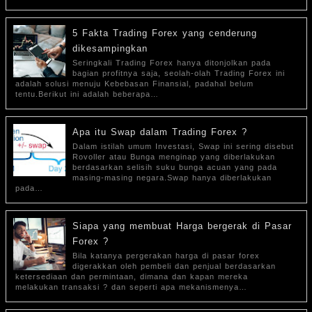
5 Fakta Trading Forex yang cenderung
dikesampingkan
Seringkali Trading Forex hanya ditonjolkan pada
bagian profitnya saja, seolah-olah Trading Forex ini
adalah solusi menuju Kebebasan Finansial, padahal belum
tentu.Berikut ini adalah beberapa…
Apa itu Swap dalam Trading Forex ?
Dalam istilah umum Investasi, Swap ini sering disebut
Rovoller atau Bunga menginap yang diberlakukan
berdasarkan selisih suku bunga acuan yang pada
masing-masing negara.Swap hanya diberlakukan
pada…
Siapa yang membuat Harga bergerak di Pasar
Forex ?
Bila katanya pergerakan harga di pasar forex
digerakkan oleh pembeli dan penjual berdasarkan
ketersediaan dan permintaan, dimana dan kapan mereka
melakukan transaksi ? dan seperti apa mekanismenya…