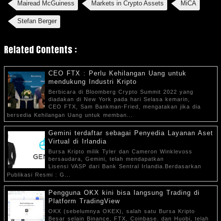
Mairead McGuiness
Markets in Crypto Assets
MiCA
Stefan Berger
Related Contents :
CEO FTX : Perlu Kehilangan Uang untuk
mendukung Industri Kripto
Berbicara di Bloomberg Crypto Summit 2022 yang
diadakan di New York pada hari Selasa kemarin,
CEO FTX, Sam Bankman-Fried, mengatakan jika dia
bersedia Kehilangan Uang untuk memban...
Gemini terdaftar sebagai Penyedia Layanan Aset
Virtual di Irlandia
Bursa Kripto milik Tyler dan Cameron Winklevoss
bersaudara, Gemini, telah mendapatkan
Lisensi VASP dari Bank Sentral Irlandia.Berdasarkan
Publikasi Resmi : G...
Pengguna OKX kini bisa langsung Trading di
Platform TradingView
OKX (sebelumnya OKEX), salah satu Bursa Kripto
Besar selain Binance, FTX, Coinbase. dan Huobi, telah