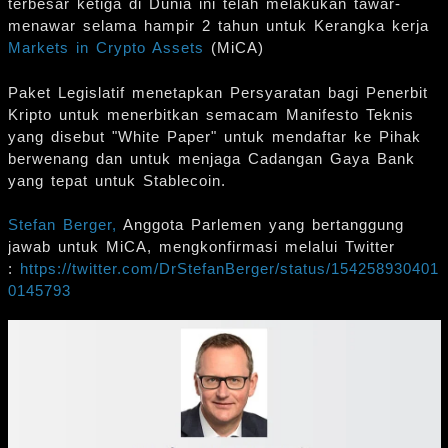
terbesar ketiga di Dunia ini telah melakukan tawar-
menawar selama hampir 2 tahun untuk Kerangka kerja
Markets in Crypto Assets
(MiCA)
Paket Legislatif menetapkan Persyaratan bagi Penerbit
Kripto untuk menerbitkan semacam Manifesto Teknis
yang disebut "White Paper" untuk mendaftar ke Pihak
berwenang dan untuk menjaga Cadangan Gaya Bank
yang tepat untuk Stablecoin.
Stefan Berger,
Anggota Parlemen yang bertanggung
jawab untuk MiCA, mengkonfirmasi melalui Twitter
:
https://twitter.com/DrStefanBerger/status/154258930401
0145793