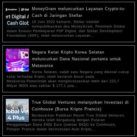
MoneyGram meluncurkan Layanan Crypto-to-
Cash di Jaringan Stellar
10 Juni 2022 kemarin, Stellar setelah
mempublikasikan jika MoneyGram, Pemimpin Global
dalam Evolusi Pembayaran P2P Digital, dan Stellar Development
Foundation (SDF), telah meluncurkan Layanan…
Negara Ketat Kripto Korea Selatan
meluncurkan Dana Nasional pertama untuk
Metaverse
Korea Selatan, salah satu Negara yang dikenal cukup
ketat terhadap Kripto, telah bertaruh besar pada
Metaverse.Pemerintah akan menginvestasikan lebih dari 223,7
Milyar WON atau sekitar $ 177,1 juta…
True Global Ventures melanjutkan Investasi di
Coinhouse (Bursa Kripto Prancis)
Berdasarkan Publikasi Resmi True Global Ventures,
mereka telah bergabung dengan Putaran
Penggalangan Dana €40jt Euro (sekitar $42jt) ke Coinhouse,
Pelopor Prancis dalam berinvestasi Aset Kripto,…