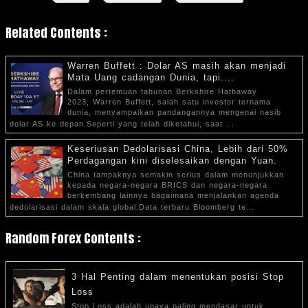
Related Contents :
Warren Buffett : Dolar AS masih akan menjadi
Mata Uang cadangan Dunia, tapi....
Dalam pertemuan tahunan Berkshire Hathaway
2023, Warren Buffett, salah satu investor ternama
dunia, menyampaikan pandangannya mengenai nasib
dolar AS ke depan.Seperti yang telah diketahui, saat ...
Keseriusan Dedolarisasi China, Lebih dari 50%
Perdagangan kini diselesaikan dengan Yuan.
China tampaknya semakin serius dalam menunjukkan
kepada negara-negara BRICS dan negara-negara
berkembang lainnya bagaimana menjalankan agenda
dedolarisasi dalam skala global.Data terbaru Bloomberg te...
Random Forex Contents :
3 Hal Penting dalam menentukan posisi Stop
Loss
Stop Loss adalah upaya paling mendasar untuk