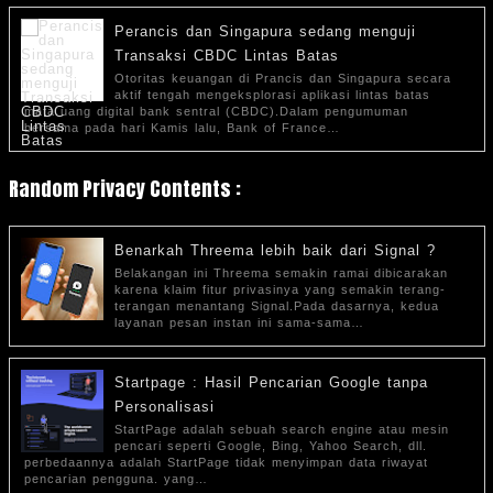
Perancis dan Singapura sedang menguji
Transaksi CBDC Lintas Batas
Otoritas keuangan di Prancis dan Singapura secara
aktif tengah mengeksplorasi aplikasi lintas batas
mata uang digital bank sentral (CBDC).Dalam pengumuman
bersama pada hari Kamis lalu, Bank of France…
Random Privacy Contents :
Benarkah Threema lebih baik dari Signal ?
Belakangan ini Threema semakin ramai dibicarakan
karena klaim fitur privasinya yang semakin terang-
terangan menantang Signal.Pada dasarnya, kedua
layanan pesan instan ini sama-sama…
Startpage : Hasil Pencarian Google tanpa
Personalisasi
StartPage adalah sebuah search engine atau mesin
pencari seperti Google, Bing, Yahoo Search, dll.
perbedaannya adalah StartPage tidak menyimpan data riwayat
pencarian pengguna. yang…