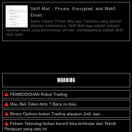
Skiff Mail - Private, Encrypted, and Web3
Email.
Sama seperti Proton Mail dan Tutanota yang pernah
dibahas sebelumnya, Skiff Mail juga adalah sebuah
layanan email yang berorientasi privasi, perbedaannya adalah Skiff
Mail lebih…
WARNING
PEMBODOHAN Robot Trading
Mau Beli Token Artis ? Baca ini dulu.
Binary Options bukan Trading ataupun Judi, tapi....
Paham Teknologi bukan berarti bisa terhindar dari Teknik
Penipuan yang satu ini