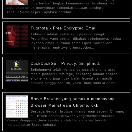
diperhatikan tingkat keamanannya, terutama jika
digunakan untuk menyimpan kumpulan catatan penting /
sensitif.Sama seperti aplikasi catatan…
Tutanota - Free Encrypted Email
Tutanota adalah salah satu pesaing sengit
ProtonMail yang pernah dibahas sebelumnya, kedua
layanan email ini sama-sama Open Source dan
menerapkan end-to-end encryption…
DuckDuckGo - Privacy, Simplified.
Sebelumnya telah membahas search engine atau
mesin pencari StartPage, sekarang adalah search
engine yang juga tidak kalah legend dan masih
populer hingga saat ini, yaitu DuckDuckGo.Sama…
Brave Browser yang semakin membayangi
Browser Mainstream Chrome, dkk.
Berbeda dengan browser mainstream seperti Chrome,
dll. Brave adalah browser yang memprioritaskan
Privasi Pengguna.Saya sendiri sudah benar-benar beralih
menggunakan Brave sebagai…