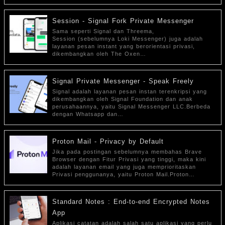
Session - Signal Fork Private Messenger
Sama seperti Signal dan Threema,
Session (sebelumnya Loki Messenger) juga adalah
layanan pesan instant yang berorientasi privasi,
dikembangkan oleh The Oxen…
Signal Private Messenger - Speak Freely
Signal adalah layanan pesan instan terenkripsi yang
dikembangkan oleh Signal Foundation dan anak
perusahaannya, yaitu Signal Messenger LLC.Berbeda
dengan Whatsapp dan…
Proton Mail - Privacy by Default
Jika pada postingan sebelumnya membahas Brave
Browser dengan Fitur Privasi yang tinggi, maka kini
adalah layanan email yang juga memprioritaskan
Privasi penggunanya, yaitu Proton Mail.Proton…
Standard Notes : End-to-end Encrypted Notes
App
Aplikasi catatan adalah salah satu aplikasi yang perlu