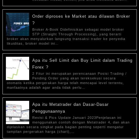
Order diproses ke Market atau dilawan Broker
?
Broker A-Book Didefinisikan sebagai model broker
STP (Straight Through Processing), yang berarti
broker akan menyalurkan langsung transaksi trader ke penyedia
likuiditas, broker model ini…
Apa itu Sell Limit dan Buy Limit dalam Trading
Forex ?
2 Fitur ini merupakan perencanaan Posisi Trading /
Pending Order yang akan tereksekusi secara
otomatis ketika pergerakan harga telah mencapai level tertentu,
manfaatnya adalah agar anda tidak perlu…
Apa itu Metatrader dan Dasar-Dasar
Penggunaannya
Revisi & Pics Update Januari 2023Penjelasan ini
menggunakan contoh dengan Metatrader 4, dan akan
dijelaskan secara singkat pada bagian penting seperti mengatur
tampilan pergerakan harga (chart),…