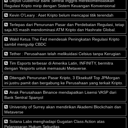
Deputi Gubernur Bank Sentral Inggris merekomendasikan
Regulasi Kripto mirip dengan Sistem Keuangan Konvensional
Kevin O'Leary : Aset Kripto belum mencapai titik terendah
Terlepas dari Penurunan Pasar dan Perdebatan Regulasi, tetap
saja AS masih mendominasi ATM Kripto dan Hashrate Global.
Wakil Ketua The Fed mendesak Peningkatan Regulasi Kripto
sambil mengutip CBDC
Tether : Perusahaan telah melikuidasi Celsius tanpa Kerugian
Tim Esports terbesar di Amerika Latin, INFINITY, bermitra
dengan Yesports untuk memasuki Metaverse.
Ditengah Penurunan Pasar Kripto, 3 Eksekutif Top JPMorgan
ini justru pamit dan bergabung ke Perusahaan yang terkait Kripto.
Anak Perusahaan Binance mendapatkan Lisensi VASP dari
Bank Sentral Spanyol
University of Surrey akan mendirikan Akademi Blockchain dan
Metaverse
Solana Labs menghadapi Gugatan Class Action atas
Pelanggaran Hukum Sekuritas