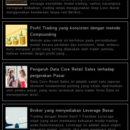
menjaga kestabilan modal trading, namun sayangnya
seringkali diabaikan, trading tanpa menggunakan Stop Loss ibarat
menggunakan kendaraan tanpa rem.Berikut…
Profit Trading yang konsisten dengan metode
Compounding
Metode atau teknik ini berfokus pada pertumbuhan
modal secara perlahan dan konsisten, tidak terburu-
buru mengejar profit yang sering dilakukan oleh trader pemula,
bahkan memiliki target profit yang…
Pengaruh Data Core Retail Sales terhadap
pergerakan Pasar
Data Core Retail Sales ini adalah salah satu laporan
ekonomi fundamental penting yang selalu diperhatikan
oleh pelaku pasar, yang tentu termasuk para trader forex.Data ini
menunjukkan level…
Broker yang menyediakan Leverage Besar
Trading dengan Modal Kecil ? Fasilitas Leverage
inilah yang akan membantu kekuatan modal trading
anda.Sederhananya, Leverage ini adalah daya ungkit
kekuatan modal, contoh, jika anda membuka akun…