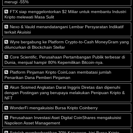
merugi -55%
FTX siap menggelontorkan $2 Miliar untuk membantu Industri
Kripto melewati Masa Sulit
Nexo & Vauld menandatangani Lembar Persyaratan Indikatif
terkait Akuisisi
Wyre bergabung ke Platform Crypto-to-Cash MoneyGram yang
diluncurkan di Blockchain Stellar
Core Scientific, Perusahaan Pertambangan Publik terbesar di
Dunia, menjual hampir 80% Kepemilikan Bitcoin-nya.
Platform Pinjaman Kripto CoinLoan membatasi jumlah
Penarikan Dana Pemberi Pinjaman
Akun Sosmed Angkatan Darat Inggris Diretas dan dipenuhi
dengan Postingan yang berupaya melakukan Penipuan Kripto &
NFT
WonderFi mengakuisisi Bursa Kripto Coinberry
Perusahaan Investasi Aset Digital CoinShares mengakuisisi
Napoleon Asset Management
Setelah memberhentikan 30% Karyawan, kini Bursa Kripto