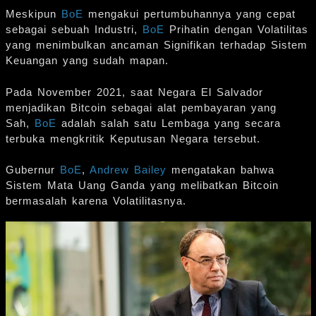
Meskipun
BoE
mengakui pertumbuhannya yang cepat
sebagai sebuah Industri,
BoE
Prihatin dengan Volatilitas
yang menimbulkan ancaman Signifikan terhadap Sistem
Keuangan yang sudah mapan.
Pada November 2021, saat Negara El Salvador
menjadikan Bitcoin sebagai alat pembayaran yang
Sah,
BoE
adalah salah satu Lembaga yang secara
terbuka mengkritik Keputusan Negara tersebut.
Gubernur
BoE
,
Andrew Bailey
mengatakan bahwa
Sistem Mata Uang Ganda yang melibatkan Bitcoin
bermasalah karena Volatilitasnya.