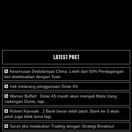
LATEST POST
Keseriusan Dedolarisasi China, Lebih dari 50% Perdagangan
kini diselesaikan dengan Yuan.
Irak melarang penggunaan Dolar AS
Warren Buffett : Dolar AS masih akan menjadi Mata Uang
cadangan Dunia, tapi....
Robert Kiyosaki : 2 Bank besar telah jatuh, Bank ke-3 akan
jatuh juga tidak lama lagi.
Saran jika melakukan Trading dengan Strategi Breakout