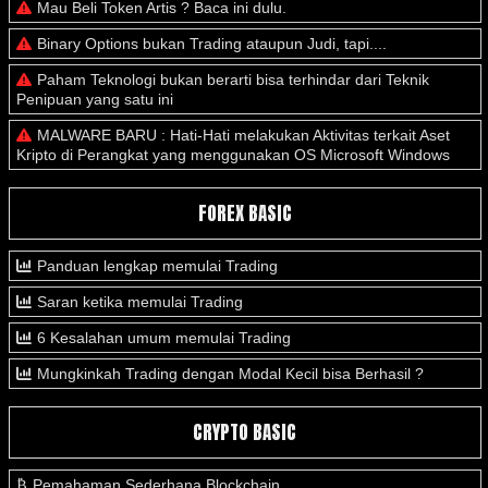
Mau Beli Token Artis ? Baca ini dulu.
Binary Options bukan Trading ataupun Judi, tapi....
Paham Teknologi bukan berarti bisa terhindar dari Teknik
Penipuan yang satu ini
MALWARE BARU : Hati-Hati melakukan Aktivitas terkait Aset
Kripto di Perangkat yang menggunakan OS Microsoft Windows
FOREX BASIC
Panduan lengkap memulai Trading
Saran ketika memulai Trading
6 Kesalahan umum memulai Trading
Mungkinkah Trading dengan Modal Kecil bisa Berhasil ?
CRYPTO BASIC
Pemahaman Sederhana Blockchain