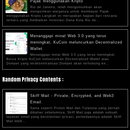
Pajak menggunakan Kripto
Rio de Janeiro, telah mengumumkan akan
mengizinkan warganya untuk membayar Pajak
menggunakan Kripto.Langkah ini merupakan bagian dari rencana
terbaru yang melibatkan Investasi Dana Kota Rio de…
Menanggapi minat Web 3.0 yang terus
meningkat, KuCoin meluncurkan Decentralized
Wallet.
Menanggapi minat Web 3.0 yang terus meningkat,
Bursa Kripto KuCoin meluncurkan Decentralized Wallet atau
Dompet yang terdesentralisasi.Dompet akan terhubung ke…
Random Privacy Contents :
Skiff Mail - Private, Encrypted, and Web3
Email.
Sama seperti Proton Mail dan Tutanota yang pernah
dibahas sebelumnya, Skiff Mail juga adalah sebuah
layanan email yang berorientasi privasi, perbedaannya adalah Skiff
Mail lebih…