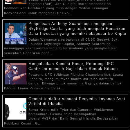
England (BoE), Jon Cunliffe, merekomendasikan
Pembentukan Peraturan yang mirip dengan Sistem Keuangan
Konvensional untuk mengatasi Resiko...
Penjelasan Anthony Scaramucci mengenai
SkyBridge Capital yang telah menjeda Penarikan
Dana Investasi yang memiliki eksposur ke Kripto
Dalam Wawancara terbarunya di CNBC Squawk Box,
Founder SkyBridge Capital, Anthony Scaramucci,
menanggapi kekhawatiran tentang Perusahaan yang menghentikan
sementara Penarikan pada...
Mengabaikan Kondisi Pasar, Petarung UFC
Cantik ini memilih Gaji dalam Bentuk Bitcoin.
Petarung UFC (Ultimate Fighting Championship), Luana
Pinheiro, mengumumkan bahwa dia telah bermitra
dengan Bitwage untuk menerima Gajinya dalam bentuk
Bitcoin. Luana Pinheiro mengatak...
Gemini terdaftar sebagai Penyedia Layanan Aset
Virtual di Irlandia
Bursa Kripto milik Tyler dan Cameron Winklevoss
bersaudara, Gemini, telah mendapatkan
Lisensi VASP dari Bank Sentral Irlandia.Berdasarkan
Publikasi Resmi : G...