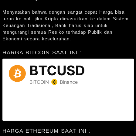
Menyatakan bahwa dengan sangat cepat Harga bisa
turun ke nol jika Kripto dimasukkan ke dalam Sistem
Keuangan Tradisional, Bank harus siap untuk
mengurangi semua Resiko terhadap Publik dan
Ekonomi secara keseluruhan.
HARGA BITCOIN SAAT INI :
HARGA ETHEREUM SAAT INI :