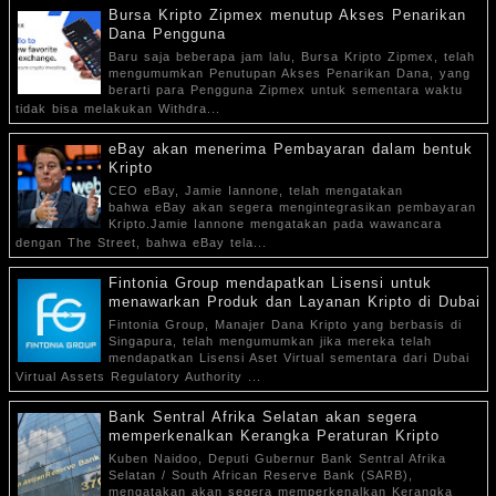
Bursa Kripto Zipmex menutup Akses Penarikan
Dana Pengguna
Baru saja beberapa jam lalu, Bursa Kripto Zipmex, telah
mengumumkan Penutupan Akses Penarikan Dana, yang
berarti para Pengguna Zipmex untuk sementara waktu
tidak bisa melakukan Withdra...
eBay akan menerima Pembayaran dalam bentuk
Kripto
CEO eBay, Jamie Iannone, telah mengatakan
bahwa eBay akan segera mengintegrasikan pembayaran
Kripto.Jamie Iannone mengatakan pada wawancara
dengan The Street, bahwa eBay tela...
Fintonia Group mendapatkan Lisensi untuk
menawarkan Produk dan Layanan Kripto di Dubai
Fintonia Group, Manajer Dana Kripto yang berbasis di
Singapura, telah mengumumkan jika mereka telah
mendapatkan Lisensi Aset Virtual sementara dari Dubai
Virtual Assets Regulatory Authority ...
Bank Sentral Afrika Selatan akan segera
memperkenalkan Kerangka Peraturan Kripto
Kuben Naidoo, Deputi Gubernur Bank Sentral Afrika
Selatan / South African Reserve Bank (SARB),
mengatakan akan segera memperkenalkan Kerangka