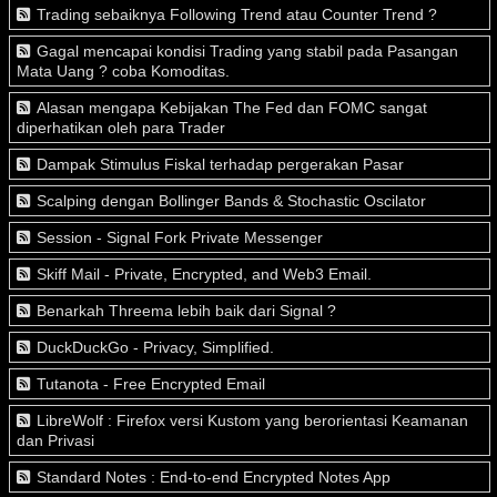
Trading sebaiknya Following Trend atau Counter Trend ?
Gagal mencapai kondisi Trading yang stabil pada Pasangan
Mata Uang ? coba Komoditas.
Alasan mengapa Kebijakan The Fed dan FOMC sangat
diperhatikan oleh para Trader
Dampak Stimulus Fiskal terhadap pergerakan Pasar
Scalping dengan Bollinger Bands & Stochastic Oscilator
Session - Signal Fork Private Messenger
Skiff Mail - Private, Encrypted, and Web3 Email.
Benarkah Threema lebih baik dari Signal ?
DuckDuckGo - Privacy, Simplified.
Tutanota - Free Encrypted Email
LibreWolf : Firefox versi Kustom yang berorientasi Keamanan
dan Privasi
Standard Notes : End-to-end Encrypted Notes App