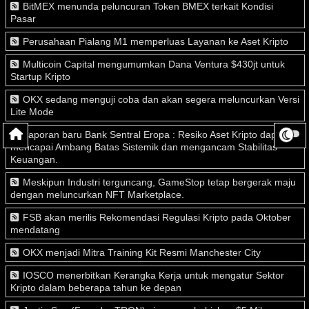
BitMEX menunda peluncuran Token BMEX terkait Kondisi
Pasar
Perusahaan Pialang M1 memperluas Layanan ke Aset Kripto
Multicoin Capital mengumumkan Dana Ventura $430jt untuk
Startup Kripto
OKX sedang menguji coba dan akan segera meluncurkan Versi
Lite Mode
Laporan baru Bank Sentral Eropa : Resiko Aset Kripto dapat
mencapai Ambang Batas Sistemik dan mengancam Stabilitas
Keuangan.
Meskipun Industri terguncang, GameStop tetap bergerak maju
dengan meluncurkan NFT Marketplace.
FSB akan merilis Rekomendasi Regulasi Kripto pada Oktober
mendatang
OKX menjadi Mitra Training Kit Resmi Manchester City
IOSCO menerbitkan Kerangka Kerja untuk mengatur Sektor
Kripto dalam beberapa tahun ke depan