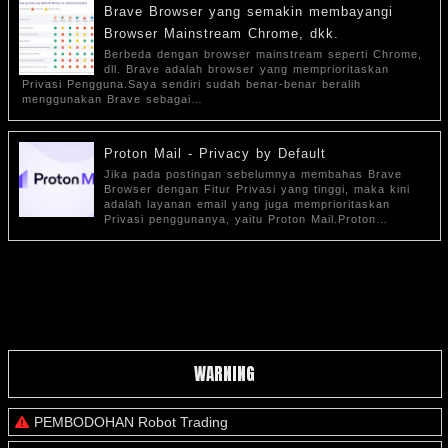
Brave Browser yang semakin membayangi
Browser Mainstream Chrome, dkk.
Berbeda dengan browser mainstream seperti Chrome,
dll. Brave adalah browser yang memprioritaskan
Privasi Pengguna.Saya sendiri sudah benar-benar beralih
menggunakan Brave sebagai…
Proton Mail - Privacy by Default
Jika pada postingan sebelumnya membahas Brave
Browser dengan Fitur Privasi yang tinggi, maka kini
adalah layanan email yang juga memprioritaskan
Privasi penggunanya, yaitu Proton Mail.Proton…
WARNING
PEMBODOHAN Robot Trading