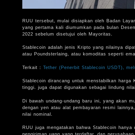
RUU tersebut, mulai disiapkan oleh Badan Laya
yang pertama kali diumumkan pada bulan Desem
2022 sebelum disetujui oleh Mayoritas.
Stablecoin adalah jenis Kripto yang nilainya dip
atau Poundsterlaing, atau komoditas seperti ema
Terkait :
Tether (Penerbit Stablecoin USDT), mel
Stablecoin dirancang untuk menstabilkan harga K
tinggi. juga dapat digunakan sebagai lindung nilai
Di bawah undang-undang baru ini, yang akan mul
dengan yen atau alat pembayaran resmi lainny
nilai nominal.
RUU juga mengatakan bahwa Stablecoin hanya da
pengiriman uang yang terdaftar, dan perusahaan