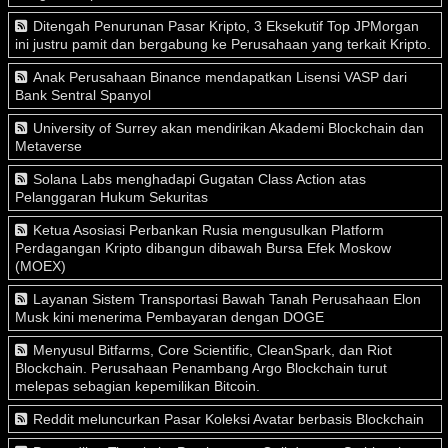
Ditengah Penurunan Pasar Kripto, 3 Eksekutif Top JPMorgan
ini justru pamit dan bergabung ke Perusahaan yang terkait Kripto.
Anak Perusahaan Binance mendapatkan Lisensi VASP dari
Bank Sentral Spanyol
University of Surrey akan mendirikan Akademi Blockchain dan
Metaverse
Solana Labs menghadapi Gugatan Class Action atas
Pelanggaran Hukum Sekuritas
Ketua Asosiasi Perbankan Rusia mengusulkan Platform
Perdagangan Kripto dibangun dibawah Bursa Efek Moskow
(MOEX)
Layanan Sistem Transportasi Bawah Tanah Perusahaan Elon
Musk kini menerima Pembayaran dengan DOGE
Menyusul Bitfarms, Core Scientific, CleanSpark, dan Riot
Blockchain. Perusahaan Penambang Argo Blockchain turut
melepas sebagian kepemilikan Bitcoin.
Reddit meluncurkan Pasar Koleksi Avatar berbasis Blockchain