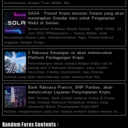
kemitraannya dengan Trust Wallet, Wa...
SAGA : Ponsel Kripto besutan Solana yang akan
menetapkan Standar baru untuk Pengalaman
Web3 di Seluler.
Berdasarkan Publikasi Resmi Solana : NEW YORK, 23
Juni 2022 /PRNewswire/ – Solana Mobile, anak
Perusahaan Solana Labs, memperkenalkan Saga, Ponsel Android
unggulan dengan Fungs...
3 Raksasa Keuangan ini akan meluncurkan
Platform Perdagangan Kripto
Perkembangan besar terbaru Adopsi Kripto kali ini
datang dari 3 Raksasa Keuangan, yaitu Citadel
Securities, Fidelity Investments, dan Charles
Schwab yang akan berkolaborasi untuk meluncurkan Pla...
Bank Raksasa Prancis, BNP Paribas, akan
meluncurkan Layanan Penyimpanan Kripto.
BNP Paribas, Bank Global terbesar kedua di Eropa,
telah menjadi Raksasa Perbankan terbaru yang
memasuki Bisnis Penyimpanan Kripto.BNP
Paribas mengumumkan pada hari Selasa kemarin bahwa mereka te...
Random Forex Contents :