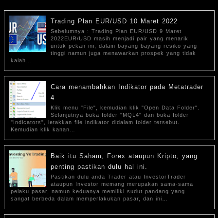
Trading Plan EUR/USD 10 Maret 2022
Sebelumnya : Trading Plan EUR/USD 9 Maret
2022EUR/USD masih menjadi pair yang menarik
untuk pekan ini, dalam bayang-bayang resiko yang
tinggi namun juga menawarkan prospek yang tidak
kalah…
Cara menambahkan Indikator pada Metatrader
4
Klik menu "File", kemudian klik "Open Data Folder".
Selanjutnya buka folder "MQL4" dan buka folder
"Indicators", letakkan file indikator didalam folder tersebut.
Kemudian klik kanan…
Baik itu Saham, Forex ataupun Kripto, yang
penting pastikan dulu hal ini.
Pastikan dulu anda Trader atau InvestorTrader
ataupun Investor memang merupakan sama-sama
pelaku pasar, namun keduanya memiliki sudut pandang yang
sangat berbeda dalam memperlakukan pasar, dan ini…