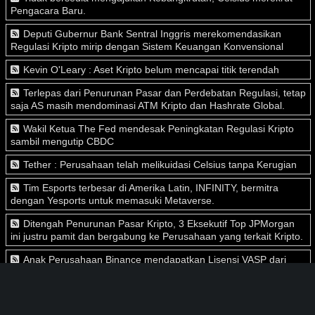
Pengacara Baru.
Deputi Gubernur Bank Sentral Inggris merekomendasikan
Regulasi Kripto mirip dengan Sistem Keuangan Konvensional
Kevin O'Leary : Aset Kripto belum mencapai titik terendah
Terlepas dari Penurunan Pasar dan Perdebatan Regulasi, tetap
saja AS masih mendominasi ATM Kripto dan Hashrate Global.
Wakil Ketua The Fed mendesak Peningkatan Regulasi Kripto
sambil mengutip CBDC
Tether : Perusahaan telah melikuidasi Celsius tanpa Kerugian
Tim Esports terbesar di Amerika Latin, INFINITY, bermitra
dengan Yesports untuk memasuki Metaverse.
Ditengah Penurunan Pasar Kripto, 3 Eksekutif Top JPMorgan
ini justru pamit dan bergabung ke Perusahaan yang terkait Kripto.
Anak Perusahaan Binance mendapatkan Lisensi VASP dari
Bank Sentral Spanyol
University of Surrey akan mendirikan Akademi Blockchain dan
Metaverse