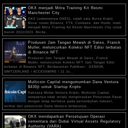
OKX menjadi Mitra Training Kit Resmi
Manchester City
OKX (sebelumnya OKEX), salah satu Bursa Kripto
Besar selain Binance, FTX, Coinbase. dan Huobi, telah
menjadi Mitra Training Kit Resmi Manchester City untuk
musim 2022/2023. Berda...
Produsen Jam Tangan Mewah di Swiss, Franck
Muller, meluncurkan Koleksi NFT Edisi terbatas
di Binance NFT.
Produsen Jam Tangan Mewah di Swiss, Franck
Muller, meluncurkan Koleksi NFT Jam Tangan Edisi
terbatas di Binance NFT. Berdasarkan Publikasi : GENEVA,
SWITZERLAND / ACCESSWIRE / 21 Ju...
Multicoin Capital mengumumkan Dana Ventura
$430jt untuk Startup Kripto
Raksasa Modal Ventura Kripto, Multicoin Capital,
tampaknya tidak terlalu menghiraukan Penurunan Pasar
dengan tetap berfokus pada pertumbuhan Industri,
terlihat dari peluncuran Dana Ventura terbarunya...
OKX mendapatkan Persetujuan Operasi
sementara dari Dubai Virtual Assets Regulatory
Authority (VARA)