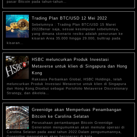
pasar Bitcoin pada tahun-tahun…
Trading Plan BTC/USD 12 Mei 2022
Sebelumnya : Trading Plan BTC/USD 15 Maret
2022Benar saja, sesuai kesimpulan sebelumnya,
yang dimana skenario resiko adalah penurunan ke
kisaran Area 35.000 hingga 29.000, bulltrap pada
kisaran…
HSBC meluncurkan Produk Investasi
Metaverse untuk klien di Singapura dan Hong
Kong
Raksasa Perbankan Global, HSBC Holdings, telah
meluncurkan Produk Investasi Metaverse untuk klien di Singapura
dan Hong Kong.Disebut sebagai Portofolio Metaverse Discretionary
Strategy, dan dikelola…
Greenidge akan Memperluas Penambangan
Bitcoin ke Carolina Selatan
Perusahaan pertambangan Bitcoin Greenidge
Generation mengumumkan akan memulai operasi di
Carolina Selatan pada awal tahun 2022.Dalam pengumumannya,
Greenidge mengatakan akan beroperasi di kota…