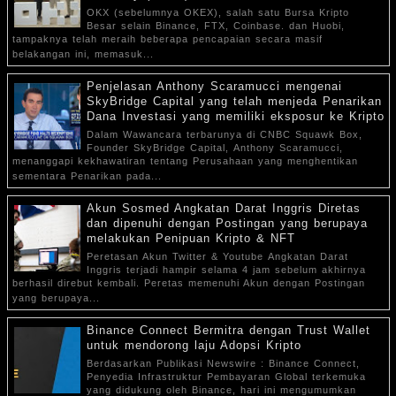
OKX (sebelumnya OKEX), salah satu Bursa Kripto
Besar selain Binance, FTX, Coinbase. dan Huobi,
tampaknya telah meraih beberapa pencapaian secara masif
belakangan ini, memasuk...
Penjelasan Anthony Scaramucci mengenai
SkyBridge Capital yang telah menjeda Penarikan
Dana Investasi yang memiliki eksposur ke Kripto
Dalam Wawancara terbarunya di CNBC Squawk Box,
Founder SkyBridge Capital, Anthony Scaramucci,
menanggapi kekhawatiran tentang Perusahaan yang menghentikan
sementara Penarikan pada...
Akun Sosmed Angkatan Darat Inggris Diretas
dan dipenuhi dengan Postingan yang berupaya
melakukan Penipuan Kripto & NFT
Peretasan Akun Twitter & Youtube Angkatan Darat
Inggris terjadi hampir selama 4 jam sebelum akhirnya
berhasil direbut kembali. Peretas memenuhi Akun dengan Postingan
yang berupaya...
Binance Connect Bermitra dengan Trust Wallet
untuk mendorong laju Adopsi Kripto
Berdasarkan Publikasi Newswire : Binance Connect,
Penyedia Infrastruktur Pembayaran Global terkemuka
yang didukung oleh Binance, hari ini mengumumkan