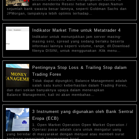
akan menderita Resesi hebat tahun depan.Namun
sejumlah bank swasta besar lainnya, seperti Goldman Sachs dan
JPMorgan, tampaknya lebih optimis terhadap…
Indikator Market Time untuk Metatrader 4
Indikator untuk menunjukkan jam server masing-
masing sesi, spread yang sedang berlaku beserta
informasi lainnya seperti volume, range, dll.Download
filenya DISINI, untuk menggunakan :Klik menu…
Pentingnya Stop Loss & Trailing Stop dalam
Trading Forex
Tidak dapat dipungkiri, Balance Management adalah
salah satu kunci keberhasilan dalam Trading Forex,
dan dari sekian banyaknya upaya dalam menerapkan
Balance Management, kali ini akan membahas…
3 Instrument yang digunakan oleh Bank Sentral
Eropa (ECB)
1. Open Market Operation Open Market Operation /
Operasi pasar adalah cara untuk mengatur uang
yang beredar di masyarakat dengan menjual atau membeli surat
berharga pemerintah (government bond…