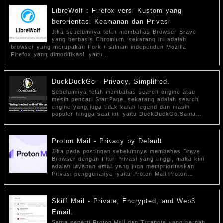
LibreWolf : Firefox versi Kustom yang
berorientasi Keamanan dan Privasi
Jika sebelumnya telah membahas Browser Brave
yang berbasis Chromium, sekarang ini adalah
browser yang merupakan Fork / salinan independen Mozilla
Firefox yang dimodifikasi, yaitu…
DuckDuckGo - Privacy, Simplified.
Sebelumnya telah membahas search engine atau
mesin pencari StartPage, sekarang adalah search
engine yang juga tidak kalah legend dan masih
populer hingga saat ini, yaitu DuckDuckGo.Sama…
Proton Mail - Privacy by Default
Jika pada postingan sebelumnya membahas Brave
Browser dengan Fitur Privasi yang tinggi, maka kini
adalah layanan email yang juga memprioritaskan
Privasi penggunanya, yaitu Proton Mail.Proton…
Skiff Mail - Private, Encrypted, and Web3
Email.
Sama seperti Proton Mail dan Tutanota yang pernah