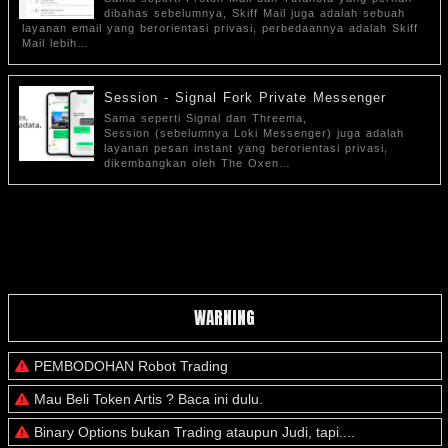
dibahas sebelumnya, Skiff Mail juga adalah sebuah
layanan email yang berorientasi privasi, perbedaannya adalah Skiff
Mail lebih…
Session - Signal Fork Private Messenger
Sama seperti Signal dan Threema,
Session (sebelumnya Loki Messenger) juga adalah
layanan pesan instant yang berorientasi privasi,
dikembangkan oleh The Oxen…
WARNING
PEMBODOHAN Robot Trading
Mau Beli Token Artis ? Baca ini dulu.
Binary Options bukan Trading ataupun Judi, tapi....