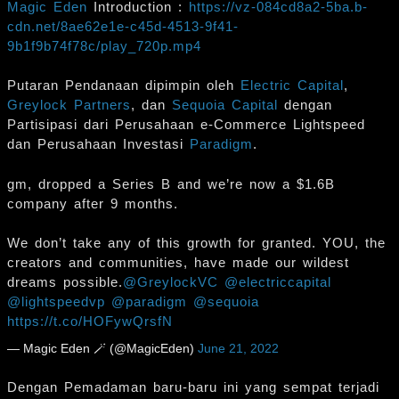
Magic Eden
Introduction :
https://vz-084cd8a2-5ba.b-
cdn.net/8ae62e1e-c45d-4513-9f41-
9b1f9b74f78c/play_720p.mp4
Putaran Pendanaan dipimpin oleh
Electric Capital
,
Greylock Partners
, dan
Sequoia Capital
dengan
Partisipasi dari Perusahaan e-Commerce Lightspeed
dan Perusahaan Investasi
Paradigm
.
gm, dropped a Series B and we’re now a $1.6B
company after 9 months.
We don’t take any of this growth for granted. YOU, the
creators and communities, have made our wildest
dreams possible.
@GreylockVC
@electriccapital
@lightspeedvp
@paradigm
@sequoia
https://t.co/HOFywQrsfN
— Magic Eden 🪄 (@MagicEden)
June 21, 2022
Dengan Pemadaman baru-baru ini yang sempat terjadi