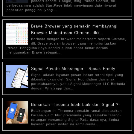
pencari seperti Google, Bing, Yahoo Search, dll.
perbedaannya adalah StartPage tidak menyimpan data riwayat
pencarian pengguna. yang…
Brave Browser yang semakin membayangi
Browser Mainstream Chrome, dkk.
Berbeda dengan browser mainstream seperti Chrome,
dll. Brave adalah browser yang memprioritaskan
Privasi Pengguna.Saya sendiri sudah benar-benar beralih
menggunakan Brave sebagai…
Signal Private Messenger - Speak Freely
Signal adalah layanan pesan instan terenkripsi yang
dikembangkan oleh Signal Foundation dan anak
perusahaannya, yaitu Signal Messenger LLC.Berbeda
dengan Whatsapp dan…
Benarkah Threema lebih baik dari Signal ?
Belakangan ini Threema semakin ramai dibicarakan
karena klaim fitur privasinya yang semakin terang-
terangan menantang Signal.Pada dasarnya, kedua
layanan pesan instan ini sama-sama…