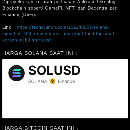
Diproyeksikan ke arah perluasan Aplikasi Teknologi
Blockchain seperti GameFi, NFT, dan Decentralized
Finance (DeFi).
Link :
https://techcrunch.com/2022/06/07/solana-
launches-100m-investment-and-grant-fund-for-south-
korean-web3-startups/
HARGA SOLANA SAAT INI :
HARGA BITCOIN SAAT INI :