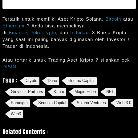
Tertarik untuk memiliki Aset Kripto Solana,
Bitcoin
atau
Ethereum
? Anda bisa membelinya
di
Binance
,
Tokocrypto
, dan
Indodax
, 3 Bursa Kripto
yang saat ini paling banyak digunakan oleh Investor /
Trader di Indonesia.
Atau tertarik untuk Trading Aset Kripto ? silahkan cek
DISINI
.
Tags :
Crypto
Dune
Electric Capital
Greylock Partners
Kripto
Magic Eden
NFT
Paradigm
Sequoia Capital
Solana Ventures
Web 3.0
Web3
Related Contents :